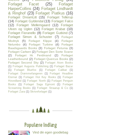
Forlaget Facet
(25)
Forlaget
HarperCollins
(24)
Forlaget Lindhardt
& Ringhof
(23)
Forlaget Piatkus
(16)
Forlaget DreamLitt
(15)
Forlaget Tellerup
(14)
Forlaget Gyldendal
(13)
Forlaget Falco
(12)
Forlaget Mellemgaard
(12)
Forlaget
Ulven og Uglen
(12)
Forlaget Krabat
(10)
Forlaget Fioranello
(8)
Forlaget Gutkind
(7)
Forlaget Simon & Schuster
(7)
Forlaget
Modtryk
(5)
Forlaget Klippe
(4)
Forlaget
Nelumbo
(4)
Forlaget Turbine
(4)
Forlaget
Baadsgaards Books
(3)
Forlaget Petunia
(3)
Forlaget Carlsen
(2)
Forlaget Den Sorte Svane
(2)
Forlaget Hr. Ferdinand
(2)
Forlaget
Leatherbound
(2)
Forlaget Quercus Books
(2)
Forlaget Second Sky
(2)
Forlaget Atom Books
(1)
Forlaget Augusta Publishing
(1)
Forlaget Bazar
(1)
Forlaget Bluefox
(1)
Forlaget Calibat
(1)
Forlaget Drømmefangeren
(1)
Forlaget Headline
Eternal
(1)
Forlaget Hot Key Books
(1)
Forlaget
Hovedland
(1)
Forlaget North
(1)
Forlaget Penguin
Books
(1)
Forlaget Saga Egmont
(1)
Forlaget
Screaming Books
(1)
Forlaget Straarup & Co
(1)
Forlaget Zara
(1)
Skriveforlaget
(1)
Populære Indlæg
Vind din egen goodiebag