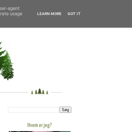
user-agent
erate usage
LEARN MORE
GOT IT
Hvem er jeg?