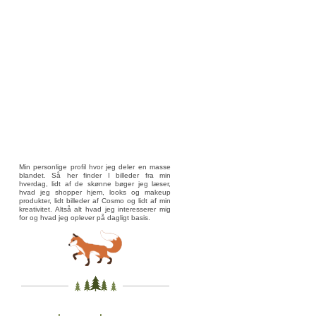
Min personlige profil hvor jeg deler en masse
blandet. Så her finder I billeder fra min
hverdag, lidt af de skønne bøger jeg læser,
hvad jeg shopper hjem, looks og makeup
produkter, lidt billeder af Cosmo og lidt af min
kreativitet. Altså alt hvad jeg interesserer mig
for og hvad jeg oplever på dagligt basis.