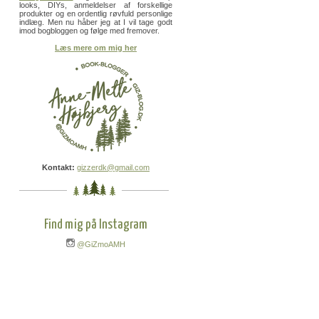
looks, DIYs, anmeldelser af forskellige
produkter og en ordentlig røvfuld personlige
indlæg. Men nu håber jeg at I vil tage godt
imod bogbloggen og følge med fremover.
Læs mere om mig her
Kontakt:
gizzerdk@gmail.com
Find mig på Instagram
@GiZmoAMH