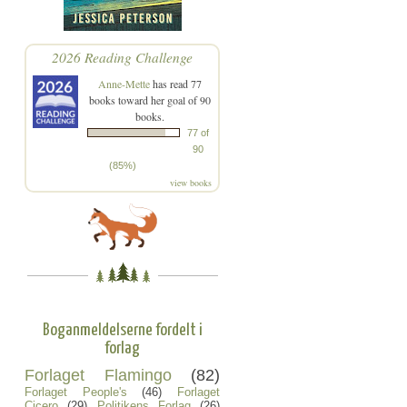
2026 Reading Challenge
Anne-Mette
has read 77
books toward her goal of 90
books.
77 of
90
(85%)
view books
Boganmeldelserne fordelt i
forlag
Forlaget Flamingo
(82)
Forlaget People's
(46)
Forlaget
Cicero
(29)
Politikens Forlag
(26)