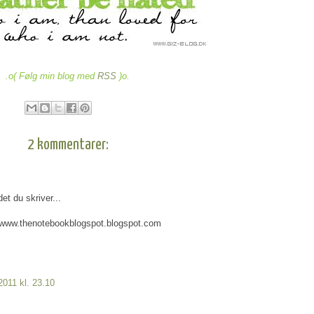
.o( Følg min blog med
RSS
)o.
2 kommentarer:
et du skriver...
bi: www.thenotebookblogspot.blogspot.com
 2011 kl. 23.10