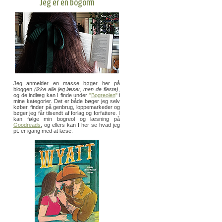
Jeg er en bogorm
Jeg anmelder en masse bøger her på
bloggen
(ikke alle jeg læser, men de fleste)
,
og de indlæg kan I finde under
"
Bogreolen
"
i
mine kategorier. Det er både bøger jeg selv
køber, finder på genbrug, loppemarkeder og
bøger jeg får tilsendt af forlag og forfattere. I
kan følge min bogreol og læsning på
Goodreads
, og ellers kan I her se hvad jeg
pt. er igang med at læse.