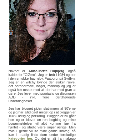
Navnet er
Anne-Mette Højbjerg
, også
kaldet for "GiZmo". Jeg er født i 1984 og bor
i den smukke havneby, Faaborg, på Sydfyn.
Jeg er en witchy kvinde der elsker ræve,
det paranormale, bøger, makeup og jeg er
også helt tosset med alt der har med gran at
gøre. Jeg lever med psoriasis og diagnosen
ADD - inkl. flere dertilhørende
underdiagnoser.
Jeg har blogget siden slutningen af 90'erne
og jeg har altid gået meget op i at bloggen er
100% ærlig og personlig. Bloggen er nu gået
hen og er blevet en ren bogblog og mine
boganmeldelser vil altid komme lige fra
hjertet - og stadig være super ærlige. Men
hvis I gerne vil se mine gamle indlæg, så
kan I stadig finde dem under forskellige
kategorier her
. Og det er alt fra makeup