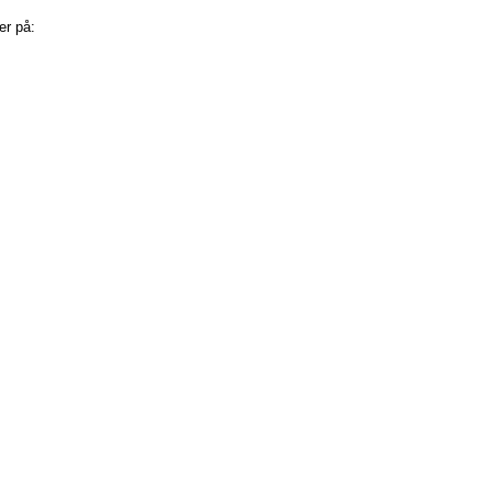
er på:
Kommentarer til indlægget (Atom)