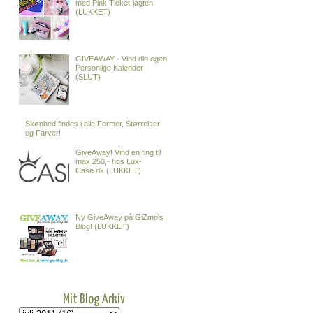
med Pink Ticket-jagten
(LUKKET)
GIVEAWAY - Vind din egen
Personlige Kalender
(SLUT)
Skønhed findes i alle Former, Størrelser
og Farver!
GiveAway! Vind en ting til
max 250,- hos Lux-
Case.dk (LUKKET)
Ny GiveAway på GiZmo's
Blog! (LUKKET)
Mit Blog Arkiv