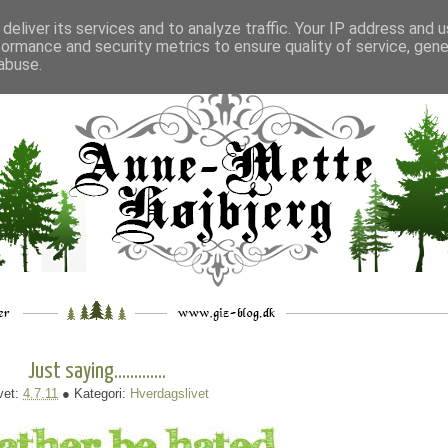
deliver its services and to analyze traffic. Your IP address and 
formance and security metrics to ensure quality of service, gen
___
_.
__
__
_
___
abuse.
Just saying.............
vet:
4.7.11
● Kategori:
Hverdagslivet