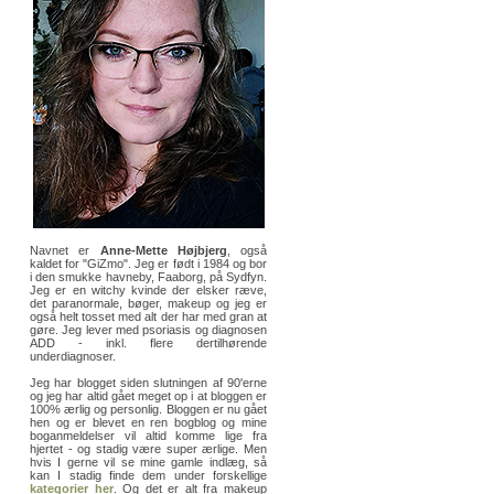
Navnet er
Anne-Mette Højbjerg
, også
kaldet for "GiZmo". Jeg er født i 1984 og bor
i den smukke havneby, Faaborg, på Sydfyn.
Jeg er en witchy kvinde der elsker ræve,
det paranormale, bøger, makeup og jeg er
også helt tosset med alt der har med gran at
gøre. Jeg lever med psoriasis og diagnosen
ADD - inkl. flere dertilhørende
underdiagnoser.
Jeg har blogget siden slutningen af 90'erne
og jeg har altid gået meget op i at bloggen er
100% ærlig og personlig. Bloggen er nu gået
hen og er blevet en ren bogblog og mine
boganmeldelser vil altid komme lige fra
hjertet - og stadig være super ærlige. Men
hvis I gerne vil se mine gamle indlæg, så
kan I stadig finde dem under forskellige
kategorier her
. Og det er alt fra makeup