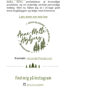
looks, DIYs, anmeldelser af forskellige
produkter og en ordentlig røvfuld personlige
indlæg. Men nu håber jeg at I vil tage godt
imod bogbloggen og følge med fremover.
Læs mere om mig her
Kontakt:
gizzerdk@gmail.com
Find mig på Instagram
@GiZmoAMH