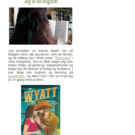
Jeg er en bogorm
Jeg anmelder en masse bøger her på
bloggen
(ikke alle jeg læser, men de fleste)
,
og de indlæg kan I finde under
"
Bogreolen
"
i
mine kategorier. Det er både bøger jeg selv
køber, finder på genbrug, loppemarkeder og
bøger jeg får tilsendt af forlag og forfattere. I
kan følge min bogreol og læsning på
Goodreads
, og ellers kan I her se hvad jeg
pt. er igang med at læse.