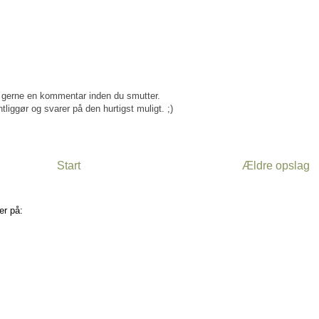
gerne en kommentar inden du smutter.
tliggør og svarer på den hurtigst muligt. ;)
Start
Ældre opslag
er på:
Kommentarer til indlægget (Atom)