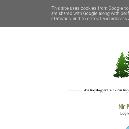
This site uses cookies from Google to 
are shared with Google along with per
statistics, and to detect and address 
Min 
Udgiv