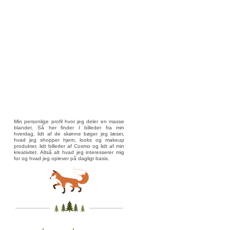
Min personlige profil hvor jeg deler en masse
blandet. Så her finder I billeder fra min
hverdag, lidt af de skønne bøger jeg læser,
hvad jeg shopper hjem, looks og makeup
produkter, lidt billeder af Cosmo og lidt af min
kreativitet. Altså alt hvad jeg interesserer mig
for og hvad jeg oplever på dagligt basis.