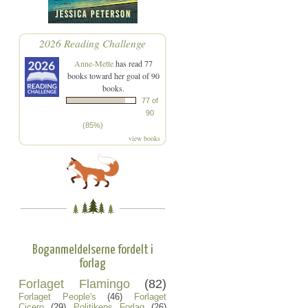
2026 Reading Challenge
Anne-Mette
has read 77
books toward her goal of 90
books.
77 of
90
(85%)
view books
Boganmeldelserne fordelt i
forlag
Forlaget Flamingo
(82)
Forlaget People's
(46)
Forlaget
Cicero
(29)
Politikens Forlag
(26)