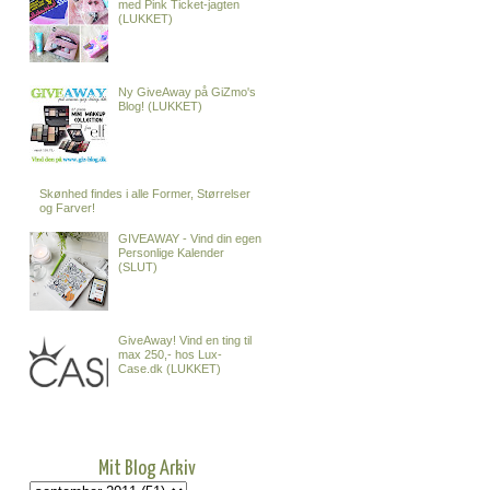
med Pink Ticket-jagten
(LUKKET)
Ny GiveAway på GiZmo's
Blog! (LUKKET)
Skønhed findes i alle Former, Størrelser
og Farver!
GIVEAWAY - Vind din egen
Personlige Kalender
(SLUT)
GiveAway! Vind en ting til
max 250,- hos Lux-
Case.dk (LUKKET)
Mit Blog Arkiv