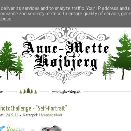
deliver its services and to analyze traffic. Your IP address and 
formance and security metrics to ensure quality of service, gen
___
_.
__
__
_
___
abuse.
PhotoChallenge - "Self-Portrait"
et:
24.9.11
● Kategori:
Hverdagslivet