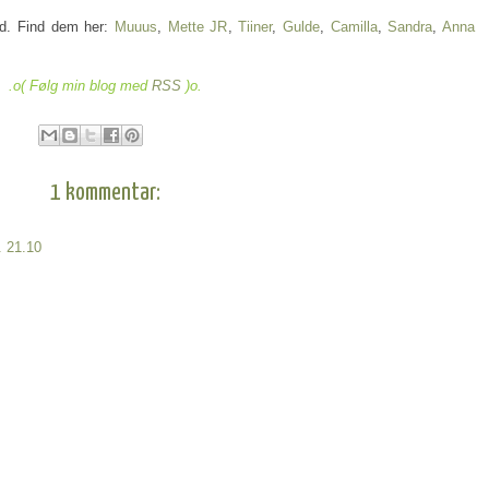
ud. Find dem her:
Muuus
,
Mette JR
,
Tiiner
,
Gulde
,
Camilla
,
Sandra
,
Anna
.o( Følg min blog med
RSS
)o.
1 kommentar:
. 21.10