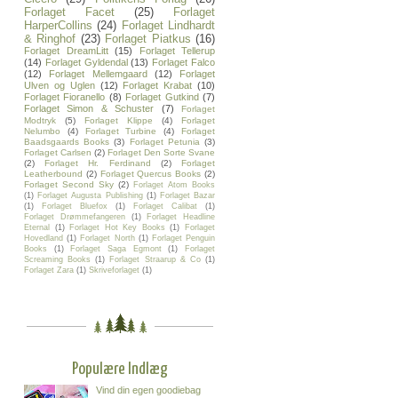
Forlaget Facet
(25)
Forlaget
HarperCollins
(24)
Forlaget Lindhardt
& Ringhof
(23)
Forlaget Piatkus
(16)
Forlaget DreamLitt
(15)
Forlaget Tellerup
(14)
Forlaget Gyldendal
(13)
Forlaget Falco
(12)
Forlaget Mellemgaard
(12)
Forlaget
Ulven og Uglen
(12)
Forlaget Krabat
(10)
Forlaget Fioranello
(8)
Forlaget Gutkind
(7)
Forlaget Simon & Schuster
(7)
Forlaget
Modtryk
(5)
Forlaget Klippe
(4)
Forlaget
Nelumbo
(4)
Forlaget Turbine
(4)
Forlaget
Baadsgaards Books
(3)
Forlaget Petunia
(3)
Forlaget Carlsen
(2)
Forlaget Den Sorte Svane
(2)
Forlaget Hr. Ferdinand
(2)
Forlaget
Leatherbound
(2)
Forlaget Quercus Books
(2)
Forlaget Second Sky
(2)
Forlaget Atom Books
(1)
Forlaget Augusta Publishing
(1)
Forlaget Bazar
(1)
Forlaget Bluefox
(1)
Forlaget Calibat
(1)
Forlaget Drømmefangeren
(1)
Forlaget Headline
Eternal
(1)
Forlaget Hot Key Books
(1)
Forlaget
Hovedland
(1)
Forlaget North
(1)
Forlaget Penguin
Books
(1)
Forlaget Saga Egmont
(1)
Forlaget
Screaming Books
(1)
Forlaget Straarup & Co
(1)
Forlaget Zara
(1)
Skriveforlaget
(1)
Populære Indlæg
Vind din egen goodiebag