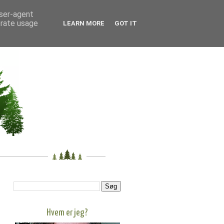
user-agent
erate usage
LEARN MORE
GOT IT
Hvem er jeg?