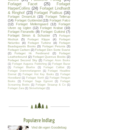
Forlaget Facet
(25)
Forlaget
HarperCollins
(24)
Forlaget Lindhardt
& Ringhof
(23)
Forlaget Piatkus
(16)
Forlaget DreamLitt
(15)
Forlaget Tellerup
(14)
Forlaget Gyldendal
(13)
Forlaget Falco
(12)
Forlaget Mellemgaard
(12)
Forlaget
Ulven og Uglen
(12)
Forlaget Krabat
(10)
Forlaget Fioranello
(8)
Forlaget Gutkind
(7)
Forlaget Simon & Schuster
(7)
Forlaget
Modtryk
(5)
Forlaget Klippe
(4)
Forlaget
Nelumbo
(4)
Forlaget Turbine
(4)
Forlaget
Baadsgaards Books
(3)
Forlaget Petunia
(3)
Forlaget Carlsen
(2)
Forlaget Den Sorte Svane
(2)
Forlaget Hr. Ferdinand
(2)
Forlaget
Leatherbound
(2)
Forlaget Quercus Books
(2)
Forlaget Second Sky
(2)
Forlaget Atom Books
(1)
Forlaget Augusta Publishing
(1)
Forlaget Bazar
(1)
Forlaget Bluefox
(1)
Forlaget Calibat
(1)
Forlaget Drømmefangeren
(1)
Forlaget Headline
Eternal
(1)
Forlaget Hot Key Books
(1)
Forlaget
Hovedland
(1)
Forlaget North
(1)
Forlaget Penguin
Books
(1)
Forlaget Saga Egmont
(1)
Forlaget
Screaming Books
(1)
Forlaget Straarup & Co
(1)
Forlaget Zara
(1)
Skriveforlaget
(1)
Populære Indlæg
Vind din egen Goodiebag