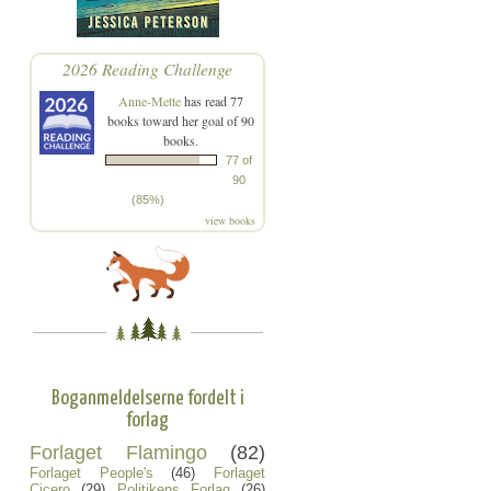
2026 Reading Challenge
Anne-Mette
has read 77
books toward her goal of 90
books.
77 of
90
(85%)
view books
Boganmeldelserne fordelt i
forlag
Forlaget Flamingo
(82)
Forlaget People's
(46)
Forlaget
Cicero
(29)
Politikens Forlag
(26)