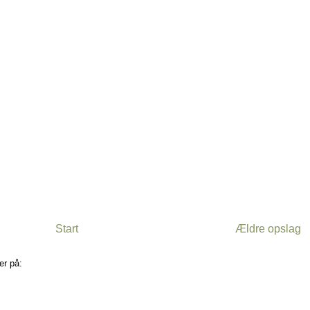
Start
Ældre opslag
er på:
Kommentarer til indlægget (Atom)