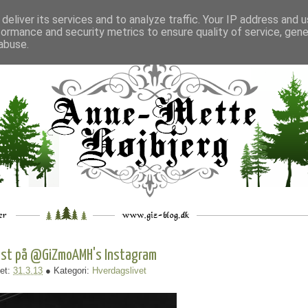
deliver its services and to analyze traffic. Your IP address and 
formance and security metrics to ensure quality of service, gen
___
_.
__
__
_
___
abuse.
st på @GiZmoAMH's Instagram
et:
31.3.13
● Kategori:
Hverdagslivet