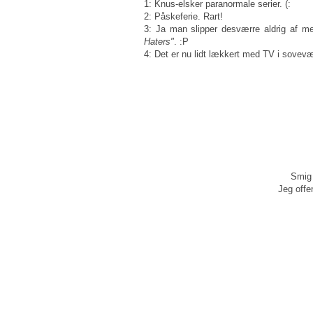
1: Knus-elsker paranormale serier. (:
2: Påskeferie. Rart!
3: Ja man slipper desværre aldrig af me
Haters"
. :P
4: Det er nu lidt lækkert med TV i sovevæ
Smig 
Jeg offen