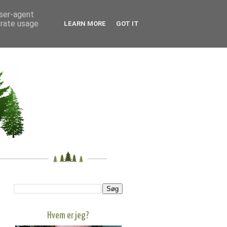
user-agent
erate usage
LEARN MORE
GOT IT
Hvem er jeg?