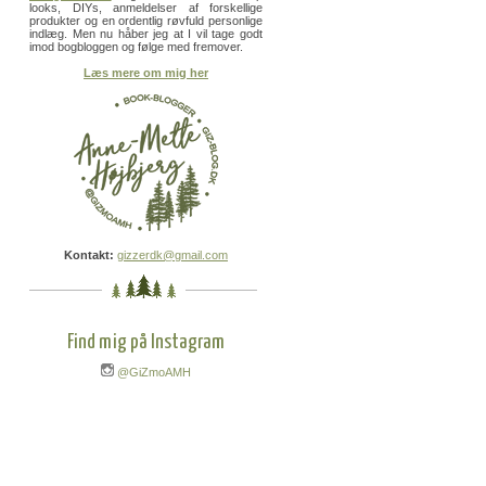
looks, DIYs, anmeldelser af forskellige
produkter og en ordentlig røvfuld personlige
indlæg. Men nu håber jeg at I vil tage godt
imod bogbloggen og følge med fremover.
Læs mere om mig her
Kontakt:
gizzerdk@gmail.com
Find mig på Instagram
@GiZmoAMH