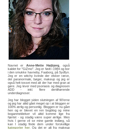
Navnet er
Anne-Mette Højbjerg
, også
kaldet for "GiZmo". Jeg er født i 1984 og bor
i den smukke havneby, Faaborg, på Sydfyn.
Jeg er en witchy kvinde der elsker ræve,
det paranormale, bøger, makeup og jeg er
også helt tosset med alt der har med gran at
gøre. Jeg lever med psoriasis og diagnosen
ADD - inkl. flere dertilhørende
underdiagnoser.
Jeg har blogget siden slutningen af 90'erne
og jeg har altid gået meget op i at bloggen er
100% ærlig og personlig. Bloggen er nu gået
hen og er blevet en ren bogblog og mine
boganmeldelser vil altid komme lige fra
hjertet - og stadig være super ærlige. Men
hvis I gerne vil se mine gamle indlæg, så
kan I stadig finde dem under forskellige
kategorier her
. Og det er alt fra makeup