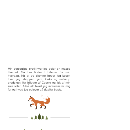
Min personlige profil hvor jeg deler en masse
blandet. Så her finder I billeder fra min
hverdag, lidt af de skønne bøger jeg læser,
hvad jeg shopper hjem, looks og makeup
produkter, lidt billeder af Cosmo og lidt af min
kreativitet. Altså alt hvad jeg interesserer mig
for og hvad jeg oplever på dagligt basis.