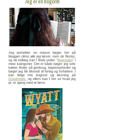
Jeg er en bogorm
Jeg anmelder en masse bøger her på
bloggen
(ikke alle jeg læser, men de fleste)
,
og de indlæg kan I finde under
"
Bogreolen
"
i
mine kategorier. Det er både bøger jeg selv
køber, finder på genbrug, loppemarkeder og
bøger jeg får tilsendt af forlag og forfattere. I
kan følge min bogreol og læsning på
Goodreads
, og ellers kan I her se hvad jeg
pt. er igang med at læse.