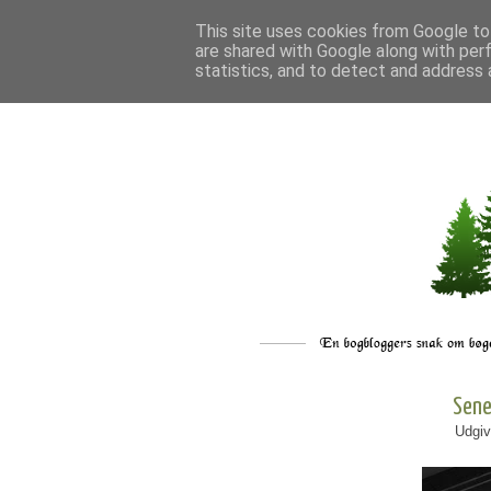
This site uses cookies from Google to 
are shared with Google along with per
statistics, and to detect and address 
Sene
Udgiv