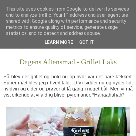
This site uses cookies from Google to deliver its services
and to analyze traffic. Your IP address and user-agent are
shared with Google along with performance and security
metrics to ensure quality of service, generate usage
statistics, and to detect and address abuse.
LEARN MORE
GOT IT
Dagens Aftensmad - Grillet Laks
Så blev der grillet og hold nu op hvor var det bare lækkert.
Super mæt blev jeg i hvert fald. :D Vi sidder nu og nyder lidt
hvidvin og cider og prøver at få gang i noget bål. Men vi må
vist erkende at vi aldrig bliver pyromaner. *Hahaahahah*