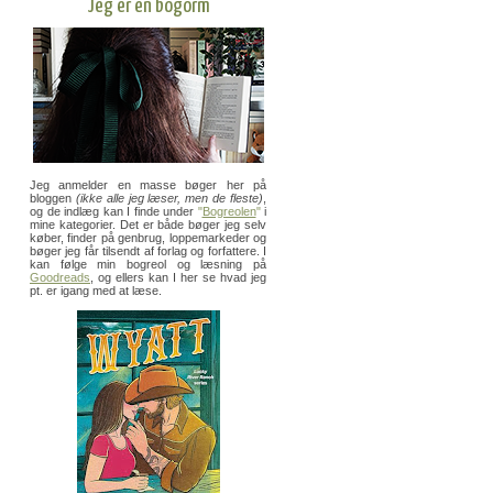
Jeg er en bogorm
Jeg anmelder en masse bøger her på
bloggen
(ikke alle jeg læser, men de fleste)
,
og de indlæg kan I finde under
"
Bogreolen
"
i
mine kategorier. Det er både bøger jeg selv
køber, finder på genbrug, loppemarkeder og
bøger jeg får tilsendt af forlag og forfattere. I
kan følge min bogreol og læsning på
Goodreads
, og ellers kan I her se hvad jeg
pt. er igang med at læse.