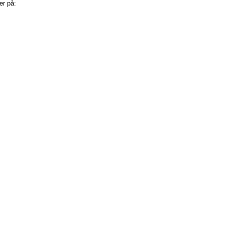
er på:
Kommentarer til indlægget (Atom)