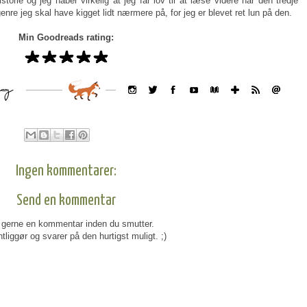
istorie og jeg håber virkelig at jeg får lov til at læse videre når den tredje
nre jeg skal have kigget lidt nærmere på, for jeg er blevet ret lun på den.
Min Goodreads rating:
Ingen kommentarer:
Send en kommentar
gerne en kommentar inden du smutter.
tliggør og svarer på den hurtigst muligt. ;)