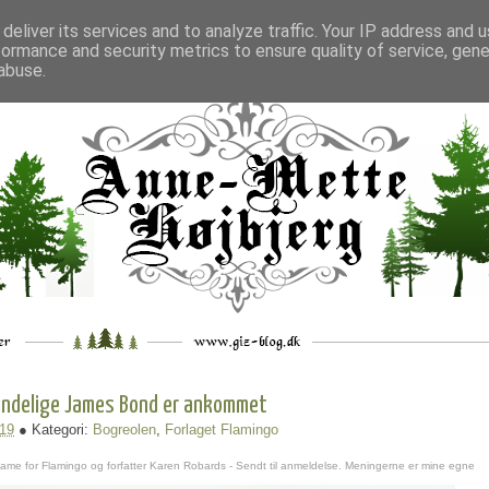
deliver its services and to analyze traffic. Your IP address and 
formance and security metrics to ensure quality of service, gen
___
_.
__
__
_
___
abuse.
indelige James Bond er ankommet
.19
● Kategori:
Bogreolen
,
Forlaget Flamingo
ame for Flamingo og forfatter Karen Robards - Sendt til anmeldelse. Meningerne er mine egne