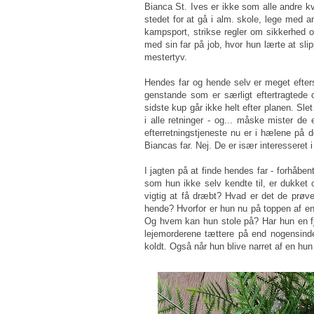
Bianca St. Ives er ikke som alle andre k
stedet for at gå i alm. skole, lege med a
kampsport, strikse regler om sikkerhed o
med sin far på job, hvor hun lærte at sl
mestertyv.
Hendes far og hende selv er meget efters
genstande som er særligt eftertragtede
sidste kup går ikke helt efter planen. Sle
i alle retninger - og... måske mister 
efterretningstjeneste nu er i hælene på 
Biancas far. Nej. De er især interesseret i
I jagten på at finde hendes far - forhåben
som hun ikke selv kendte til, er dukket 
vigtig at få dræbt? Hvad er det de prøve
hende? Hvorfor er hun nu på toppen af en
Og hvem kan hun stole på? Har hun en fj
lejemorderene tættere på end nogensind
koldt. Også når hun blive narret af en h