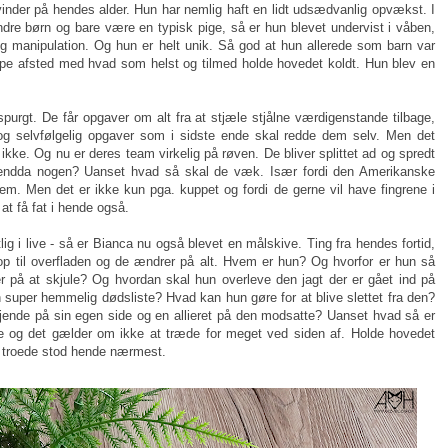
vinder på hendes alder. Hun har nemlig haft en lidt udsædvanlig opvækst. I
ndre børn og bare være en typisk pige, så er hun blevet undervist i våben,
g manipulation. Og hun er helt unik. Så god at hun allerede som barn var
ippe afsted med hvad som helst og tilmed holde hovedet koldt. Hun blev en
purgt. De får opgaver om alt fra at stjæle stjålne værdigenstande tilbage,
 og selvfølgelig opgaver som i sidste ende skal redde dem selv. Men det
t ikke. Og nu er deres team virkelig på røven. De bliver splittet ad og spredt
de endda nogen? Uanset hvad så skal de væk. Især fordi den Amerikanske
dem. Men det er ikke kun pga. kuppet og fordi de gerne vil have fingrene i
 at få fat i hende også.
tlig i live - så er Bianca nu også blevet en målskive. Ting fra hendes fortid,
op til overfladen og de ændrer på alt. Hvem er hun? Og hvorfor er hun så
r på at skjule? Og hvordan skal hun overleve den jagt der er gået ind på
 super hemmelig dødsliste? Hvad kan hun gøre for at blive slettet fra den?
ende på sin egen side og en allieret på den modsatte? Uanset hvad så er
e og det gælder om ikke at træde for meget ved siden af. Holde hovedet
un troede stod hende nærmest.