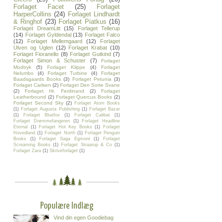
Forlaget Facet
(25)
Forlaget
HarperCollins
(24)
Forlaget Lindhardt
& Ringhof
(23)
Forlaget Piatkus
(16)
Forlaget DreamLitt
(15)
Forlaget Tellerup
(14)
Forlaget Gyldendal
(13)
Forlaget Falco
(12)
Forlaget Mellemgaard
(12)
Forlaget
Ulven og Uglen
(12)
Forlaget Krabat
(10)
Forlaget Fioranello
(8)
Forlaget Gutkind
(7)
Forlaget Simon & Schuster
(7)
Forlaget
Modtryk
(5)
Forlaget Klippe
(4)
Forlaget
Nelumbo
(4)
Forlaget Turbine
(4)
Forlaget
Baadsgaards Books
(3)
Forlaget Petunia
(3)
Forlaget Carlsen
(2)
Forlaget Den Sorte Svane
(2)
Forlaget Hr. Ferdinand
(2)
Forlaget
Leatherbound
(2)
Forlaget Quercus Books
(2)
Forlaget Second Sky
(2)
Forlaget Atom Books
(1)
Forlaget Augusta Publishing
(1)
Forlaget Bazar
(1)
Forlaget Bluefox
(1)
Forlaget Calibat
(1)
Forlaget Drømmefangeren
(1)
Forlaget Headline
Eternal
(1)
Forlaget Hot Key Books
(1)
Forlaget
Hovedland
(1)
Forlaget North
(1)
Forlaget Penguin
Books
(1)
Forlaget Saga Egmont
(1)
Forlaget
Screaming Books
(1)
Forlaget Straarup & Co
(1)
Forlaget Zara
(1)
Skriveforlaget
(1)
Populære Indlæg
Vind din egen Goodiebag