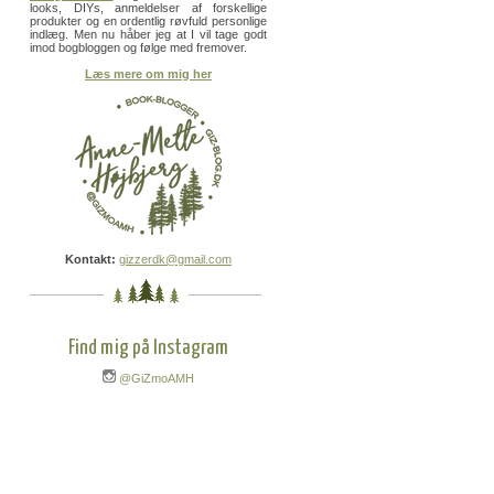
looks, DIYs, anmeldelser af forskellige
produkter og en ordentlig røvfuld personlige
indlæg. Men nu håber jeg at I vil tage godt
imod bogbloggen og følge med fremover.
Læs mere om mig her
Kontakt:
gizzerdk@gmail.com
Find mig på Instagram
@GiZmoAMH