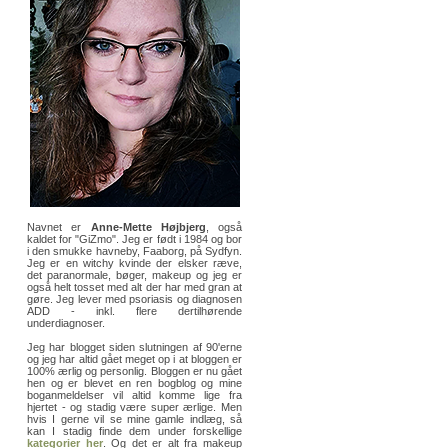
Navnet er
Anne-Mette Højbjerg
, også
kaldet for "GiZmo". Jeg er født i 1984 og bor
i den smukke havneby, Faaborg, på Sydfyn.
Jeg er en witchy kvinde der elsker ræve,
det paranormale, bøger, makeup og jeg er
også helt tosset med alt der har med gran at
gøre. Jeg lever med psoriasis og diagnosen
ADD - inkl. flere dertilhørende
underdiagnoser.
Jeg har blogget siden slutningen af 90'erne
og jeg har altid gået meget op i at bloggen er
100% ærlig og personlig. Bloggen er nu gået
hen og er blevet en ren bogblog og mine
boganmeldelser vil altid komme lige fra
hjertet - og stadig være super ærlige. Men
hvis I gerne vil se mine gamle indlæg, så
kan I stadig finde dem under forskellige
kategorier her
. Og det er alt fra makeup