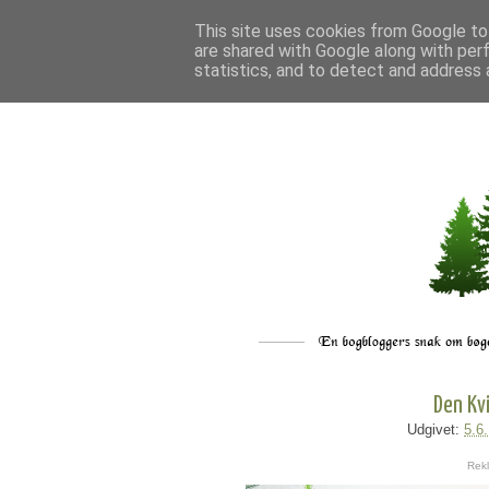
This site uses cookies from Google to 
are shared with Google along with per
statistics, and to detect and address 
Den Kv
Udgivet:
5.6
Rekl