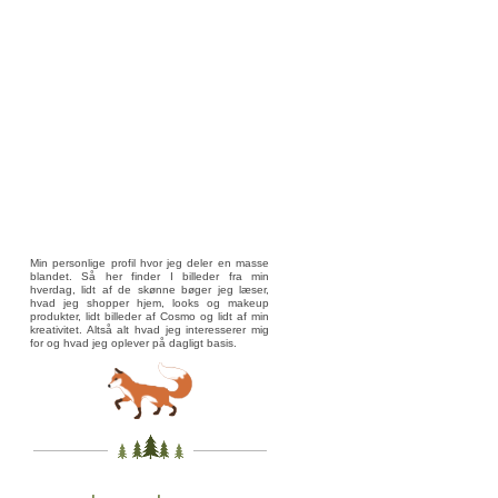
Min personlige profil hvor jeg deler en masse
blandet. Så her finder I billeder fra min
hverdag, lidt af de skønne bøger jeg læser,
hvad jeg shopper hjem, looks og makeup
produkter, lidt billeder af Cosmo og lidt af min
kreativitet. Altså alt hvad jeg interesserer mig
for og hvad jeg oplever på dagligt basis.