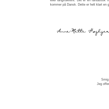
eller langtrukkent. Det er en fantastisk h
kommer på Dansk. Dette er helt klart en ge
Smig 
Jeg offen