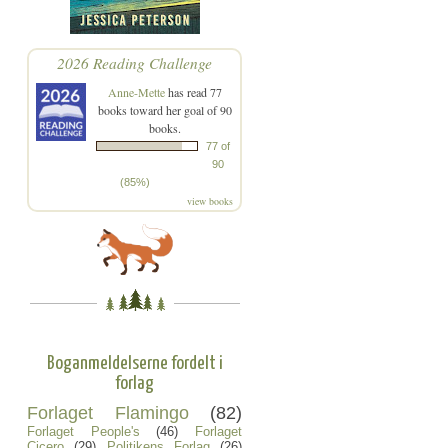
2026 Reading Challenge
Anne-Mette
has read 77
books toward her goal of 90
books.
77 of
90
(85%)
view books
Boganmeldelserne fordelt i
forlag
Forlaget Flamingo
(82)
Forlaget People's
(46)
Forlaget
Cicero
(29)
Politikens Forlag
(26)