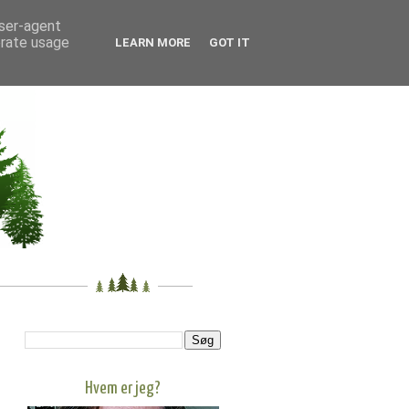
user-agent
erate usage
LEARN MORE
GOT IT
Hvem er jeg?