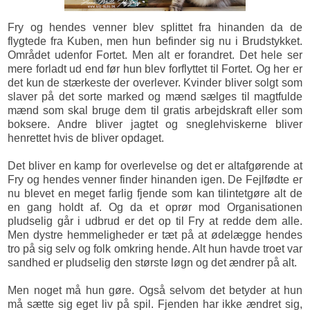
Fry og hendes venner blev splittet fra hinanden da de
flygtede fra Kuben, men hun befinder sig nu i Brudstykket.
Området udenfor Fortet. Men alt er forandret. Det hele ser
mere forladt ud end før hun blev forflyttet til Fortet. Og her er
det kun de stærkeste der overlever. Kvinder bliver solgt som
slaver på det sorte marked og mænd sælges til magtfulde
mænd som skal bruge dem til gratis arbejdskraft eller som
boksere. Andre bliver jagtet og sneglehviskerne bliver
henrettet hvis de bliver opdaget.
Det bliver en kamp for overlevelse og det er altafgørende at
Fry og hendes venner finder hinanden igen. De Fejlfødte er
nu blevet en meget farlig fjende som kan tilintetgøre alt de
en gang holdt af. Og da et oprør mod Organisationen
pludselig går i udbrud er det op til Fry at redde dem alle.
Men dystre hemmeligheder er tæt på at ødelægge hendes
tro på sig selv og folk omkring hende. Alt hun havde troet var
sandhed er pludselig den største løgn og det ændrer på alt.
Men noget må hun gøre. Også selvom det betyder at hun
må sætte sig eget liv på spil. Fjenden har ikke ændret sig,