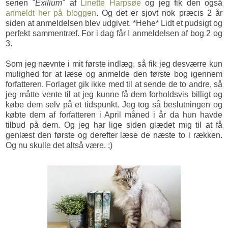
serien
"Exilium"
af
Linette Harpsøe
og jeg fik den også
anmeldt her på bloggen
. Og det er sjovt nok præcis 2 år
siden at anmeldelsen blev udgivet. *Hehe* Lidt et pudsigt og
perfekt sammentræf. For i dag får I anmeldelsen af bog 2 og
3.
Som jeg nævnte i mit første indlæg, så fik jeg desværre kun
mulighed for at læse og anmelde den første bog igennem
forfatteren. Forlaget gik ikke med til at sende de to andre, så
jeg måtte vente til at jeg kunne få dem forholdsvis billigt og
købe dem selv på et tidspunkt. Jeg tog så beslutningen og
købte dem af forfatteren i April måned i år da hun havde
tilbud på dem. Og jeg har lige siden glædet mig til at få
genlæst den første og derefter læse de næste to i rækken.
Og nu skulle det altså være. ;)