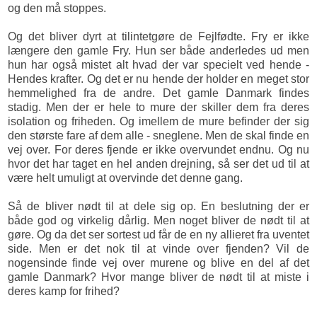
og den må stoppes.
Og det bliver dyrt at tilintetgøre de Fejlfødte. Fry er ikke
længere den gamle Fry. Hun ser både anderledes ud men
hun har også mistet alt hvad der var specielt ved hende -
Hendes krafter. Og det er nu hende der holder en meget stor
hemmelighed fra de andre. Det gamle Danmark findes
stadig. Men der er hele to mure der skiller dem fra deres
isolation og friheden. Og imellem de mure befinder der sig
den største fare af dem alle - sneglene. Men de skal finde en
vej over. For deres fjende er ikke overvundet endnu. Og nu
hvor det har taget en hel anden drejning, så ser det ud til at
være helt umuligt at overvinde det denne gang.
Så de bliver nødt til at dele sig op. En beslutning der er
både god og virkelig dårlig. Men noget bliver de nødt til at
gøre. Og da det ser sortest ud får de en ny allieret fra uventet
side. Men er det nok til at vinde over fjenden? Vil de
nogensinde finde vej over murene og blive en del af det
gamle Danmark? Hvor mange bliver de nødt til at miste i
deres kamp for frihed?