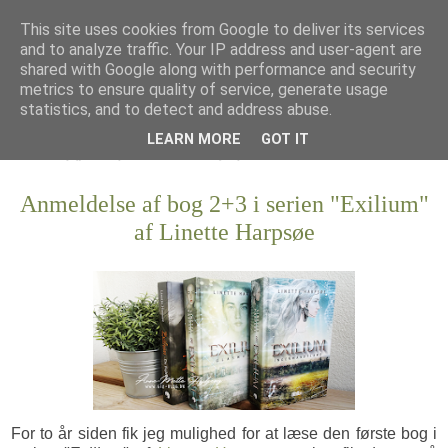
This site uses cookies from Google to deliver its services
and to analyze traffic. Your IP address and user-agent are
shared with Google along with performance and security
metrics to ensure quality of service, generate usage
statistics, and to detect and address abuse.
LEARN MORE
GOT IT
Anmeldelse af bog 2+3 i serien "Exilium"
af Linette Harpsøe
For to år siden fik jeg mulighed for at læse den første bog i