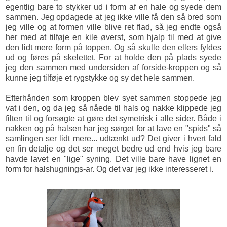
egentlig bare to stykker ud i form af en hale og syede dem
sammen. Jeg opdagede at jeg ikke ville få den så bred som
jeg ville og at formen ville blive ret flad, så jeg endte også
her med at tilføje en kile øverst, som hjalp til med at give
den lidt mere form på toppen. Og så skulle den ellers fyldes
ud og føres på skelettet. For at holde den på plads syede
jeg den sammen med undersiden af forside-kroppen og så
kunne jeg tilføje et rygstykke og sy det hele sammen.
Efterhånden som kroppen blev syet sammen stoppede jeg
vat i den, og da jeg så nåede til hals og nakke klippede jeg
filten til og forsøgte at gøre det symetrisk i alle sider. Både i
nakken og på halsen har jeg sørget for at lave en "spids" så
samlingen ser lidt mere... udtænkt ud? Det giver i hvert fald
en fin detalje og det ser meget bedre ud end hvis jeg bare
havde lavet en "lige" syning. Det ville bare have lignet en
form for halshugnings-ar. Og det var jeg ikke interesseret i.