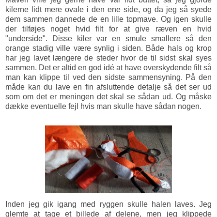
kilerne lidt mere ovale i den ene side, og da jeg så syede
dem sammen dannede de en lille topmave. Og igen skulle
der tilføjes noget hvid filt for at give ræven en hvid
"underside". Disse kiler var en smule smallere så den
orange stadig ville være synlig i siden. Både hals og krop
har jeg lavet længere de steder hvor de til sidst skal syes
sammen. Det er altid en god idé at have overskydende filt så
man kan klippe til ved den sidste sammensyning. På den
måde kan du lave en fin afsluttende detalje så det ser ud
som om det er meningen det skal se sådan ud. Og måske
dække eventuelle fejl hvis man skulle have sådan nogen.
Inden jeg gik igang med ryggen skulle halen laves. Jeg
glemte at tage et billede af delene, men jeg klippede