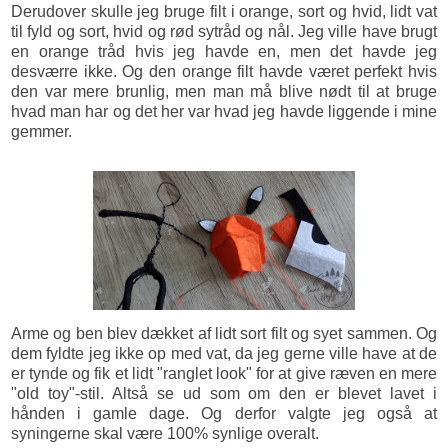
Derudover skulle jeg bruge filt i orange, sort og hvid, lidt vat
til fyld og sort, hvid og rød sytråd og nål. Jeg ville have brugt
en orange tråd hvis jeg havde en, men det havde jeg
desværre ikke. Og den orange filt havde været perfekt hvis
den var mere brunlig, men man må blive nødt til at bruge
hvad man har og det her var hvad jeg havde liggende i mine
gemmer.
Arme og ben blev dækket af lidt sort filt og syet sammen. Og
dem fyldte jeg ikke op med vat, da jeg gerne ville have at de
er tynde og fik et lidt "ranglet look" for at give ræven en mere
"old toy"-stil. Altså se ud som om den er blevet lavet i
hånden i gamle dage. Og derfor valgte jeg også at
syningerne skal være 100% synlige overalt.