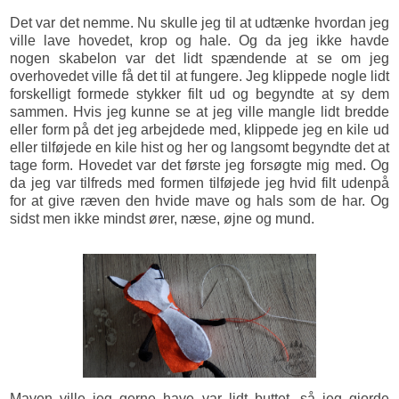
Det var det nemme. Nu skulle jeg til at udtænke hvordan jeg
ville lave hovedet, krop og hale. Og da jeg ikke havde
nogen skabelon var det lidt spændende at se om jeg
overhovedet ville få det til at fungere. Jeg klippede nogle lidt
forskelligt formede stykker filt ud og begyndte at sy dem
sammen. Hvis jeg kunne se at jeg ville mangle lidt bredde
eller form på det jeg arbejdede med, klippede jeg en kile ud
eller tilføjede en kile hist og her og langsomt begyndte det at
tage form. Hovedet var det første jeg forsøgte mig med. Og
da jeg var tilfreds med formen tilføjede jeg hvid filt udenpå
for at give ræven den hvide mave og hals som de har. Og
sidst men ikke mindst ører, næse, øjne og mund.
Maven ville jeg gerne have var lidt buttet, så jeg gjorde