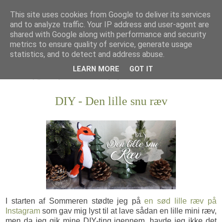
This site uses cookies from Google to deliver its services
and to analyze traffic. Your IP address and user-agent are
shared with Google along with performance and security
metrics to ensure quality of service, generate usage
statistics, and to detect and address abuse.
LEARN MORE
GOT IT
DIY - Den lille snu ræv
I starten af Sommeren stødte jeg på
en sød lille ræv på
Instagram
som gav mig lyst til at lave sådan en lille mini ræv,
men da jeg gik mine DIY-ting igennem, havde jeg ikke det