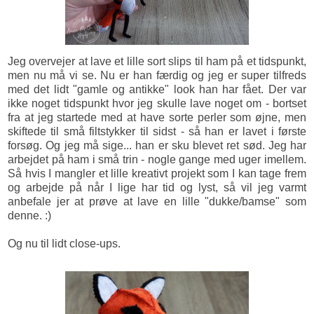
Jeg overvejer at lave et lille sort slips til ham på et tidspunkt,
men nu må vi se. Nu er han færdig og jeg er super tilfreds
med det lidt "gamle og antikke" look han har fået. Der var
ikke noget tidspunkt hvor jeg skulle lave noget om - bortset
fra at jeg startede med at have sorte perler som øjne, men
skiftede til små filtstykker til sidst - så han er lavet i første
forsøg. Og jeg må sige... han er sku blevet ret sød. Jeg har
arbejdet på ham i små trin - nogle gange med uger imellem.
Så hvis I mangler et lille kreativt projekt som I kan tage frem
og arbejde på når I lige har tid og lyst, så vil jeg varmt
anbefale jer at prøve at lave en lille "dukke/bamse" som
denne. :)
Og nu til lidt close-ups.