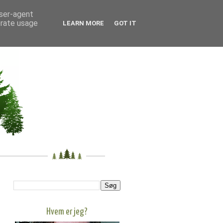
user-agent
erate usage
LEARN MORE
GOT IT
Hvem er jeg?