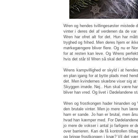
Wren og hendes tvillingesøster mistede d
vinter i deres del af verdenen da de var
Wren har ofret alt for det. Hun har m
tryghed og frihed. Men deres hjem er ikke
mørkegængere bliver flere. Og nu er No
for at resten kan leve. Og Wrens perfe
hvis det står til Wren så skal det forhindr
Wrens kampvillighed er skyld i at hendes
en plan igang for at bytte plads med hend
det. Men kvindernes skæbne viser sig at v
Skyggen imøde. Nej.. Hun skal være han
bliver han vred. Og livet i Dødelandene st
Wren og frostkongen hader hinanden og Wr
den brutale vinter. Men jo mere hun lære
ham er sande. Jo han er brutal, men årsa
hvad han kæmper med. For Dødelandene e
jo mere de vokser i antal jo farligere er 
over barrieren. Kan de få kontrollen tilb
og bringe frostkongen i knæ? Vil det vær