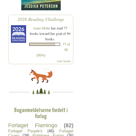
2026 Reading Challenge
Anne-Mette
has read 77
books toward her goal of 90
books.
77 of
90
(85%)
view books
Boganmeldelserne fordelt i
forlag
Forlaget Flamingo
(82)
Forlaget People's
(46)
Forlaget
Cicero
(29)
Politikens Forlag
(26)