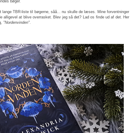
hendes bøger.
t lange TBR-liste til bøgerne, såå... nu skulle de læses. Mine forventninger
 alligevel at blive overrasket. Blev jeg så det? Lad os finde ud af det. Her
g,
"Nordenvinden"
.