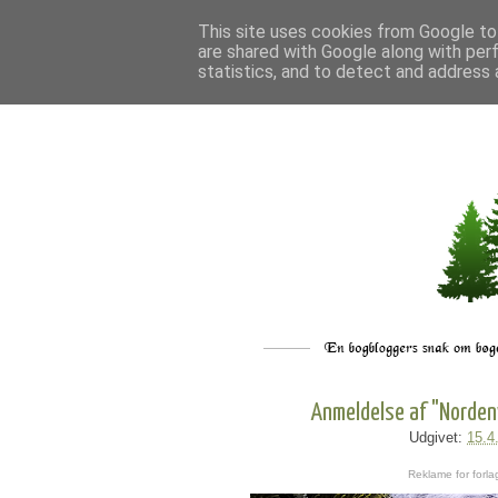
This site uses cookies from Google to 
are shared with Google along with per
statistics, and to detect and address 
Anmeldelse af "Nordenv
Udgivet:
15.4
Reklame for forla