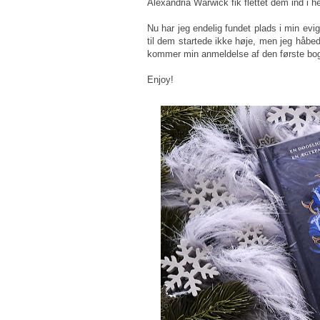
Alexandria Warwick fik flettet dem ind i 
Nu har jeg endelig fundet plads i min evig
til dem startede ikke høje, men jeg håbede
kommer min anmeldelse af den første bo
Enjoy!