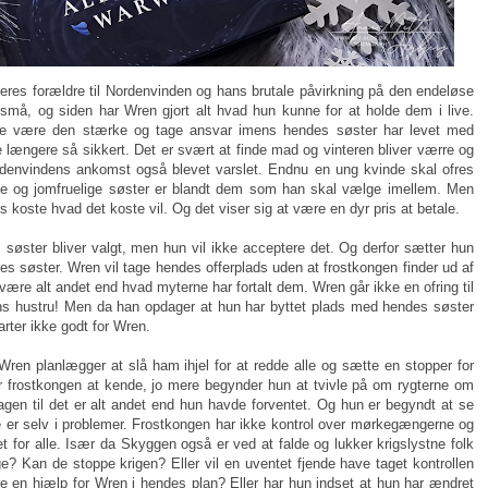
eres forældre til Nordenvinden og hans brutale påvirkning på den endeløse
 små, og siden har Wren gjort alt hvad hun kunne for at holde dem i live.
åtte være den stærke og tage ansvar imens hendes søster har levet med
 længere så sikkert. Det er svært at finde mad og vinteren bliver værre og
rdenvindens ankomst også blevet varslet. Endnu en ung kvinde skal ofres
kte og jomfruelige søster er blandt dem som han skal vælge imellem. Men
es koste hvad det koste vil. Og det viser sig at være en dyr pris at betale.
 søster bliver valgt, men hun vil ikke acceptere det. Og derfor sætter hun
es søster. Wren vil tage hendes offerplads uden at frostkongen finder ud af
ære alt andet end hvad myterne har fortalt dem. Wren går ikke en ofring til
s hustru! Men da han opdager at hun har byttet plads med hendes søster
arter ikke godt for Wren.
en planlægger at slå ham ihjel for at redde alle og sætte en stopper for
r frostkongen at kende, jo mere begynder hun at tvivle på om rygterne om
gen til det er alt andet end hun havde forventet. Og hun er begyndt at se
r selv i problemer. Frostkongen har ikke kontrol over mørkegængerne og
det for alle. Især da Skyggen også er ved at falde og lukker krigslystne folk
age? Kan de stoppe krigen? Eller vil en uventet fjende have taget kontrollen
e en hjælp for Wren i hendes plan? Eller har hun indset at hun har ændret