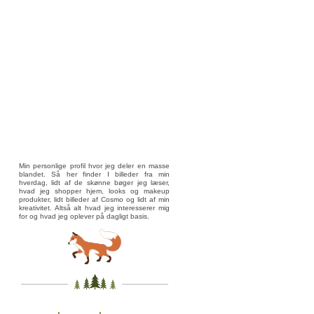
Min personlige profil hvor jeg deler en masse
blandet. Så her finder I billeder fra min
hverdag, lidt af de skønne bøger jeg læser,
hvad jeg shopper hjem, looks og makeup
produkter, lidt billeder af Cosmo og lidt af min
kreativitet. Altså alt hvad jeg interesserer mig
for og hvad jeg oplever på dagligt basis.