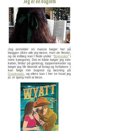
Jeg er en bogorm
Jeg anmelder en masse bøger her på
bloggen
(ikke alle jeg læser, men de fleste)
,
og de indlæg kan I finde under
"
Bogreolen
"
i
mine kategorier. Det er både bøger jeg selv
køber, finder på genbrug, loppemarkeder og
bøger jeg får tilsendt af forlag og forfattere. I
kan følge min bogreol og læsning på
Goodreads
, og ellers kan I her se hvad jeg
pt. er igang med at læse.