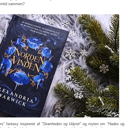
remtid sammen?
s" fantasy inspireret af
"Skønheden og Udyret"
og myten om
"Hades og