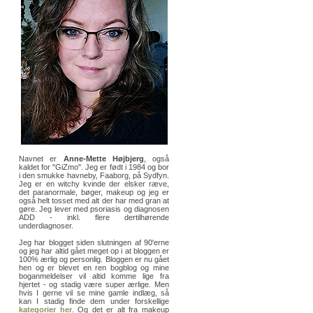
Navnet er
Anne-Mette Højbjerg
, også
kaldet for "GiZmo". Jeg er født i 1984 og bor
i den smukke havneby, Faaborg, på Sydfyn.
Jeg er en witchy kvinde der elsker ræve,
det paranormale, bøger, makeup og jeg er
også helt tosset med alt der har med gran at
gøre. Jeg lever med psoriasis og diagnosen
ADD - inkl. flere dertilhørende
underdiagnoser.
Jeg har blogget siden slutningen af 90'erne
og jeg har altid gået meget op i at bloggen er
100% ærlig og personlig. Bloggen er nu gået
hen og er blevet en ren bogblog og mine
boganmeldelser vil altid komme lige fra
hjertet - og stadig være super ærlige. Men
hvis I gerne vil se mine gamle indlæg, så
kan I stadig finde dem under forskellige
kategorier her
. Og det er alt fra makeup