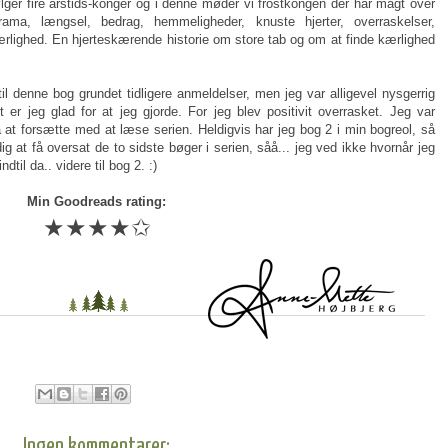
ølger fire årstids-konger og i denne møder vi frostkongen der har magt over
rama, længsel, bedrag, hemmeligheder, knuste hjerter, overraskelser,
lighed. En hjerteskærende historie om store tab og om at finde kærlighed
il denne bog grundet tidligere anmeldelser, men jeg var alligevel nysgerrig
r jeg glad for at jeg gjorde. For jeg blev positivit overrasket. Jeg var
at forsætte med at læse serien. Heldigvis har jeg bog 2 i min bogreol, så
g at få oversat de to sidste bøger i serien, såå... jeg ved ikke hvornår jeg
til da.. videre til bog 2. :)
Min Goodreads rating:
★★★★✩
Ingen kommentarer: