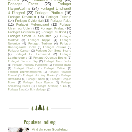
Forlaget Facet
(25)
Forlaget
HarperCollins
(24)
Forlaget Lindhardt
& Ringhof
(23)
Forlaget Piatkus
(16)
Forlaget DreamLitt
(15)
Forlaget Tellerup
(14)
Forlaget Gyldendal
(13)
Forlaget Falco
(12)
Forlaget Mellemgaard
(12)
Forlaget
Ulven og Uglen
(12)
Forlaget Krabat
(10)
Forlaget Fioranello
(8)
Forlaget Gutkind
(7)
Forlaget Simon & Schuster
(7)
Forlaget
Modtryk
(5)
Forlaget Klippe
(4)
Forlaget
Nelumbo
(4)
Forlaget Turbine
(4)
Forlaget
Baadsgaards Books
(3)
Forlaget Petunia
(3)
Forlaget Carlsen
(2)
Forlaget Den Sorte Svane
(2)
Forlaget Hr. Ferdinand
(2)
Forlaget
Leatherbound
(2)
Forlaget Quercus Books
(2)
Forlaget Second Sky
(2)
Forlaget Atom Books
(1)
Forlaget Augusta Publishing
(1)
Forlaget Bazar
(1)
Forlaget Bluefox
(1)
Forlaget Calibat
(1)
Forlaget Drømmefangeren
(1)
Forlaget Headline
Eternal
(1)
Forlaget Hot Key Books
(1)
Forlaget
Hovedland
(1)
Forlaget North
(1)
Forlaget Penguin
Books
(1)
Forlaget Saga Egmont
(1)
Forlaget
Screaming Books
(1)
Forlaget Straarup & Co
(1)
Forlaget Zara
(1)
Skriveforlaget
(1)
Populære Indlæg
Vind din egen Goodiebag