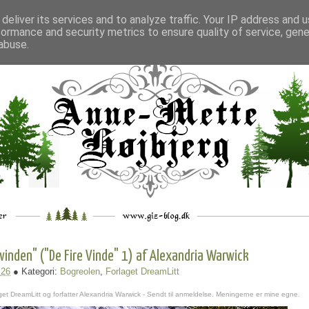
deliver its services and to analyze traffic. Your IP address and 
formance and security metrics to ensure quality of service, gen
___
_.
__
__
_
___
abuse.
inden" ("De Fire Vinde" 1) af Alexandria Warwick
.26
● Kategori:
Bogreolen
,
Forlaget DreamLitt
get DreamLitt og forfatter Alexandria Warwick - Sendt til anmeldelse. Meningerne er mine egne.