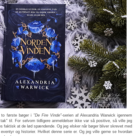
e to første bøger i
"De Fire Vinde"
-serien af Alexandria Warwick igennem
ak" til. For selvom tidligere anmeldelser ikke var så positive, så ville jeg
es faktisk at de lød spændende. Og jeg elsker når bøger bliver skrevet med
 eventyr og historier. Hvilket denne serie er. Og jeg ville gerne se hvordan