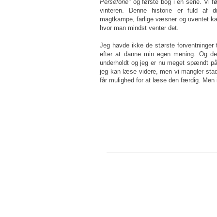
Persefone"
og første bog i en serie. Vi f
vinteren. Denne historie er fuld af d
magtkampe, farlige væsner og uventet kær
hvor man mindst venter det.
Jeg havde ikke de største forventninger t
efter at danne min egen mening. Og det e
underholdt og jeg er nu meget spændt på 
jeg kan læse videre, men vi mangler stadi
får mulighed for at læse den færdig. Men ind