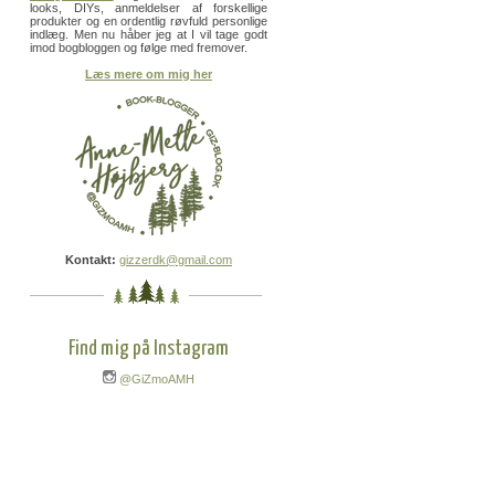
looks, DIYs, anmeldelser af forskellige
produkter og en ordentlig røvfuld personlige
indlæg. Men nu håber jeg at I vil tage godt
imod bogbloggen og følge med fremover.
Læs mere om mig her
Kontakt:
gizzerdk@gmail.com
Find mig på Instagram
@GiZmoAMH