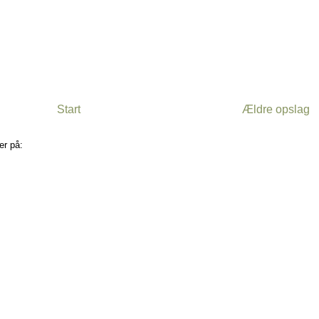
Start
Ældre opslag
er på:
Kommentarer til indlægget (Atom)