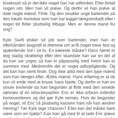
biseksuel så er det ikke noget han har udforsket. Eller fortalt
nogen om. Men han vil prøve. Og derfor vil han prøve at
date nogle mænd. Flirte. Og den smukke unge bartender på
den lokale homobar som han har kigget længselsfuldt efter i
noget tid flirter pludselig tilbage. Men er denne mand for
ung?
Kyle Swift elsker sit job som bartender, men han er
efterhånden begyndt at drømme om at få noget mere fast og
spændende ind i sit liv. En kæreste måske? Hans hjerte er
dog stadig skrøbeligt efter den skandale han var en del af
da han var yngre, så han er påpasselig med hvem han er
sammen med. Medmindre det er noget udforpligtende. Og
det kan han nemt finde. Dog ikke altid med den type mænd
som han længes efter. Ældre mænd. Hans erfarring er at de
kun vil ende med at knuse hans hjerte. Og derfor er han en
smule tvivlende da han begynder at flirte med den sexede
sølvræv af en ishockeyspiller. Eric er ikke erfaren indenfor
homoverdenen og det gør Kyle nervøs. Hvis de begynder
på noget, vil Eric så pludselig kassere ham når han ændrer
mening? Tør Kyle tage chancen? Eller kan det måske bare
være som en hjælp? Kan han gå med til at lade Eric prøve