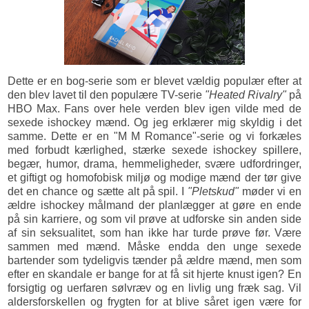
Dette er en bog-serie som er blevet vældig populær efter at
den blev lavet til den populære TV-serie
"Heated Rivalry"
på
HBO Max. Fans over hele verden blev igen vilde med de
sexede ishockey mænd. Og jeg erklærer mig skyldig i det
samme. Dette er en "M M Romance"-serie og vi forkæles
med forbudt kærlighed, stærke sexede ishockey spillere,
begær, humor, drama, hemmeligheder, svære udfordringer,
et giftigt og homofobisk miljø og modige mænd der tør give
det en chance og sætte alt på spil. I
"Pletskud"
møder vi en
ældre ishockey målmand der planlægger at gøre en ende
på sin karriere, og som vil prøve at udforske sin anden side
af sin seksualitet, som han ikke har turde prøve før. Være
sammen med mænd. Måske endda den unge sexede
bartender som tydeligvis tænder på ældre mænd, men som
efter en skandale er bange for at få sit hjerte knust igen? En
forsigtig og uerfaren sølvræv og en livlig ung fræk sag. Vil
aldersforskellen og frygten for at blive såret igen være for