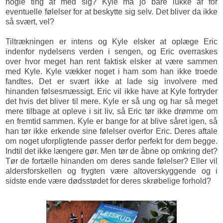
nogle ting af med sig? Kyle må jo bare lukke af for
eventuelle følelser for at beskytte sig selv. Det bliver da ikke
så svært, vel?
Tiltrækningen er intens og Kyle elsker at oplæge Eric
indenfor nydelsens verden i sengen, og Eric overraskes
over hvor meget han rent faktisk elsker at være sammen
med Kyle. Kyle vækker noget i ham som han ikke troede
fandtes. Det er svært ikke at lade sig involvere med
hinanden følsesmæssigt. Eric vil ikke have at Kyle fortryder
det hvis det bliver til mere. Kyle er så ung og har så meget
mere tilbage at opleve i sit liv, så Eric tør ikke drømme om
en fremtid sammen. Kyle er bange for at blive såret igen, så
han tør ikke erkende sine følelser overfor Eric. Deres aftale
om noget uforpligtende passer derfor perfekt for dem begge.
Indtil det ikke længere gør. Men tør de åbne op omkring det?
Tør de fortælle hinanden om deres sande følelser? Eller vil
aldersforskellen og frygten være altoverskyggende og i
sidste ende være dødsstødet for deres skrøbelige forhold?