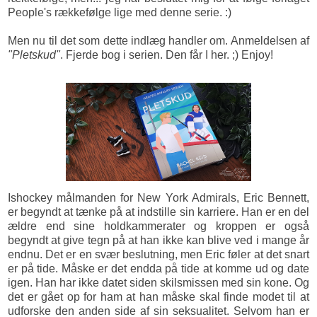
People's rækkefølge lige med denne serie. :)
Men nu til det som dette indlæg handler om. Anmeldelsen af
"Pletskud"
. Fjerde bog i serien. Den får I her. ;) Enjoy!
Ishockey målmanden for New York Admirals, Eric Bennett,
er begyndt at tænke på at indstille sin karriere. Han er en del
ældre end sine holdkammerater og kroppen er også
begyndt at give tegn på at han ikke kan blive ved i mange år
endnu. Det er en svær beslutning, men Eric føler at det snart
er på tide. Måske er det endda på tide at komme ud og date
igen. Han har ikke datet siden skilsmissen med sin kone. Og
det er gået op for ham at han måske skal finde modet til at
udforske den anden side af sin seksualitet. Selvom han er