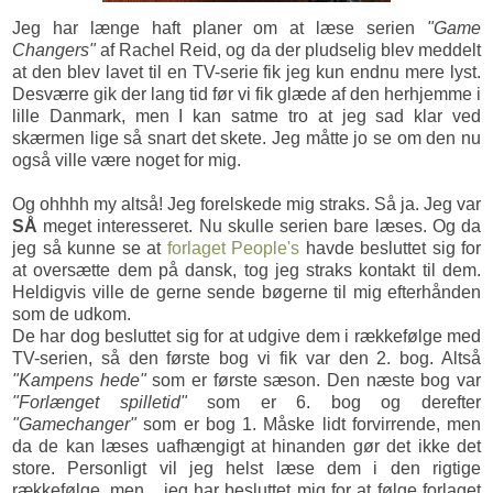
Jeg har længe haft planer om at læse serien
"Game
Changers"
af Rachel Reid, og da der pludselig blev meddelt
at den blev lavet til en TV-serie fik jeg kun endnu mere lyst.
Desværre gik der lang tid før vi fik glæde af den herhjemme i
lille Danmark, men I kan satme tro at jeg sad klar ved
skærmen lige så snart det skete. Jeg måtte jo se om den nu
også ville være noget for mig.
Og ohhhh my altså! Jeg forelskede mig straks. Så ja. Jeg var
SÅ
meget interesseret. Nu skulle serien bare læses. Og da
jeg så kunne se at
forlaget People's
havde besluttet sig for
at oversætte dem på dansk, tog jeg straks kontakt til dem.
Heldigvis ville de gerne sende bøgerne til mig efterhånden
som de udkom.
De har dog besluttet sig for at udgive dem i rækkefølge med
TV-serien, så den første bog vi fik var den 2. bog. Altså
"Kampens hede"
som er første sæson. Den næste bog var
"Forlænget spilletid"
som er 6. bog og derefter
"Gamechanger"
som er bog 1. Måske lidt forvirrende, men
da de kan læses uafhængigt at hinanden gør det ikke det
store. Personligt vil jeg helst læse dem i den rigtige
rækkefølge, men... jeg har besluttet mig for at følge forlaget