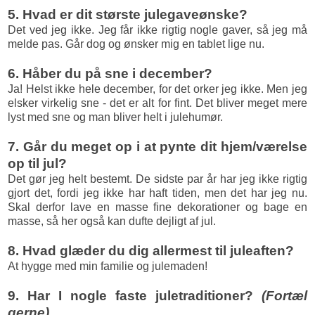
5. Hvad er dit største julegaveønske?
Det ved jeg ikke. Jeg får ikke rigtig nogle gaver, så jeg må
melde pas. Går dog og ønsker mig en tablet lige nu.
6. Håber du på sne i december?
Ja! Helst ikke hele december, for det orker jeg ikke. Men jeg
elsker virkelig sne - det er alt for fint. Det bliver meget mere
lyst med sne og man bliver helt i julehumør.
7. Går du meget op i at pynte dit hjem/værelse
op til jul?
Det gør jeg helt bestemt. De sidste par år har jeg ikke rigtig
gjort det, fordi jeg ikke har haft tiden, men det har jeg nu.
Skal derfor lave en masse fine dekorationer og bage en
masse, så her også kan dufte dejligt af jul.
8. Hvad glæder du dig allermest til juleaften?
At hygge med min familie og julemaden!
9. Har I nogle faste juletraditioner?
(Fortæl
gerne)