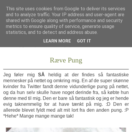
This site uses cookies from Google to deliver its services
and to analyze traffic. Your IP address and user-agent are
shared with Google along with performance and security
metrics to ensure quality of service, generate usage
statistics, and to detect and address abuse.
LEARN MORE
GOT IT
Ræve Pung
Jeg føler mig
SÅ
heldig at der findes så fantastiske
mennesker på nettet og omkring mig. En af de super skønne
kvinder fra Twitter fandt denne vidunderlige pung på nettet,
og da hun selv skulle have noget derinde fra, så købte hun
denne med til mig. Den er bare så fantastisk og jeg er hende
evig taknemmelig for at have tænkt på mig. :D Den er
allerede blevet fyldt med alt mit lort fra den anden pung. :P
*Hehe* Mange mange mange tak!