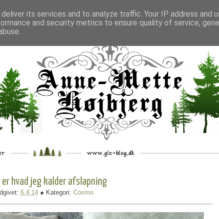
deliver its services and to analyze traffic. Your IP address and 
formance and security metrics to ensure quality of service, gen
___
_.
__
__
_
___
abuse.
 er hvad jeg kalder afslapning
dgivet:
6.4.14
● Kategori:
Cosmo