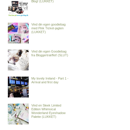
Blog! (LUKKET)
Vind din egen goodiebag
med Pink Ticket-jagten
(LUKKET)
Vind din egen Goodiebag
fra Bloggertræffet! (SLUT)
My lovely Ireland - Part 1 -
Arrival and first day
Vind en Sleek Limited
Edition Whimsical
Wonderland Eyeshadow
Palette (LUKKET)