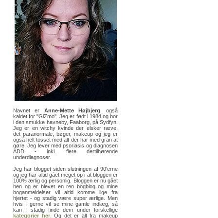
Navnet er
Anne-Mette Højbjerg
, også
kaldet for "GiZmo". Jeg er født i 1984 og bor
i den smukke havneby, Faaborg, på Sydfyn.
Jeg er en witchy kvinde der elsker ræve,
det paranormale, bøger, makeup og jeg er
også helt tosset med alt der har med gran at
gøre. Jeg lever med psoriasis og diagnosen
ADD - inkl. flere dertilhørende
underdiagnoser.
Jeg har blogget siden slutningen af 90'erne
og jeg har altid gået meget op i at bloggen er
100% ærlig og personlig. Bloggen er nu gået
hen og er blevet en ren bogblog og mine
boganmeldelser vil altid komme lige fra
hjertet - og stadig være super ærlige. Men
hvis I gerne vil se mine gamle indlæg, så
kan I stadig finde dem under forskellige
kategorier her
. Og det er alt fra makeup