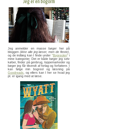
Jeg er en bogorm
Jeg anmelder en masse bøger her på
bloggen
(ikke alle jeg læser, men de fleste)
,
og de indlæg kan I finde under
"
Bogreolen
"
i
mine kategorier. Det er både bøger jeg selv
køber, finder på genbrug, loppemarkeder og
bøger jeg får tilsendt af forlag og forfattere. I
kan følge min bogreol og læsning på
Goodreads
, og ellers kan I her se hvad jeg
pt. er igang med at læse.