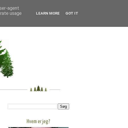
user-agent
erate usage
LEARN MORE
GOT IT
Hvem er jeg?