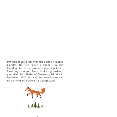
Min personlige profil hvor jeg deler en masse
blandet. Så her finder I billeder fra min
hverdag, lidt af de skønne bøger jeg læser,
hvad jeg shopper hjem, looks og makeup
produkter, lidt billeder af Cosmo og lidt af min
kreativitet. Altså alt hvad jeg interesserer mig
for og hvad jeg oplever på dagligt basis.