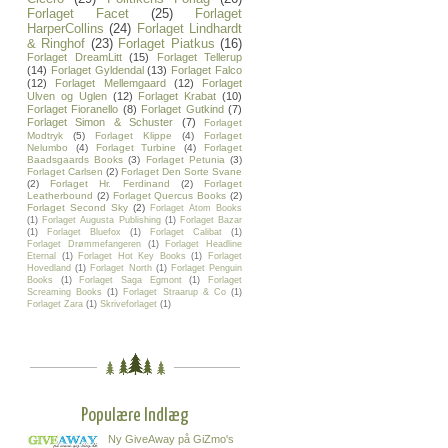
Forlaget Facet
(25)
Forlaget
HarperCollins
(24)
Forlaget Lindhardt
& Ringhof
(23)
Forlaget Piatkus
(16)
Forlaget DreamLitt
(15)
Forlaget Tellerup
(14)
Forlaget Gyldendal
(13)
Forlaget Falco
(12)
Forlaget Mellemgaard
(12)
Forlaget
Ulven og Uglen
(12)
Forlaget Krabat
(10)
Forlaget Fioranello
(8)
Forlaget Gutkind
(7)
Forlaget Simon & Schuster
(7)
Forlaget
Modtryk
(5)
Forlaget Klippe
(4)
Forlaget
Nelumbo
(4)
Forlaget Turbine
(4)
Forlaget
Baadsgaards Books
(3)
Forlaget Petunia
(3)
Forlaget Carlsen
(2)
Forlaget Den Sorte Svane
(2)
Forlaget Hr. Ferdinand
(2)
Forlaget
Leatherbound
(2)
Forlaget Quercus Books
(2)
Forlaget Second Sky
(2)
Forlaget Atom Books
(1)
Forlaget Augusta Publishing
(1)
Forlaget Bazar
(1)
Forlaget Bluefox
(1)
Forlaget Calibat
(1)
Forlaget Drømmefangeren
(1)
Forlaget Headline
Eternal
(1)
Forlaget Hot Key Books
(1)
Forlaget
Hovedland
(1)
Forlaget North
(1)
Forlaget Penguin
Books
(1)
Forlaget Saga Egmont
(1)
Forlaget
Screaming Books
(1)
Forlaget Straarup & Co
(1)
Forlaget Zara
(1)
Skriveforlaget
(1)
Populære Indlæg
Ny GiveAway på GiZmo's