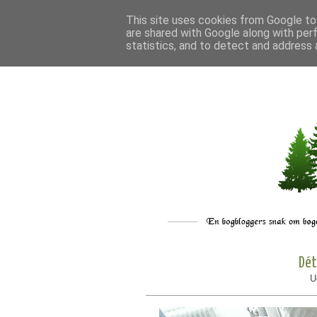
This site uses cookies from Google to 
are shared with Google along with per
statistics, and to detect and address 
Dét
U