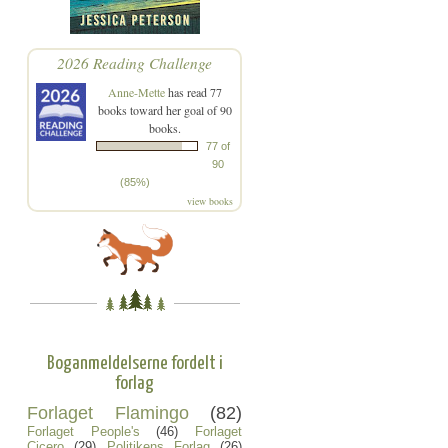
2026 Reading Challenge
Anne-Mette
has read 77
books toward her goal of 90
books.
77 of
90
(85%)
view books
Boganmeldelserne fordelt i
forlag
Forlaget Flamingo
(82)
Forlaget People's
(46)
Forlaget
Cicero
(29)
Politikens Forlag
(26)