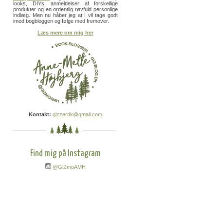
looks, DIYs, anmeldelser af forskellige
produkter og en ordentlig røvfuld personlige
indlæg. Men nu håber jeg at I vil tage godt
imod bogbloggen og følge med fremover.
Læs mere om mig her
Kontakt:
gizzerdk@gmail.com
Find mig på Instagram
@GiZmoAMH