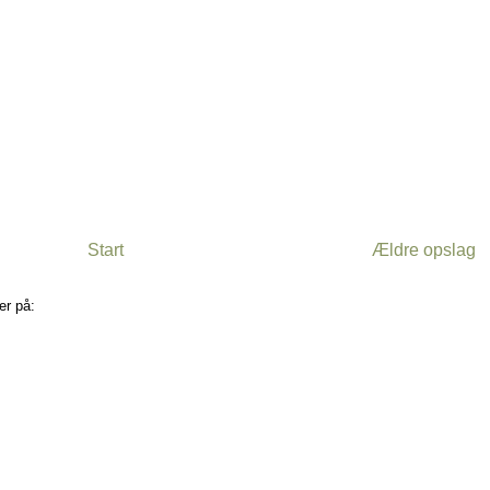
Start
Ældre opslag
er på:
Kommentarer til indlægget (Atom)