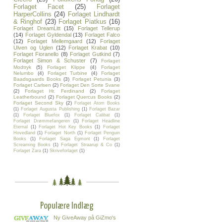
Forlaget Facet
(25)
Forlaget
HarperCollins
(24)
Forlaget Lindhardt
& Ringhof
(23)
Forlaget Piatkus
(16)
Forlaget DreamLitt
(15)
Forlaget Tellerup
(14)
Forlaget Gyldendal
(13)
Forlaget Falco
(12)
Forlaget Mellemgaard
(12)
Forlaget
Ulven og Uglen
(12)
Forlaget Krabat
(10)
Forlaget Fioranello
(8)
Forlaget Gutkind
(7)
Forlaget Simon & Schuster
(7)
Forlaget
Modtryk
(5)
Forlaget Klippe
(4)
Forlaget
Nelumbo
(4)
Forlaget Turbine
(4)
Forlaget
Baadsgaards Books
(3)
Forlaget Petunia
(3)
Forlaget Carlsen
(2)
Forlaget Den Sorte Svane
(2)
Forlaget Hr. Ferdinand
(2)
Forlaget
Leatherbound
(2)
Forlaget Quercus Books
(2)
Forlaget Second Sky
(2)
Forlaget Atom Books
(1)
Forlaget Augusta Publishing
(1)
Forlaget Bazar
(1)
Forlaget Bluefox
(1)
Forlaget Calibat
(1)
Forlaget Drømmefangeren
(1)
Forlaget Headline
Eternal
(1)
Forlaget Hot Key Books
(1)
Forlaget
Hovedland
(1)
Forlaget North
(1)
Forlaget Penguin
Books
(1)
Forlaget Saga Egmont
(1)
Forlaget
Screaming Books
(1)
Forlaget Straarup & Co
(1)
Forlaget Zara
(1)
Skriveforlaget
(1)
Populære Indlæg
Ny GiveAway på GiZmo's