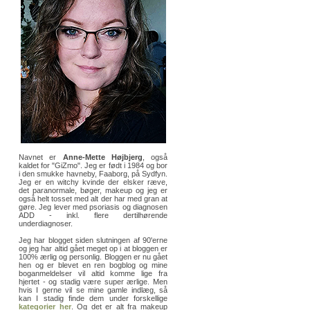
Navnet er
Anne-Mette Højbjerg
, også
kaldet for "GiZmo". Jeg er født i 1984 og bor
i den smukke havneby, Faaborg, på Sydfyn.
Jeg er en witchy kvinde der elsker ræve,
det paranormale, bøger, makeup og jeg er
også helt tosset med alt der har med gran at
gøre. Jeg lever med psoriasis og diagnosen
ADD - inkl. flere dertilhørende
underdiagnoser.
Jeg har blogget siden slutningen af 90'erne
og jeg har altid gået meget op i at bloggen er
100% ærlig og personlig. Bloggen er nu gået
hen og er blevet en ren bogblog og mine
boganmeldelser vil altid komme lige fra
hjertet - og stadig være super ærlige. Men
hvis I gerne vil se mine gamle indlæg, så
kan I stadig finde dem under forskellige
kategorier her
. Og det er alt fra makeup