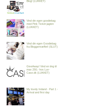
Blog! (LUKKET)
Vind din egen goodiebag
med Pink Ticket-jagten
(LUKKET)
Vind din egen Goodiebag
fra Bloggertræffet! (SLUT)
GiveAway! Vind en ting til
max 250,- hos Lux-
Case.dk (LUKKET)
My lovely Ireland - Part 1 -
Arrival and first day