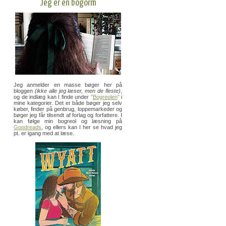
Jeg er en bogorm
Jeg anmelder en masse bøger her på
bloggen
(ikke alle jeg læser, men de fleste)
,
og de indlæg kan I finde under
"
Bogreolen
"
i
mine kategorier. Det er både bøger jeg selv
køber, finder på genbrug, loppemarkeder og
bøger jeg får tilsendt af forlag og forfattere. I
kan følge min bogreol og læsning på
Goodreads
, og ellers kan I her se hvad jeg
pt. er igang med at læse.