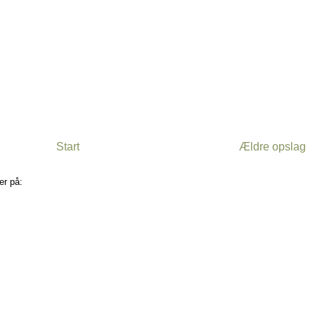
Start
Ældre opslag
er på:
Kommentarer til indlægget (Atom)