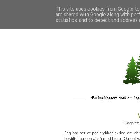
This site uses cookies from Google to 
are shared with Google along with per
statistics, and to detect and address 
N
Udgivet
Jeg har set et par stykker skrive om den
bestilte jeg den altså med hjem. Og det 