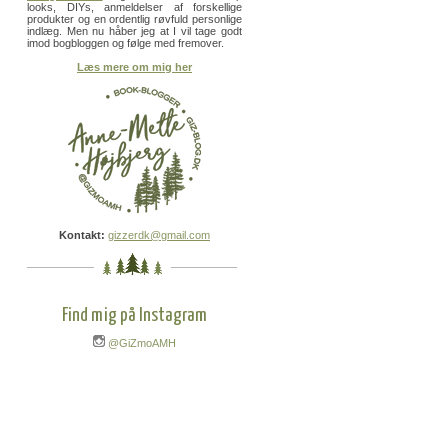
looks, DIYs, anmeldelser af forskellige
produkter og en ordentlig røvfuld personlige
indlæg. Men nu håber jeg at I vil tage godt
imod bogbloggen og følge med fremover.
Læs mere om mig her
Kontakt:
gizzerdk@gmail.com
Find mig på Instagram
@GiZmoAMH