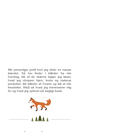
Min personlige profil hvor jeg deler en masse
blandet. Så her finder I billeder fra min
hverdag, lidt af de skønne bøger jeg læser,
hvad jeg shopper hjem, looks og makeup
produkter, lidt billeder af Cosmo og lidt af min
kreativitet. Altså alt hvad jeg interesserer mig
for og hvad jeg oplever på dagligt basis.