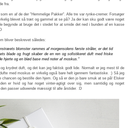
e fra.
 som en af de der "Hemmelige Pakker". Alle tre var rynke-cremer. Forsøger
virkelig blevet så træt og gammel at se på? Ja der kan sku godt være noget
 begynde at bruge det i stedet for at smide det ned i bunden af en kasse
:D
om bliver beskrevet således:
nstræets blomster rammes af morgensolens første stråler, er det tid
 blade og frugt skaber de en ren og sofistikeret duft med friske
de hjerte og en blød base med noter af moskus."
 krydret duft, og det kan jeg faktisk godt lide. Normalt er jeg mest til de
dufte med moskus er virkelig også bare helt igennem fantastiske. :) Så jeg
age chancen og bestille den hjem. Og så er den jo bare smuk at se på! Elsker
 den er hvid og har noget vinter-agtigt over sig, men samtidig og noget
 den passer udseende mæssigt til alle årstider. :D