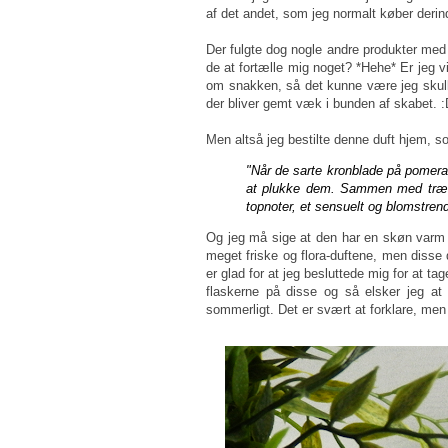
af det andet, som jeg normalt køber derind
Der fulgte dog nogle andre produkter med
de at fortælle mig noget? *Hehe* Er jeg 
om snakken, så det kunne være jeg skulle
der bliver gemt væk i bunden af skabet. 
Men altså jeg bestilte denne duft hjem, s
"Når de sarte kronblade på pomera
at plukke dem. Sammen med træets
topnoter, et sensuelt og blomstren
Og jeg må sige at den har en skøn varm og
meget friske og flora-duftene, men disse 
er glad for at jeg besluttede mig for at t
flaskerne på disse og så elsker jeg at
sommerligt. Det er svært at forklare, men