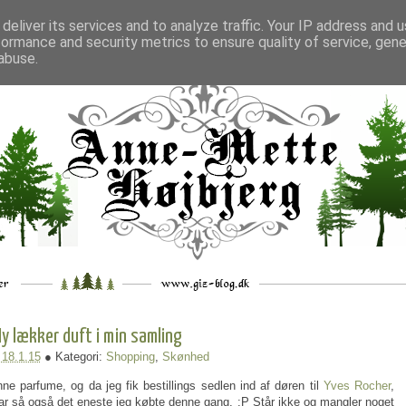
deliver its services and to analyze traffic. Your IP address and 
formance and security metrics to ensure quality of service, gen
___
_.
__
__
_
___
abuse.
y lækker duft i min samling
:
18.1.15
● Kategori:
Shopping
,
Skønhed
ne parfume, og da jeg fik bestillings sedlen ind af døren til
Yves Rocher
,
var så også det eneste jeg købte denne gang. :P Står ikke og mangler noget