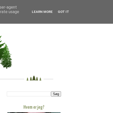
user-agent
erate usage
LEARN MORE
GOT IT
Hvem er jeg?