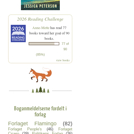
2026 Reading Challenge
Anne-Mette
has read 77
books toward her goal of 90
books.
77 of
90
(85%)
view books
Boganmeldelserne fordelt i
forlag
Forlaget Flamingo
(82)
Forlaget People's
(46)
Forlaget
Cicero
(29)
Politikens Forlag
(26)