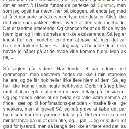
det er nemt. /: Havde fundet de perfekte på
Spartoo
, men
som jeg også har nævnt her på bloggen, så endte jeg med
at få et par sorte sneakers med lyserøde detaljer. Altså ikke
de hvide som pakken ellers lovede at den ville indeholde.
Det er fandme irriterende! Og chancen for at de får de hvide
hjem igen og i min størrelse er ikke eksisterende. Så jeg er
knust. For den model er en drøm at have på, men det var
bare den forkerte farve. Har dog valgt at beholde dem, men
havde jo håbet på at de hvide ville komme hjem. Men ak
nej...
Så jagten går videre. Har fundet et par udover mit
drømmepar, men desværre findes de ikke i min størrelse
hellere, og de får nok heller ikke flere hjem af dem. Så jeg
har ikke kunne finde nogle helt hvide. Derfor må jeg blive
nødt til at acceptere at der er en farvet detalje på. Desværre.
Og jeg troede ellers at de hvide sko ville være nemme at
finde. Især op til konfirmations-perioden - måske ikke lige
sneakers, men alligevel! Så jeg må prøve at købe det par
hjem som har den lyserøde detalje på. Det er den sko med
mindst farve på ud af dem alle, og.... jah... Jeg er jo ikke ret
glad for lyserød, men så længe det ikke er mere end det, så