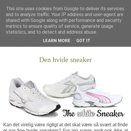
This site uses cookies from Google to deliver its services
and to analyze traffic. Your IP address and user-agent are
shared with Google along with performance and security
metrics to ensure quality of service, generate usage
statistics, and to detect and address abuse.
LEARN MORE
GOT IT
Den hvide sneaker
Kan det virelig være rigtigt at det skal være så svært at finde
et par fine hvide sneakers? For jeg synes godt nok ikke at