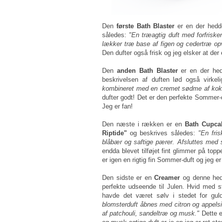
Den
første Bath Blaster
er en der hed
således:
"En træagtig duft med forfrisken
lækker træ base af figen og cedertræ opv
Den dufter også frisk og jeg elsker at der
Den
anden Bath Blaster
er en der he
beskrivelsen af duften lød også virkel
kombineret med en cremet sødme af koko
dufter godt! Det er den perfekte Sommer-
Jeg er fan!
Den næste i rækken er en
Bath Cupca
Riptide"
og beskrives således:
"En fri
blåbær og saftige pærer. Afsluttes med 
endda blevet tilføjet fint glimmer på toppe
er igen en rigtig fin Sommer-duft og jeg e
Den sidste er en
Creamer
og denne he
perfekte udseende til Julen. Hvid med st
havde det været sølv i stedet for gu
blomsterduft åbnes med citron og appelsi
af patchouli, sandeltræ og musk."
Dette e