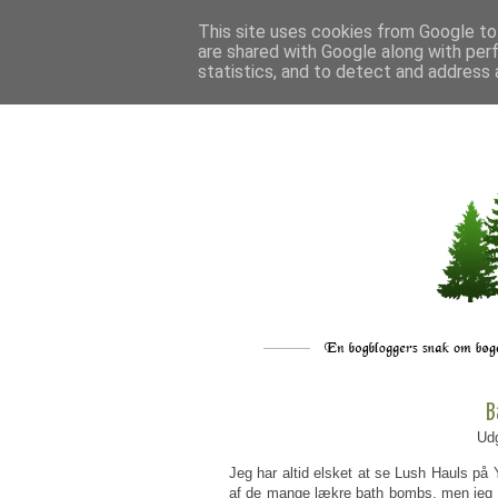
This site uses cookies from Google to 
are shared with Google along with per
statistics, and to detect and address 
B
Udg
Jeg har altid elsket at se Lush Hauls på
af de mange lækre bath bombs, men jeg har