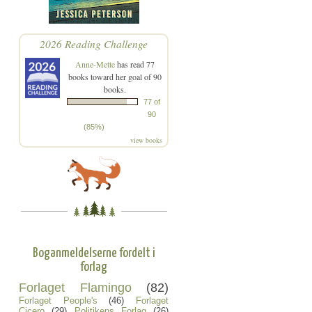
2026 Reading Challenge
Anne-Mette
has read 77
books toward her goal of 90
books.
77 of
90
(85%)
view books
Boganmeldelserne fordelt i
forlag
Forlaget Flamingo
(82)
Forlaget People's
(46)
Forlaget
Cicero
(29)
Politikens Forlag
(26)