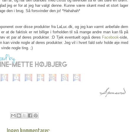
or fan af, og når den blandes med citrus og lavendel så er det bare en drøm.
lad jeg er for at jeg har valgt denne. Kunne være skønt med et stort lager
age den i brug. Så forsvinder den jo! *Hahahah*
poneret over disse produkter fra LaLuc.dk, og jeg kan varmt anbefale dem
 er at de faktisk er ret billige i forholden til så mange andre man kan få på
røv et par af deres produkter. :D Tjek eventuelt også deres
Facebook
-side,
 kan vinde nogle af deres produkter. Jeg vil i hvert fald selv holde øje med
 vinde nogle ting. ;)
Ingen kommentarer: