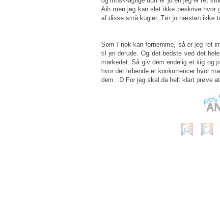
og musk-agtige duft er jo en jeg er ret st
Aih men jeg kan slet ikke beskrive hvor g
af disse små kugler. Tør jo næsten ikke t
Som I nok kan fornemme, så er jeg ret im
til jer derude. Og det bedste ved det hele
markedet. Så giv dem endelig et kig og p
hvor der løbende er konkurrencer hvor man
dem. :D For jeg skal da helt klart prøve at