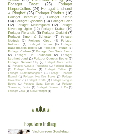
Forlaget Facet
(25)
Forlaget
HarperCollins
(24)
Forlaget Lindhardt
& Ringhof
(23)
Forlaget Piatkus
(16)
Forlaget DreamLitt
(15)
Forlaget Tellerup
(14)
Forlaget Gyldendal
(13)
Forlaget Falco
(12)
Forlaget Mellemgaard
(12)
Forlaget
Ulven og Uglen
(12)
Forlaget Krabat
(10)
Forlaget Fioranello
(8)
Forlaget Gutkind
(7)
Forlaget Simon & Schuster
(7)
Forlaget
Modtryk
(5)
Forlaget Klippe
(4)
Forlaget
Nelumbo
(4)
Forlaget Turbine
(4)
Forlaget
Baadsgaards Books
(3)
Forlaget Petunia
(3)
Forlaget Carlsen
(2)
Forlaget Den Sorte Svane
(2)
Forlaget Hr. Ferdinand
(2)
Forlaget
Leatherbound
(2)
Forlaget Quercus Books
(2)
Forlaget Second Sky
(2)
Forlaget Atom Books
(1)
Forlaget Augusta Publishing
(1)
Forlaget Bazar
(1)
Forlaget Bluefox
(1)
Forlaget Calibat
(1)
Forlaget Drømmefangeren
(1)
Forlaget Headline
Eternal
(1)
Forlaget Hot Key Books
(1)
Forlaget
Hovedland
(1)
Forlaget North
(1)
Forlaget Penguin
Books
(1)
Forlaget Saga Egmont
(1)
Forlaget
Screaming Books
(1)
Forlaget Straarup & Co
(1)
Forlaget Zara
(1)
Skriveforlaget
(1)
Populære Indlæg
Vind din egen Goodiebag