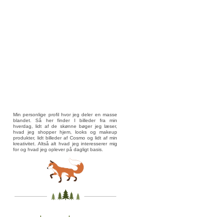
Min personlige profil hvor jeg deler en masse
blandet. Så her finder I billeder fra min
hverdag, lidt af de skønne bøger jeg læser,
hvad jeg shopper hjem, looks og makeup
produkter, lidt billeder af Cosmo og lidt af min
kreativitet. Altså alt hvad jeg interesserer mig
for og hvad jeg oplever på dagligt basis.