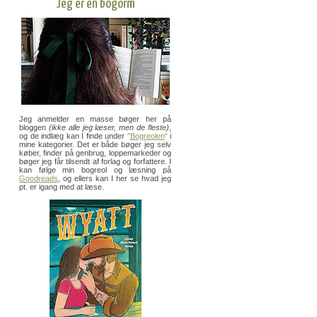
Jeg er en bogorm
Jeg anmelder en masse bøger her på
bloggen
(ikke alle jeg læser, men de fleste)
,
og de indlæg kan I finde under
"
Bogreolen
"
i
mine kategorier. Det er både bøger jeg selv
køber, finder på genbrug, loppemarkeder og
bøger jeg får tilsendt af forlag og forfattere. I
kan følge min bogreol og læsning på
Goodreads
, og ellers kan I her se hvad jeg
pt. er igang med at læse.