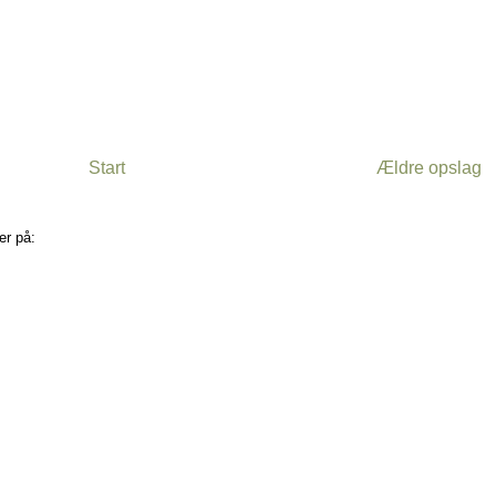
Start
Ældre opslag
er på:
Kommentarer til indlægget (Atom)