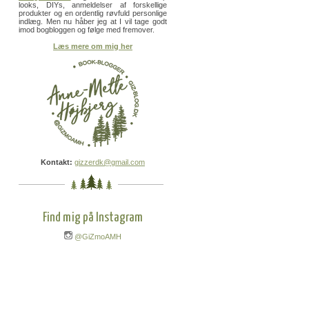
looks, DIYs, anmeldelser af forskellige
produkter og en ordentlig røvfuld personlige
indlæg. Men nu håber jeg at I vil tage godt
imod bogbloggen og følge med fremover.
Læs mere om mig her
Kontakt:
gizzerdk@gmail.com
Find mig på Instagram
@GiZmoAMH