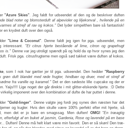
der
"Azure Skies"
. Jeg faldt for udseendet af den og de beskriver duften
de blad noter og blomsterduft af alpevioler og liljekonval , hvilende på en
armes af strejf af rav og kokos."
Det lyder simpelthen bare så fantastisk!
 er en krydret duft over den også.
dder
"Lime & Coconut"
. Denne faldt jeg igen for pga. udseendet, men
ig interessant.
"Et citrus hjerte bestående af lime, citron og grapefrugt
s is."
Denne var jeg utroligt spændt på og hold da op hvor synes jeg den
duft. Frisk pga. citrusfrugterne men også sød takket være duften af kokos.
ke
, som I nok har gætter jer til pga. udseendet. Den hedder
"Raspberry
sk grøn duft blandet med røde frugter, hindbær og druer, med et strejf af
sødme fra vanille og karamel."
Det er den sødeste lille cupcake og der er
n. Yaijs!!!! Lige noget der går direkte i mit glitter-elskende hjerte. :D Dette
r virkelig imponeret over den kombination af dufte de har puttet i denne.
dder
"Gold-linger"
. Denne valgte jeg fordi jeg synes den næsten har det
jerner og kugler. Hvis den skulle være 100% perfekt efter mit hjerte, så
ld, men det er jo bare en smagssag. Men duften!
OMG!
"En træagtig
n, efterfulgt af en buket af jasmin, Gardenia, Rose og lavendel på en base
r... Duften! Denne må helt klart være min favorit. Den er så skøn! Den træ-