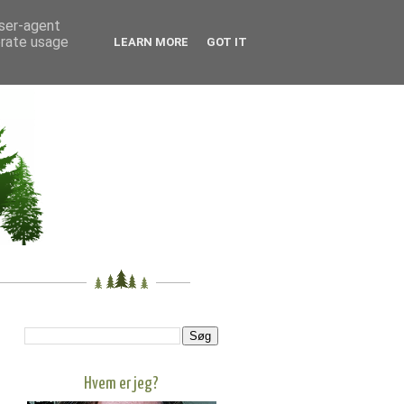
user-agent
erate usage
LEARN MORE
GOT IT
Hvem er jeg?