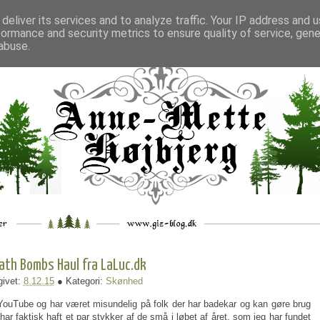
deliver its services and to analyze traffic. Your IP address and 
formance and security metrics to ensure quality of service, gen
___
_.
__
__
_
___
abuse.
ath Bombs Haul fra LaLuc.dk
ivet:
8.12.15
● Kategori:
Skønhed
 YouTube og har været misundelig på folk der har badekar og kan gøre brug
 faktisk haft et par stykker af de små i løbet af året, som jeg har fundet