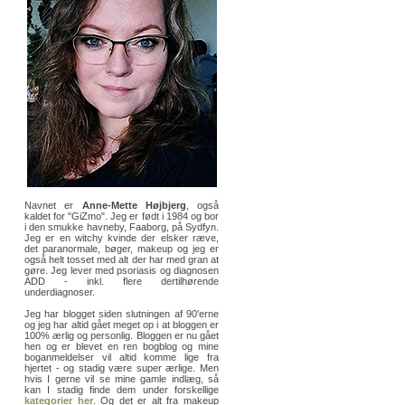
Navnet er
Anne-Mette Højbjerg
, også
kaldet for "GiZmo". Jeg er født i 1984 og bor
i den smukke havneby, Faaborg, på Sydfyn.
Jeg er en witchy kvinde der elsker ræve,
det paranormale, bøger, makeup og jeg er
også helt tosset med alt der har med gran at
gøre. Jeg lever med psoriasis og diagnosen
ADD - inkl. flere dertilhørende
underdiagnoser.
Jeg har blogget siden slutningen af 90'erne
og jeg har altid gået meget op i at bloggen er
100% ærlig og personlig. Bloggen er nu gået
hen og er blevet en ren bogblog og mine
boganmeldelser vil altid komme lige fra
hjertet - og stadig være super ærlige. Men
hvis I gerne vil se mine gamle indlæg, så
kan I stadig finde dem under forskellige
kategorier her
. Og det er alt fra makeup