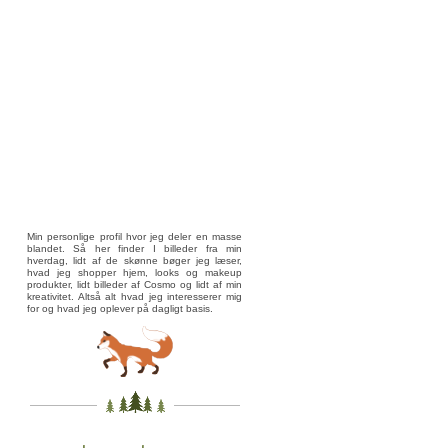
Min personlige profil hvor jeg deler en masse
blandet. Så her finder I billeder fra min
hverdag, lidt af de skønne bøger jeg læser,
hvad jeg shopper hjem, looks og makeup
produkter, lidt billeder af Cosmo og lidt af min
kreativitet. Altså alt hvad jeg interesserer mig
for og hvad jeg oplever på dagligt basis.