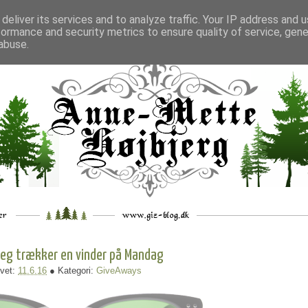
deliver its services and to analyze traffic. Your IP address and 
formance and security metrics to ensure quality of service, gen
___
_.
__
__
_
___
abuse.
jeg trækker en vinder på Mandag
vet:
11.6.16
● Kategori:
GiveAways