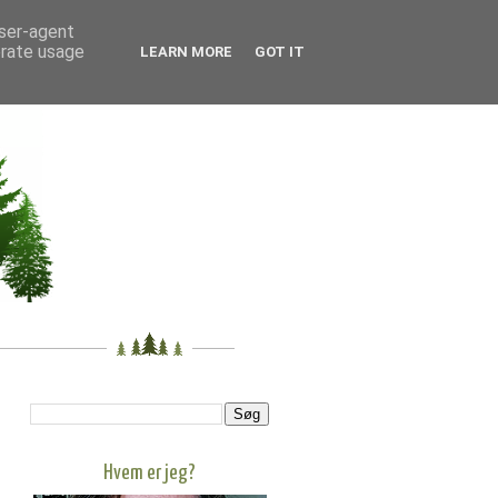
user-agent
erate usage
LEARN MORE
GOT IT
Hvem er jeg?