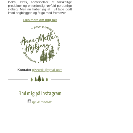
looks, DIYs, anmeldelser af forskellige
produkter og en ordentlig røvfuld personlige
indlæg. Men nu håber jeg at I vil tage godt
imod bogbloggen og følge med fremover.
Læs mere om mig her
Kontakt:
gizzerdk@gmail.com
Find mig på Instagram
@GiZmoAMH