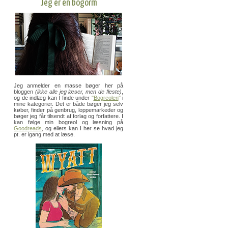
Jeg er en bogorm
Jeg anmelder en masse bøger her på
bloggen
(ikke alle jeg læser, men de fleste)
,
og de indlæg kan I finde under
"
Bogreolen
"
i
mine kategorier. Det er både bøger jeg selv
køber, finder på genbrug, loppemarkeder og
bøger jeg får tilsendt af forlag og forfattere. I
kan følge min bogreol og læsning på
Goodreads
, og ellers kan I her se hvad jeg
pt. er igang med at læse.