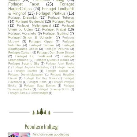
Forlaget Facet
(25)
Forlaget
HarperCollins
(24)
Forlaget Lindhardt
& Ringhof
(23)
Forlaget Piatkus
(16)
Forlaget DreamLitt
(15)
Forlaget Tellerup
(14)
Forlaget Gyldendal
(13)
Forlaget Falco
(12)
Forlaget Mellemgaard
(12)
Forlaget
Ulven og Uglen
(12)
Forlaget Krabat
(10)
Forlaget Fioranello
(8)
Forlaget Gutkind
(7)
Forlaget Simon & Schuster
(7)
Forlaget
Modtryk
(5)
Forlaget Klippe
(4)
Forlaget
Nelumbo
(4)
Forlaget Turbine
(4)
Forlaget
Baadsgaards Books
(3)
Forlaget Petunia
(3)
Forlaget Carlsen
(2)
Forlaget Den Sorte Svane
(2)
Forlaget Hr. Ferdinand
(2)
Forlaget
Leatherbound
(2)
Forlaget Quercus Books
(2)
Forlaget Second Sky
(2)
Forlaget Atom Books
(1)
Forlaget Augusta Publishing
(1)
Forlaget Bazar
(1)
Forlaget Bluefox
(1)
Forlaget Calibat
(1)
Forlaget Drømmefangeren
(1)
Forlaget Headline
Eternal
(1)
Forlaget Hot Key Books
(1)
Forlaget
Hovedland
(1)
Forlaget North
(1)
Forlaget Penguin
Books
(1)
Forlaget Saga Egmont
(1)
Forlaget
Screaming Books
(1)
Forlaget Straarup & Co
(1)
Forlaget Zara
(1)
Skriveforlaget
(1)
Populære Indlæg
Vind din egen goodiebag