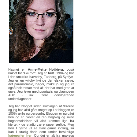
Navnet er
Anne-Mette Højbjerg
, også
kaldet for "GiZmo". Jeg er født i 1984 og bor
i den smukke havneby, Faaborg, på Sydfyn.
Jeg er en witchy kvinde der elsker ræve,
det paranormale, bøger, makeup og jeg er
også helt tosset med alt der har med gran at
gøre. Jeg lever med psoriasis og diagnosen
ADD - inkl. flere dertilhørende
underdiagnoser.
Jeg har blogget siden slutningen af 90'erne
og jeg har altid gået meget op i at bloggen er
100% ærlig og personlig. Bloggen er nu gået
hen og er blevet en ren bogblog og mine
boganmeldelser vil altid komme lige fra
hjertet - og stadig være super ærlige. Men
hvis I gerne vil se mine gamle indlæg, så
kan I stadig finde dem under forskellige
kategorier her
. Og det er alt fra makeup