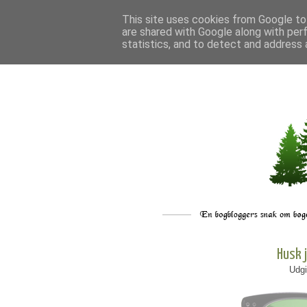
This site uses cookies from Google to 
are shared with Google along with per
statistics, and to detect and address 
Husk 
Udgi