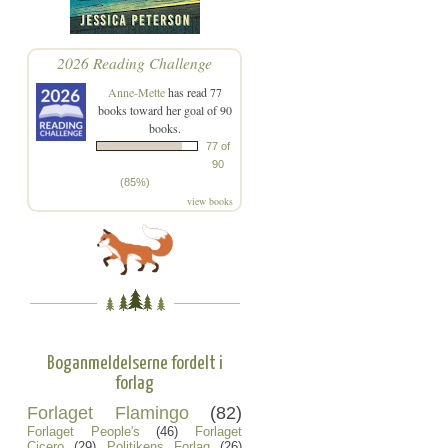
2026 Reading Challenge
Anne-Mette
has read 77
books toward her goal of 90
books.
77 of
90
(85%)
view books
Boganmeldelserne fordelt i
forlag
Forlaget Flamingo
(82)
Forlaget People's
(46)
Forlaget
Cicero
(29)
Politikens Forlag
(26)