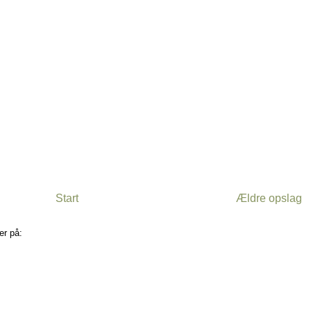
Start
Ældre opslag
er på:
Kommentarer til indlægget (Atom)