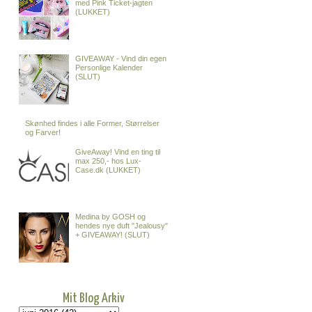
med Pink Ticket-jagten
(LUKKET)
GIVEAWAY - Vind din egen
Personlige Kalender
(SLUT)
Skønhed findes i alle Former, Størrelser
og Farver!
GiveAway! Vind en ting til
max 250,- hos Lux-
Case.dk (LUKKET)
Medina by GOSH og
hendes nye duft "Jealousy"
+ GIVEAWAY! (SLUT)
Mit Blog Arkiv