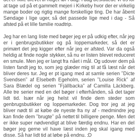
at tage ud på et gammelt mejeri i Kirkeby hvor der er virkelig
mange boder og rigtig mange forskellige ting. De har åbent
Søndage i lige uger, så det passede lige med i dag - Så
afsted på et lille familie roadtrip.
Jeg har en lang liste med bøger jeg er på udkig efter, når jeg
er i genbrugsbutikker og på loppemarkeder, så det er
primært det jeg kigger efter når jeg er afsted. Var da også
heldig at finde nogle stykker, så nu er listen blevet reduceret
en smule. Men jeg er langt fra nået i mål. Og udover dem på
listen fandt jeg to, som jeg glæder mig til at få læst når det
bliver deres tur. Jeg er pt igang med at samle serien "Dicte
Svendsen" af Elsebeth Egeholm, serien "Louise Rick" af
Sara Blædel og serien "Fjällbacka" af Camilla Läckberg.
Alle tre serier med en del bøger i efterhånden, så det tager
lidt tid. Især når jeg helst vil finde dem steder som
genbrugsbutikker og loppemarkeder. Dog tror jeg at jeg
bliver nødt til at købe de nyeste fra ny af - medmindre jeg
kan finde dem "brugte" på nettet til billigere penge. Men det
er ikke super nødvendigt at blive færdig endnu. Har en del
bøger jeg gerne vil have læst inden jeg skal igang med
disse. Så har lidt tid at løbe på endnu. :D