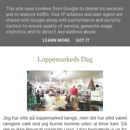
This site uses cookies from Google to deliver its services
and to analyze traffic. Your IP address and user-agent are
shared with Google along with performance and security
metrics to ensure quality of service, generate usage
statistics, and to detect and address abuse.
LEARN MORE
GOT IT
Loppemarkeds Dag
Jeg har ville på loppemarked længe, men det har altid været
længere væk end jeg kunne komme uden at blive kørt. Så
det er ikke blevet til noget før i dag. I dag besluttede vi os for