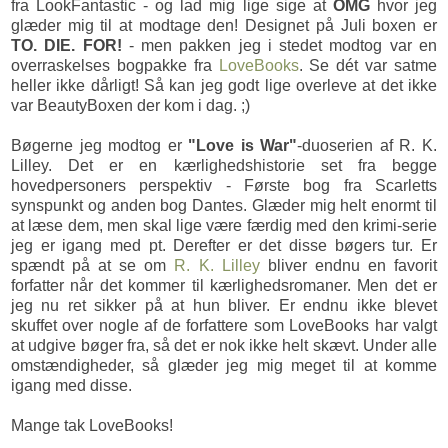
fra LookFantastic - og lad mig lige sige at
OMG
hvor jeg
glæder mig til at modtage den! Designet på Juli boxen er
TO. DIE. FOR!
- men pakken jeg i stedet modtog var en
overraskelses bogpakke fra
LoveBooks
. Se dét var satme
heller ikke dårligt! Så kan jeg godt lige overleve at det ikke
var BeautyBoxen der kom i dag. ;)
Bøgerne jeg modtog er
"Love is War"
-duoserien af R. K.
Lilley. Det er en kærlighedshistorie set fra begge
hovedpersoners perspektiv - Første bog fra Scarletts
synspunkt og anden bog Dantes. Glæder mig helt enormt til
at læse dem, men skal lige være færdig med den krimi-serie
jeg er igang med pt. Derefter er det disse bøgers tur. Er
spændt på at se om
R. K. Lilley
bliver endnu en favorit
forfatter når det kommer til kærlighedsromaner. Men det er
jeg nu ret sikker på at hun bliver. Er endnu ikke blevet
skuffet over nogle af de forfattere som LoveBooks har valgt
at udgive bøger fra, så det er nok ikke helt skævt. Under alle
omstændigheder, så glæder jeg mig meget til at komme
igang med disse.
Mange tak LoveBooks!