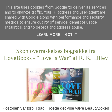
This site uses cookies from Google to deliver its services
and to analyze traffic. Your IP address and user-agent are
shared with Google along with performance and security
metrics to ensure quality of service, generate usage
statistics, and to detect and address abuse.
LEARN MORE
GOT IT
Skøn overraskelses bogpakke fra
LoveBooks - "Love is War" af R. K. Lilley
Postbilen var forbi i dag. Troede det ville være BeautyBoxen