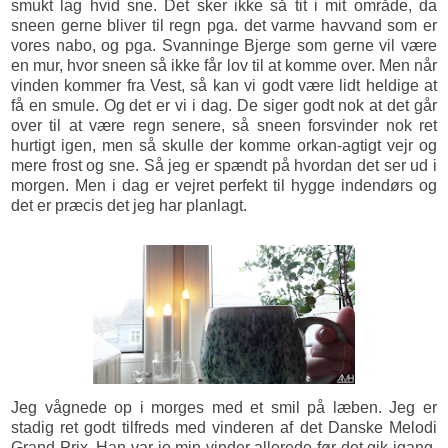
smukt lag hvid sne. Det sker ikke så tit i mit område, da
sneen gerne bliver til regn pga. det varme havvand som er
vores nabo, og pga. Svanninge Bjerge som gerne vil være
en mur, hvor sneen så ikke får lov til at komme over. Men når
vinden kommer fra Vest, så kan vi godt være lidt heldige at
få en smule. Og det er vi i dag. De siger godt nok at det går
over til at være regn senere, så sneen forsvinder nok ret
hurtigt igen, men så skulle der komme orkan-agtigt vejr og
mere frost og sne. Så jeg er spændt på hvordan det ser ud i
morgen. Men i dag er vejret perfekt til hygge indendørs og
det er præcis det jeg har planlagt.
Jeg vågnede op i morges med et smil på læben. Jeg er
stadig ret godt tilfreds med vinderen af det Danske Melodi
Grand Prix. Han var jo min vinder allerede før det gik igang.