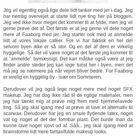
Jeg vil egentlig også lige dele lidt tanker med jer i dag. Jeg
har nemlig overvejet at starte lidt nye ting her på bloggen.
Jeg ved ikke hvor meget det kommer til at fylde, men jeg vil
gerne prøve det af. Det første er at jeg gerne vil dele noget
mere af Faaborg med jer. Jeg starter nok med at anmelde
lidt af vores lokale caféer. For vi har faktisk en hel del
selvom byen ikke er så stor. Og en del af dem er virkelig
hyggelige. Så det vil være noget af det første jeg kommer til
at "anmelde" bymæssigt. Det kan måske også være at jeg
finder andre steder jeg kan lege turist her i byen, men det
må jeg se nærmere på når vejret bliver bedre. For Faaborg
er virelig en hyggelig by - især om Sommeren.
Derudover vil jeg også lege noget mere med noget SFX
makeup. Jeg har dog ikke råd til de rigtige materialer, men
jeg har tænkt mig at prøve mig frem med hjemmelavede
ting. Så jeg skal igang med at prøve at lave et alternativ til
scarwax. Derudover har jeg en smule flydende latex, noget
vat og noget af det der formbar plast. Det burde man da
kunne lave noget sjovt ud af. Såå... jeg skal igang med at
brainstorme lidt mere fantasifulde makeup looks.