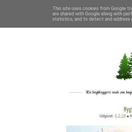
This site uses cookies from Google to 
are shared with Google along with per
statistics, and to detect and address 
Hyg
Udgivet:
6.2.18
● 