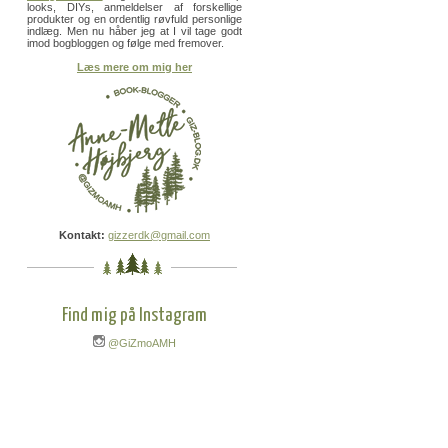
looks, DIYs, anmeldelser af forskellige
produkter og en ordentlig røvfuld personlige
indlæg. Men nu håber jeg at I vil tage godt
imod bogbloggen og følge med fremover.
Læs mere om mig her
Kontakt:
gizzerdk@gmail.com
Find mig på Instagram
@GiZmoAMH