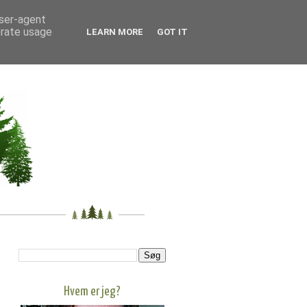
user-agent
erate usage
LEARN MORE
GOT IT
Hvem er jeg?