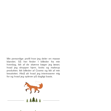
Min personlige profil hvor jeg deler en masse
blandet. Så her finder I billeder fra min
hverdag, lidt af de skønne bøger jeg læser,
hvad jeg shopper hjem, looks og makeup
produkter, lidt billeder af Cosmo og lidt af min
kreativitet. Altså alt hvad jeg interesserer mig
for og hvad jeg oplever på dagligt basis.