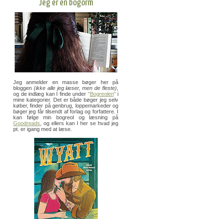
Jeg er en bogorm
Jeg anmelder en masse bøger her på
bloggen
(ikke alle jeg læser, men de fleste)
,
og de indlæg kan I finde under
"
Bogreolen
"
i
mine kategorier. Det er både bøger jeg selv
køber, finder på genbrug, loppemarkeder og
bøger jeg får tilsendt af forlag og forfattere. I
kan følge min bogreol og læsning på
Goodreads
, og ellers kan I her se hvad jeg
pt. er igang med at læse.