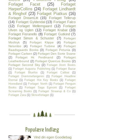
Forlaget Facet
(25)
Forlaget
HarperCollins
(24)
Forlaget Lindhardt
& Ringhof
(23)
Forlaget Piatkus
(16)
Forlaget DreamLitt
(15)
Forlaget Tellerup
(14)
Forlaget Gyldendal
(13)
Forlaget Falco
(12)
Forlaget Mellemgaard
(12)
Forlaget
Ulven og Uglen
(12)
Forlaget Krabat
(10)
Forlaget Fioranello
(8)
Forlaget Gutkind
(7)
Forlaget Simon & Schuster
(7)
Forlaget
Modtryk
(5)
Forlaget Klippe
(4)
Forlaget
Nelumbo
(4)
Forlaget Turbine
(4)
Forlaget
Baadsgaards Books
(3)
Forlaget Petunia
(3)
Forlaget Carlsen
(2)
Forlaget Den Sorte Svane
(2)
Forlaget Hr. Ferdinand
(2)
Forlaget
Leatherbound
(2)
Forlaget Quercus Books
(2)
Forlaget Second Sky
(2)
Forlaget Atom Books
(1)
Forlaget Augusta Publishing
(1)
Forlaget Bazar
(1)
Forlaget Bluefox
(1)
Forlaget Calibat
(1)
Forlaget Drømmefangeren
(1)
Forlaget Headline
Eternal
(1)
Forlaget Hot Key Books
(1)
Forlaget
Hovedland
(1)
Forlaget North
(1)
Forlaget Penguin
Books
(1)
Forlaget Saga Egmont
(1)
Forlaget
Screaming Books
(1)
Forlaget Straarup & Co
(1)
Forlaget Zara
(1)
Skriveforlaget
(1)
Populære Indlæg
Vind din egen Goodiebag