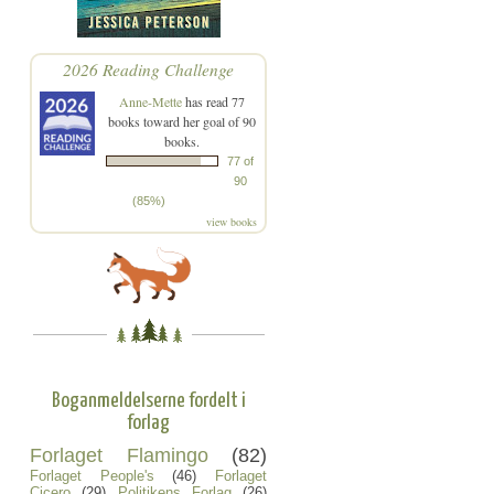
2026 Reading Challenge
Anne-Mette
has read 77
books toward her goal of 90
books.
77 of
90
(85%)
view books
Boganmeldelserne fordelt i
forlag
Forlaget Flamingo
(82)
Forlaget People's
(46)
Forlaget
Cicero
(29)
Politikens Forlag
(26)