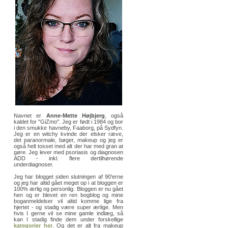
Navnet er
Anne-Mette Højbjerg
, også
kaldet for "GiZmo". Jeg er født i 1984 og bor
i den smukke havneby, Faaborg, på Sydfyn.
Jeg er en witchy kvinde der elsker ræve,
det paranormale, bøger, makeup og jeg er
også helt tosset med alt der har med gran at
gøre. Jeg lever med psoriasis og diagnosen
ADD - inkl. flere dertilhørende
underdiagnoser.
Jeg har blogget siden slutningen af 90'erne
og jeg har altid gået meget op i at bloggen er
100% ærlig og personlig. Bloggen er nu gået
hen og er blevet en ren bogblog og mine
boganmeldelser vil altid komme lige fra
hjertet - og stadig være super ærlige. Men
hvis I gerne vil se mine gamle indlæg, så
kan I stadig finde dem under forskellige
kategorier her
. Og det er alt fra makeup