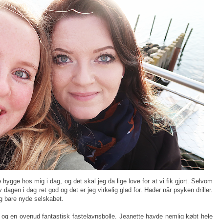
e hygge hos mig i dag, og det skal jeg da lige love for at vi fik gjort. Selvom
v dagen i dag ret god og det er jeg virkelig glad for. Hader når psyken driller.
g bare nyde selskabet.
d og en ovenud fantastisk fastelavnsbolle. Jeanette havde nemlig købt hele