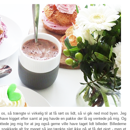
os, så trængte vi virkelig til at få rørt os lidt, så vi gik ned mod byen. Jeg
le have kigget efter samt at jeg havde en pakke der lå og ventede på mig. Og
ede jeg mig for at jeg også gerne ville have taget lidt billeder. Billederne
i snakkede alt for meget så jeg tænkte slet ikke på at få det gjort - men et