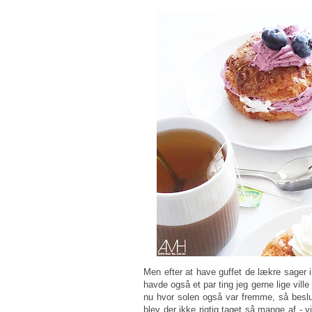
Men efter at have guffet de lækre sager i 
havde også et par ting jeg gerne lige vil
nu hvor solen også var fremme, så beslutt
blev der ikke rigtig taget så mange af - v