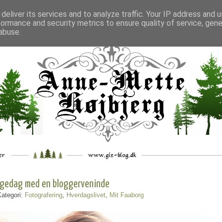
deliver its services and to analyze traffic. Your IP address and 
formance and security metrics to ensure quality of service, gen
___
_.
__
__
_
___
abuse.
gedag med en bloggerveninde
Kategori:
Fotografering
,
Hverdagslivet
,
Mit Faaborg