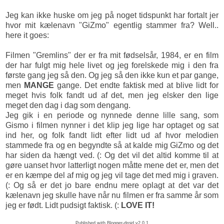
Jeg kan ikke huske om jeg på noget tidspunkt har fortalt jer
hvor mit kælenavn "GiZmo" egentlig stammer fra? Well..
here it goes:
Filmen "Gremlins" der er fra mit fødselsår, 1984, er en film
der har fulgt mig hele livet og jeg forelskede mig i den fra
første gang jeg så den. Og jeg så den ikke kun et par gange,
men
MANGE
gange. Det endte faktisk med at blive lidt for
meget hvis folk fandt ud af det, men jeg elsker den lige
meget den dag i dag som dengang.
Jeg gik i en periode og nynnede denne lille sang, som
Gismo i filmen nynner i det klip jeg lige har optaget og sat
ind her, og folk fandt lidt efter lidt ud af hvor melodien
stammede fra og en begyndte så at kalde mig GiZmo og det
har siden da hængt ved. (: Og det vil det altid komme til at
gøre uanset hvor latterligt nogen måtte mene det er, men det
er en kæmpe del af mig og jeg vil tage det med mig i graven.
(: Og så er det jo bare endnu mere oplagt at det var det
kælenavn jeg skulle have når nu filmen er fra samme år som
jeg er født. Lidt pudsigt faktisk. (:
LOVE IT!
Published with Blogger-droid v2.0.1