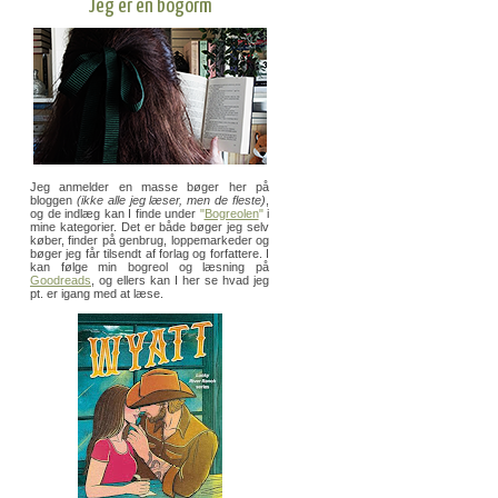
Jeg er en bogorm
Jeg anmelder en masse bøger her på
bloggen
(ikke alle jeg læser, men de fleste)
,
og de indlæg kan I finde under
"
Bogreolen
"
i
mine kategorier. Det er både bøger jeg selv
køber, finder på genbrug, loppemarkeder og
bøger jeg får tilsendt af forlag og forfattere. I
kan følge min bogreol og læsning på
Goodreads
, og ellers kan I her se hvad jeg
pt. er igang med at læse.