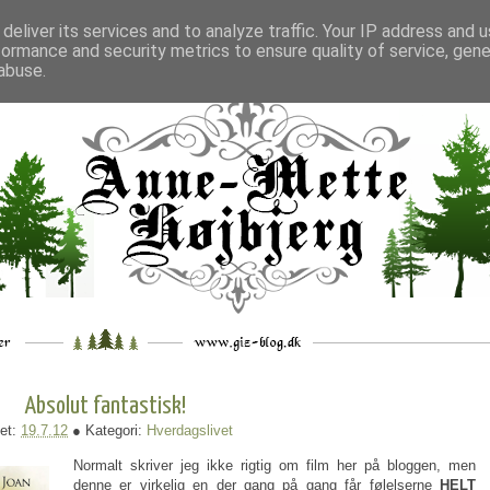
deliver its services and to analyze traffic. Your IP address and 
formance and security metrics to ensure quality of service, gen
___
_.
__
__
_
___
abuse.
Absolut fantastisk!
et:
19.7.12
● Kategori:
Hverdagslivet
Normalt skriver jeg ikke rigtig om film her på bloggen, men
denne er virkelig en der gang på gang får følelserne
HELT