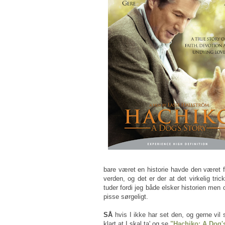
bare været en historie havde den været fan
verden, og det er der at det virkelig tri
tuder fordi jeg både elsker historien men 
pisse sørgeligt.
SÅ
hvis I ikke har set den, og gerne vil 
klart at I skal ta' og se
"Hachiko: A Dog'