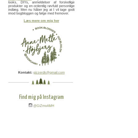
looks, DIYs, anmeldelser af forskellige
produkter og en ordentlig røvfuld personlige
indlæg. Men nu håber jeg at I vil tage godt
imod bogbloggen og følge med fremover.
Læs mere om mig her
Kontakt:
gizzerdk@gmail.com
Find mig på Instagram
@GiZmoAMH