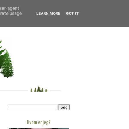
user-agent
erate usage
LEARN MORE
GOT IT
Hvem er jeg?