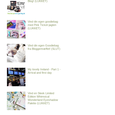
Blog! (LUKKET)
Vind din egen goodiebag
med Pink Ticket-jagten
(LUKKET)
Vind din egen Goodiebag
fra Bloggertræffet! (SLUT)
My lovely Ireland - Part 1 -
Arrival and first day
Vind en Sleek Limited
Edition Whimsical
Wonderland Eyeshadow
Palette (LUKKET)