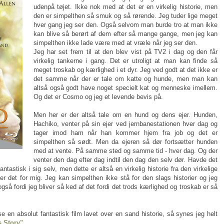
udenpå tøjet. Ikke nok med at det er en virkelig historie, men
den er simpelthen så smuk og så rørende. Jeg tuder lige meget
hver gang jeg ser den. Også selvom man burde tro at man ikke
kan blive så berørt af dem efter så mange gange, men jeg kan
simpelthen ikke lade være med at vræle når jeg ser den.
Jeg har set frem til at den blev vist på TV2 i dag og den får
virkelig tankerne i gang. Det er utroligt at man kan finde så
meget troskab og kærlighed i et dyr. Jeg ved godt at det ikke er
det samme når der er tale om katte og hunde, men man kan
altså også godt have noget specielt kat og menneske imellem.
Og det er Cosmo og jeg et levende bevis på.
Men her er der altså tale om en hund og dens ejer. Hunden,
Hachiko, venter på sin ejer ved jernbanestationen hver dag og
tager imod ham når han kommer hjem fra job og det er
simpelthen så sødt. Men da ejeren så dør fortsætter hunden
med at vente. På samme sted og samme tid - hver dag. Og der
venter den dag efter dag indtil den dag den selv dør. Havde det
tastisk i sig selv, men dette er altså en virkelig historie fra den virkelige
cker det for mig. Jeg kan simpelthen ikke stå for den slags historier og jeg
også fordi jeg bliver så ked af det fordi det trods kærlighed og troskab er så
se en absolut fantastisk film lavet over en sand historie, så synes jeg helt
s Story"
.