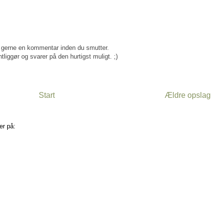
gerne en kommentar inden du smutter.
tliggør og svarer på den hurtigst muligt. ;)
Start
Ældre opslag
er på:
Kommentarer til indlægget (Atom)