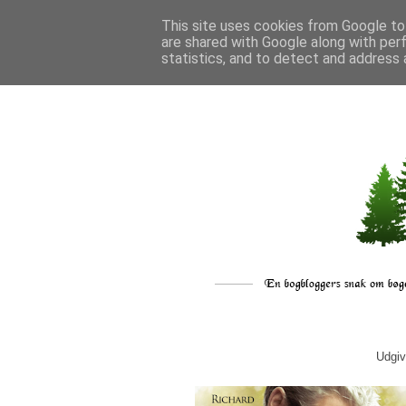
This site uses cookies from Google to 
are shared with Google along with per
statistics, and to detect and address 
Udgiv