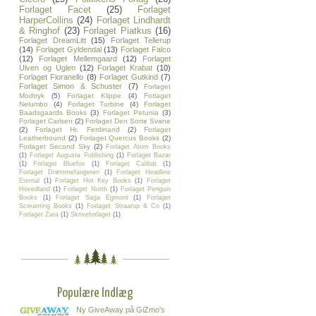
Forlaget Facet
(25)
Forlaget
HarperCollins
(24)
Forlaget Lindhardt
& Ringhof
(23)
Forlaget Piatkus
(16)
Forlaget DreamLitt
(15)
Forlaget Tellerup
(14)
Forlaget Gyldendal
(13)
Forlaget Falco
(12)
Forlaget Mellemgaard
(12)
Forlaget
Ulven og Uglen
(12)
Forlaget Krabat
(10)
Forlaget Fioranello
(8)
Forlaget Gutkind
(7)
Forlaget Simon & Schuster
(7)
Forlaget
Modtryk
(5)
Forlaget Klippe
(4)
Forlaget
Nelumbo
(4)
Forlaget Turbine
(4)
Forlaget
Baadsgaards Books
(3)
Forlaget Petunia
(3)
Forlaget Carlsen
(2)
Forlaget Den Sorte Svane
(2)
Forlaget Hr. Ferdinand
(2)
Forlaget
Leatherbound
(2)
Forlaget Quercus Books
(2)
Forlaget Second Sky
(2)
Forlaget Atom Books
(1)
Forlaget Augusta Publishing
(1)
Forlaget Bazar
(1)
Forlaget Bluefox
(1)
Forlaget Calibat
(1)
Forlaget Drømmefangeren
(1)
Forlaget Headline
Eternal
(1)
Forlaget Hot Key Books
(1)
Forlaget
Hovedland
(1)
Forlaget North
(1)
Forlaget Penguin
Books
(1)
Forlaget Saga Egmont
(1)
Forlaget
Screaming Books
(1)
Forlaget Straarup & Co
(1)
Forlaget Zara
(1)
Skriveforlaget
(1)
Populære Indlæg
Ny GiveAway på GiZmo's