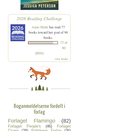
2026 Reading Challenge
Anne-Mette
has read 77
books toward her goal of 90
books.
77 of
90
(85%)
view books
Boganmeldelserne fordelt i
forlag
Forlaget Flamingo
(82)
Forlaget People's
(46)
Forlaget
Cicero
(29)
Politikens Forlag
(26)