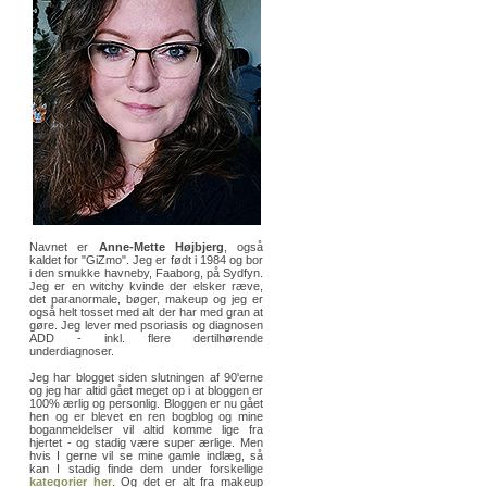
Navnet er
Anne-Mette Højbjerg
, også
kaldet for "GiZmo". Jeg er født i 1984 og bor
i den smukke havneby, Faaborg, på Sydfyn.
Jeg er en witchy kvinde der elsker ræve,
det paranormale, bøger, makeup og jeg er
også helt tosset med alt der har med gran at
gøre. Jeg lever med psoriasis og diagnosen
ADD - inkl. flere dertilhørende
underdiagnoser.
Jeg har blogget siden slutningen af 90'erne
og jeg har altid gået meget op i at bloggen er
100% ærlig og personlig. Bloggen er nu gået
hen og er blevet en ren bogblog og mine
boganmeldelser vil altid komme lige fra
hjertet - og stadig være super ærlige. Men
hvis I gerne vil se mine gamle indlæg, så
kan I stadig finde dem under forskellige
kategorier her
. Og det er alt fra makeup