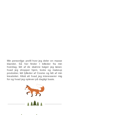
Min personlige profil hvor jeg deler en masse
blandet. Så her finder I billeder fra min
hverdag, lidt af de skønne bøger jeg læser,
hvad jeg shopper hjem, looks og makeup
produkter, lidt billeder af Cosmo og lidt af min
kreativitet. Altså alt hvad jeg interesserer mig
for og hvad jeg oplever på dagligt basis.