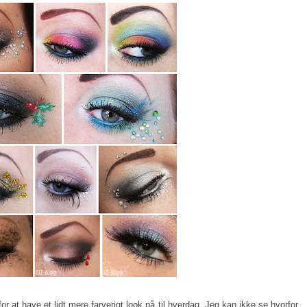
or at have et lidt mere farverigt look på til hverdag. Jeg kan ikke se hvorfor