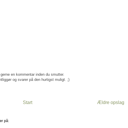
gerne en kommentar inden du smutter.
tliggør og svarer på den hurtigst muligt. ;)
Start
Ældre opslag
er på:
Kommentarer til indlægget (Atom)