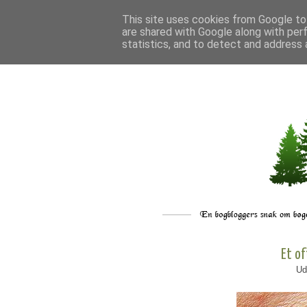
This site uses cookies from Google to 
are shared with Google along with per
statistics, and to detect and address 
Et of
Ud