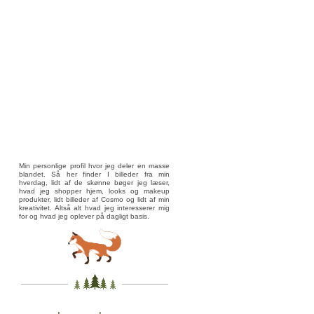
Min personlige profil hvor jeg deler en masse
blandet. Så her finder I billeder fra min
hverdag, lidt af de skønne bøger jeg læser,
hvad jeg shopper hjem, looks og makeup
produkter, lidt billeder af Cosmo og lidt af min
kreativitet. Altså alt hvad jeg interesserer mig
for og hvad jeg oplever på dagligt basis.