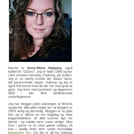
Navnet er
Anne-Mette Højbjerg
, også
kaldet for "GiZmo". Jeg er født i 1984 og bor
i den smukke havneby, Faaborg, på Sydfyn.
Jeg er en witchy kvinde der elsker ræve,
det paranormale, bøger, makeup og jeg er
også helt tosset med alt der har med gran at
gøre. Jeg lever med psoriasis og diagnosen
ADD - inkl. flere dertilhørende
underdiagnoser.
Jeg har blogget siden slutningen af 90'erne
og jeg har altid gået meget op i at bloggen er
100% ærlig og personlig. Bloggen er nu gået
hen og er blevet en ren bogblog og mine
boganmeldelser vil altid komme lige fra
hjertet - og stadig være super ærlige. Men
hvis I gerne vil se mine gamle indlæg, så
kan I stadig finde dem under forskellige
kategorier her
. Og det er alt fra makeup