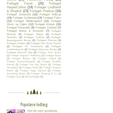
Forlaget Facet
(25)
Forlaget
HarperCollins
(24)
Forlaget Lindhardt
& Ringhof
(23)
Forlaget Piatkus
(16)
Forlaget DreamLitt
(15)
Forlaget Tellerup
(14)
Forlaget Gyldendal
(13)
Forlaget Falco
(12)
Forlaget Mellemgaard
(12)
Forlaget
Ulven og Uglen
(12)
Forlaget Krabat
(10)
Forlaget Fioranello
(8)
Forlaget Gutkind
(7)
Forlaget Simon & Schuster
(7)
Forlaget
Modtryk
(5)
Forlaget Klippe
(4)
Forlaget
Nelumbo
(4)
Forlaget Turbine
(4)
Forlaget
Baadsgaards Books
(3)
Forlaget Petunia
(3)
Forlaget Carlsen
(2)
Forlaget Den Sorte Svane
(2)
Forlaget Hr. Ferdinand
(2)
Forlaget
Leatherbound
(2)
Forlaget Quercus Books
(2)
Forlaget Second Sky
(2)
Forlaget Atom Books
(1)
Forlaget Augusta Publishing
(1)
Forlaget Bazar
(1)
Forlaget Bluefox
(1)
Forlaget Calibat
(1)
Forlaget Drømmefangeren
(1)
Forlaget Headline
Eternal
(1)
Forlaget Hot Key Books
(1)
Forlaget
Hovedland
(1)
Forlaget North
(1)
Forlaget Penguin
Books
(1)
Forlaget Saga Egmont
(1)
Forlaget
Screaming Books
(1)
Forlaget Straarup & Co
(1)
Forlaget Zara
(1)
Skriveforlaget
(1)
Populære Indlæg
Vind din egen goodiebag