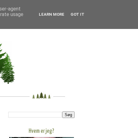
user-agent
erate usage
LEARN MORE
GOT IT
Hvem er jeg?