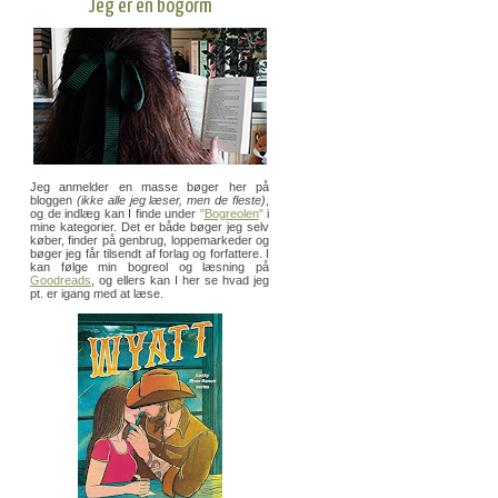
Jeg er en bogorm
Jeg anmelder en masse bøger her på
bloggen
(ikke alle jeg læser, men de fleste)
,
og de indlæg kan I finde under
"
Bogreolen
"
i
mine kategorier. Det er både bøger jeg selv
køber, finder på genbrug, loppemarkeder og
bøger jeg får tilsendt af forlag og forfattere. I
kan følge min bogreol og læsning på
Goodreads
, og ellers kan I her se hvad jeg
pt. er igang med at læse.