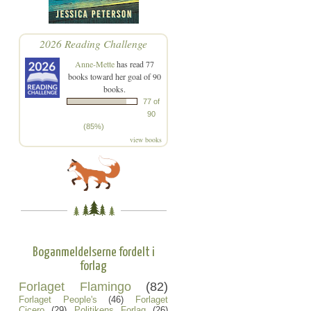
2026 Reading Challenge
Anne-Mette
has read 77
books toward her goal of 90
books.
77 of
90
(85%)
view books
Boganmeldelserne fordelt i
forlag
Forlaget Flamingo
(82)
Forlaget People's
(46)
Forlaget
Cicero
(29)
Politikens Forlag
(26)