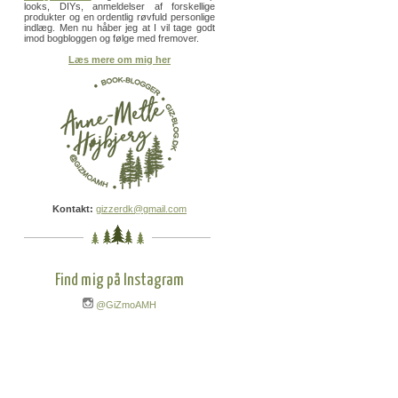
looks, DIYs, anmeldelser af forskellige
produkter og en ordentlig røvfuld personlige
indlæg. Men nu håber jeg at I vil tage godt
imod bogbloggen og følge med fremover.
Læs mere om mig her
Kontakt:
gizzerdk@gmail.com
Find mig på Instagram
@GiZmoAMH