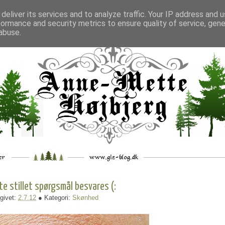
deliver its services and to analyze traffic. Your IP address and 
formance and security metrics to ensure quality of service, gen
___
_.
__
__
_
___
abuse.
te stillet spørgsmål besvares (:
givet:
2.7.12
● Kategori:
Skønhed