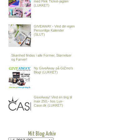
med Pink Ticket-jagten
(LUKKET)
GIVEAWAY - Vind din egen
Personlige Kalender
(SLUT)
Skønhed findes i alle Former, Størrelser
og Farver!
Ny GiveAway på GiZmo's
Blog! (LUKKET)
GiveAway! Vind en ting til
max 250,- hos Lux-
Case.dk (LUKKET)
Mit Blog Arkiv