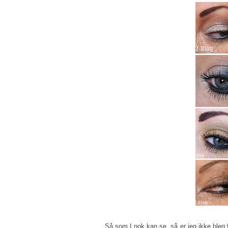
Så som I nok kan se, så er jeg ikke bleg f