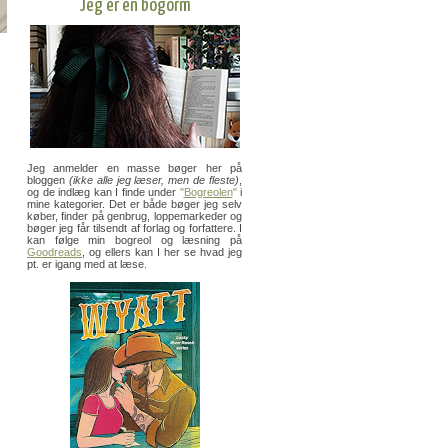
Jeg er en bogorm
Jeg anmelder en masse bøger her på
bloggen
(ikke alle jeg læser, men de fleste)
,
og de indlæg kan I finde under
"
Bogreolen
"
i
mine kategorier. Det er både bøger jeg selv
køber, finder på genbrug, loppemarkeder og
bøger jeg får tilsendt af forlag og forfattere. I
kan følge min bogreol og læsning på
Goodreads
, og ellers kan I her se hvad jeg
pt. er igang med at læse.