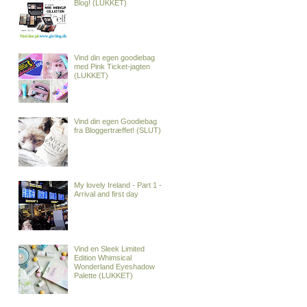
Blog! (LUKKET)
Vind din egen goodiebag
med Pink Ticket-jagten
(LUKKET)
Vind din egen Goodiebag
fra Bloggertræffet! (SLUT)
My lovely Ireland - Part 1 -
Arrival and first day
Vind en Sleek Limited
Edition Whimsical
Wonderland Eyeshadow
Palette (LUKKET)