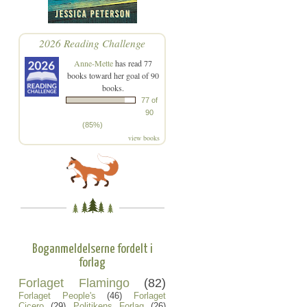
2026 Reading Challenge
Anne-Mette
has read 77
books toward her goal of 90
books.
77 of
90
(85%)
view books
Boganmeldelserne fordelt i
forlag
Forlaget Flamingo
(82)
Forlaget People's
(46)
Forlaget
Cicero
(29)
Politikens Forlag
(26)