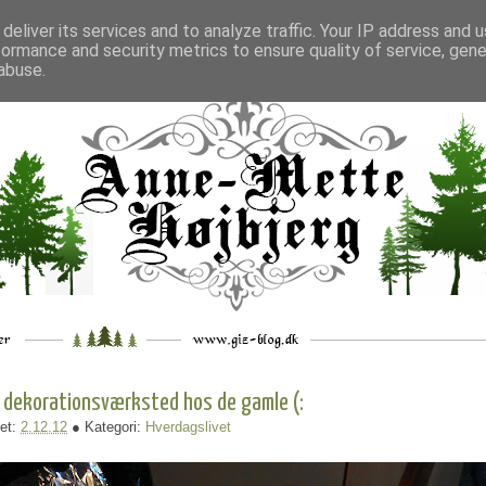
deliver its services and to analyze traffic. Your IP address and 
formance and security metrics to ensure quality of service, gen
___
_.
__
__
_
___
abuse.
 dekorationsværksted hos de gamle (:
et:
2.12.12
● Kategori:
Hverdagslivet