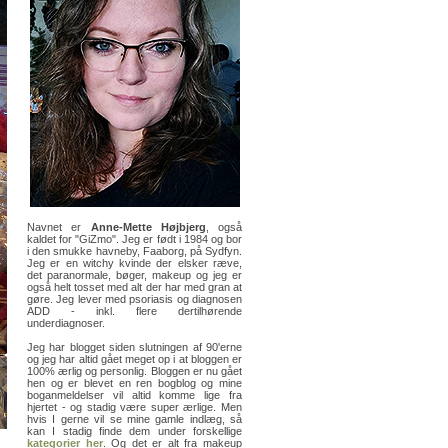
Navnet er
Anne-Mette Højbjerg
, også
kaldet for "GiZmo". Jeg er født i 1984 og bor
i den smukke havneby, Faaborg, på Sydfyn.
Jeg er en witchy kvinde der elsker ræve,
det paranormale, bøger, makeup og jeg er
også helt tosset med alt der har med gran at
gøre. Jeg lever med psoriasis og diagnosen
ADD - inkl. flere dertilhørende
underdiagnoser.
Jeg har blogget siden slutningen af 90'erne
og jeg har altid gået meget op i at bloggen er
100% ærlig og personlig. Bloggen er nu gået
hen og er blevet en ren bogblog og mine
boganmeldelser vil altid komme lige fra
hjertet - og stadig være super ærlige. Men
hvis I gerne vil se mine gamle indlæg, så
kan I stadig finde dem under forskellige
kategorier her
. Og det er alt fra makeup