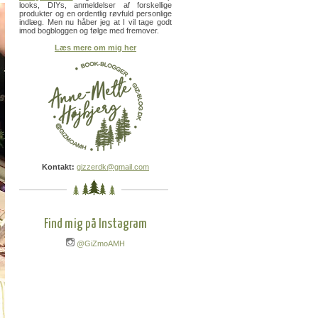
looks, DIYs, anmeldelser af forskellige
produkter og en ordentlig røvfuld personlige
indlæg. Men nu håber jeg at I vil tage godt
imod bogbloggen og følge med fremover.
Læs mere om mig her
Kontakt:
gizzerdk@gmail.com
Find mig på Instagram
@GiZmoAMH