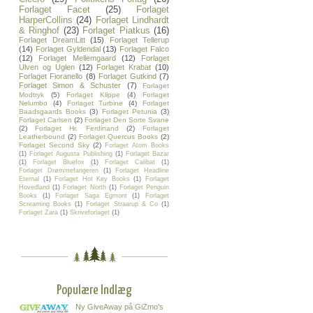
Forlaget Facet
(25)
Forlaget
HarperCollins
(24)
Forlaget Lindhardt
& Ringhof
(23)
Forlaget Piatkus
(16)
Forlaget DreamLitt
(15)
Forlaget Tellerup
(14)
Forlaget Gyldendal
(13)
Forlaget Falco
(12)
Forlaget Mellemgaard
(12)
Forlaget
Ulven og Uglen
(12)
Forlaget Krabat
(10)
Forlaget Fioranello
(8)
Forlaget Gutkind
(7)
Forlaget Simon & Schuster
(7)
Forlaget
Modtryk
(5)
Forlaget Klippe
(4)
Forlaget
Nelumbo
(4)
Forlaget Turbine
(4)
Forlaget
Baadsgaards Books
(3)
Forlaget Petunia
(3)
Forlaget Carlsen
(2)
Forlaget Den Sorte Svane
(2)
Forlaget Hr. Ferdinand
(2)
Forlaget
Leatherbound
(2)
Forlaget Quercus Books
(2)
Forlaget Second Sky
(2)
Forlaget Atom Books
(1)
Forlaget Augusta Publishing
(1)
Forlaget Bazar
(1)
Forlaget Bluefox
(1)
Forlaget Calibat
(1)
Forlaget Drømmefangeren
(1)
Forlaget Headline
Eternal
(1)
Forlaget Hot Key Books
(1)
Forlaget
Hovedland
(1)
Forlaget North
(1)
Forlaget Penguin
Books
(1)
Forlaget Saga Egmont
(1)
Forlaget
Screaming Books
(1)
Forlaget Straarup & Co
(1)
Forlaget Zara
(1)
Skriveforlaget
(1)
Populære Indlæg
Ny GiveAway på GiZmo's