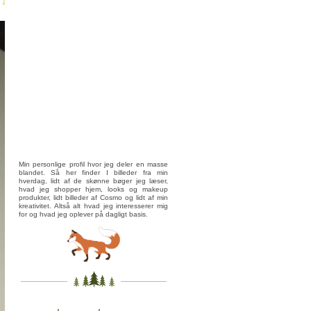
Min personlige profil hvor jeg deler en masse
blandet. Så her finder I billeder fra min
hverdag, lidt af de skønne bøger jeg læser,
hvad jeg shopper hjem, looks og makeup
produkter, lidt billeder af Cosmo og lidt af min
kreativitet. Altså alt hvad jeg interesserer mig
for og hvad jeg oplever på dagligt basis.