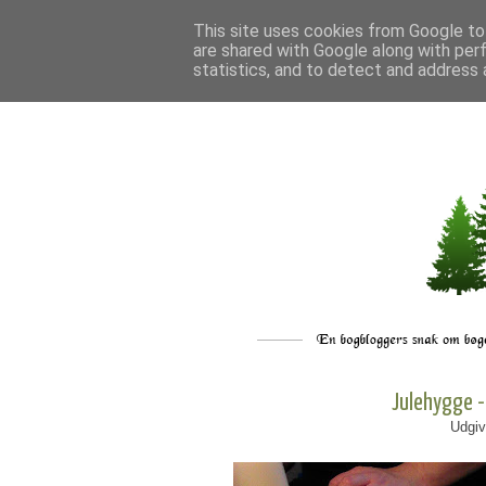
This site uses cookies from Google to 
are shared with Google along with per
statistics, and to detect and address 
Julehygge -
Udgiv