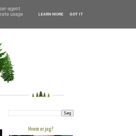
user-agent
erate usage
LEARN MORE
GOT IT
Hvem er jeg?