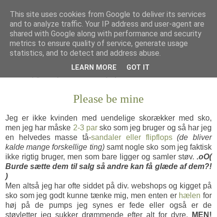
This site uses cookies from Google to deliver its services
and to analyze traffic. Your IP address and user-agent are
shared with Google along with performance and security
metrics to ensure quality of service, generate usage
statistics, and to detect and address abuse.
LEARN MORE
GOT IT
Please be mine
Jeg er ikke kvinden med uendelige skorækker med sko,
men jeg har måske
2-3 par
sko som jeg bruger og så har jeg
en helvedes masse tå-
sandaler eller flipflops
(de bliver
kalde mange forskellige ting)
samt nogle sko som jeg faktisk
ikke rigtig bruger, men som bare ligger og samler støv.
.oO(
Burde sætte dem til salg så andre kan få glæde af dem?!
)
Men altså jeg har ofte siddet på div. webshops og kigget på
sko som jeg godt kunne tænke mig, men enten er
hælen
for
høj på de pumps jeg synes er fede eller også er de
støvletter jeg sukker drømmende efter alt for dyre.
MEN!