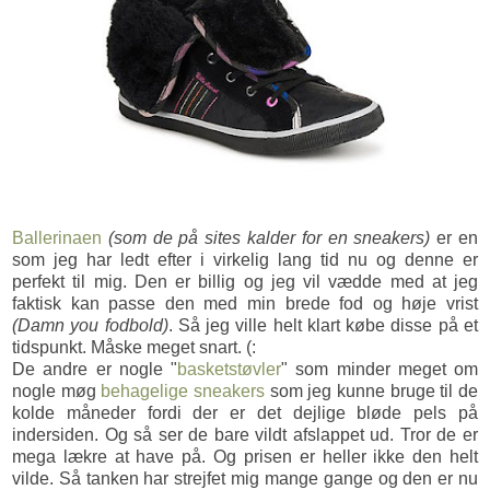
Ballerinaen
(som de på sites kalder for en sneakers)
er en
som jeg har ledt efter i virkelig lang tid nu og denne er
perfekt til mig. Den er billig og jeg vil vædde med at jeg
faktisk kan passe den med min brede fod og høje vrist
(Damn you fodbold)
. Så jeg ville helt klart købe disse på et
tidspunkt. Måske meget snart. (:
De andre er nogle "
basketstøvler
" som minder meget om
nogle møg
behagelige sneakers
som jeg kunne bruge til de
kolde måneder fordi der er det dejlige bløde pels på
indersiden. Og så ser de bare vildt afslappet ud. Tror de er
mega lækre at have på. Og prisen er heller ikke den helt
vilde. Så tanken har strejfet mig mange gange og den er nu