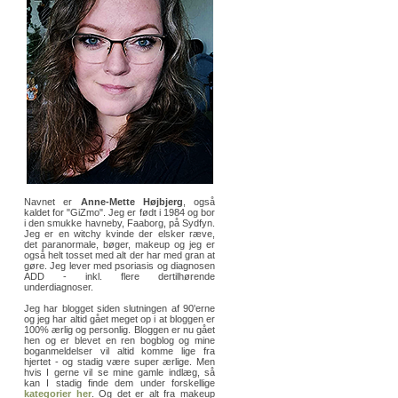
Navnet er
Anne-Mette Højbjerg
, også
kaldet for "GiZmo". Jeg er født i 1984 og bor
i den smukke havneby, Faaborg, på Sydfyn.
Jeg er en witchy kvinde der elsker ræve,
det paranormale, bøger, makeup og jeg er
også helt tosset med alt der har med gran at
gøre. Jeg lever med psoriasis og diagnosen
ADD - inkl. flere dertilhørende
underdiagnoser.
Jeg har blogget siden slutningen af 90'erne
og jeg har altid gået meget op i at bloggen er
100% ærlig og personlig. Bloggen er nu gået
hen og er blevet en ren bogblog og mine
boganmeldelser vil altid komme lige fra
hjertet - og stadig være super ærlige. Men
hvis I gerne vil se mine gamle indlæg, så
kan I stadig finde dem under forskellige
kategorier her
. Og det er alt fra makeup