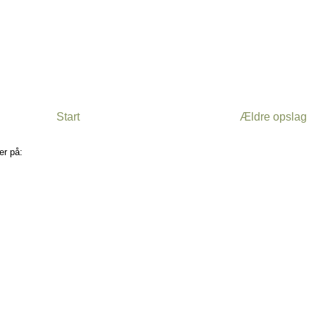
Start
Ældre opslag
er på:
Kommentarer til indlægget (Atom)