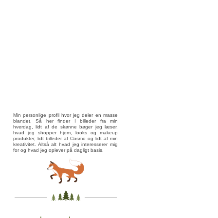
Min personlige profil hvor jeg deler en masse
blandet. Så her finder I billeder fra min
hverdag, lidt af de skønne bøger jeg læser,
hvad jeg shopper hjem, looks og makeup
produkter, lidt billeder af Cosmo og lidt af min
kreativitet. Altså alt hvad jeg interesserer mig
for og hvad jeg oplever på dagligt basis.