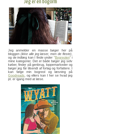
Jeg er en bogorm
Jeg anmelder en masse bøger her på
bloggen
(ikke alle jeg læser, men de fleste)
,
og de indlæg kan I finde under
"
Bogreolen
"
i
mine kategorier. Det er både bøger jeg selv
køber, finder på genbrug, loppemarkeder og
bøger jeg får tilsendt af forlag og forfattere. I
kan følge min bogreol og læsning på
Goodreads
, og ellers kan I her se hvad jeg
pt. er igang med at læse.