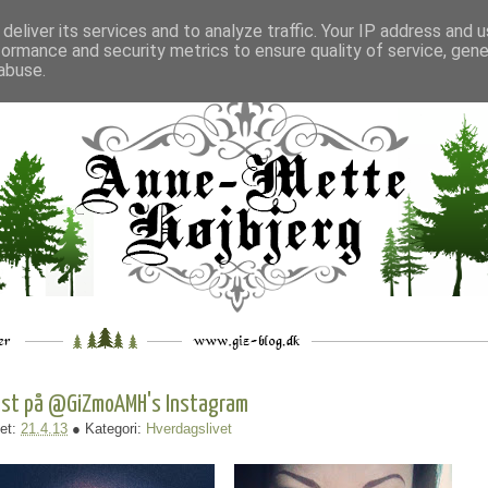
deliver its services and to analyze traffic. Your IP address and 
formance and security metrics to ensure quality of service, gen
___
_.
__
__
_
___
abuse.
st på @GiZmoAMH's Instagram
et:
21.4.13
● Kategori:
Hverdagslivet