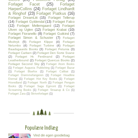
Forlaget Facet
(25)
Forlaget
HarperCollins
(24)
Forlaget Lindhardt
& Ringhof
(23)
Forlaget Piatkus
(16)
Forlaget DreamLitt
(15)
Forlaget Tellerup
(14)
Forlaget Gyldendal
(13)
Forlaget Falco
(12)
Forlaget Mellemgaard
(12)
Forlaget
Ulven og Uglen
(12)
Forlaget Krabat
(10)
Forlaget Fioranello
(8)
Forlaget Gutkind
(7)
Forlaget Simon & Schuster
(7)
Forlaget
Modtryk
(5)
Forlaget Klippe
(4)
Forlaget
Nelumbo
(4)
Forlaget Turbine
(4)
Forlaget
Baadsgaards Books
(3)
Forlaget Petunia
(3)
Forlaget Carlsen
(2)
Forlaget Den Sorte Svane
(2)
Forlaget Hr. Ferdinand
(2)
Forlaget
Leatherbound
(2)
Forlaget Quercus Books
(2)
Forlaget Second Sky
(2)
Forlaget Atom Books
(1)
Forlaget Augusta Publishing
(1)
Forlaget Bazar
(1)
Forlaget Bluefox
(1)
Forlaget Calibat
(1)
Forlaget Drømmefangeren
(1)
Forlaget Headline
Eternal
(1)
Forlaget Hot Key Books
(1)
Forlaget
Hovedland
(1)
Forlaget North
(1)
Forlaget Penguin
Books
(1)
Forlaget Saga Egmont
(1)
Forlaget
Screaming Books
(1)
Forlaget Straarup & Co
(1)
Forlaget Zara
(1)
Skriveforlaget
(1)
Populære Indlæg
Vind din egen goodiebag