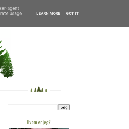
user-agent
erate usage
LEARN MORE
GOT IT
Hvem er jeg?