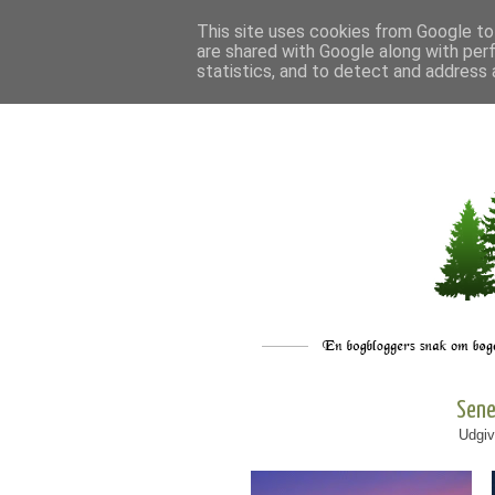
This site uses cookies from Google to 
are shared with Google along with per
statistics, and to detect and address 
Sene
Udgiv