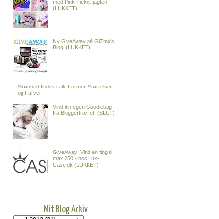
med Pink Ticket-jagten
(LUKKET)
Ny GiveAway på GiZmo's
Blog! (LUKKET)
Skønhed findes i alle Former, Størrelser
og Farver!
Vind din egen Goodiebag
fra Bloggertræffet! (SLUT)
GiveAway! Vind en ting til
max 250,- hos Lux-
Case.dk (LUKKET)
Mit Blog Arkiv