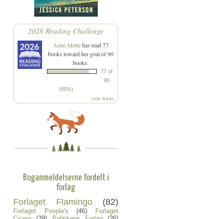
2026 Reading Challenge
Anne-Mette
has read 77
books toward her goal of 90
books.
77 of
90
(85%)
view books
Boganmeldelserne fordelt i
forlag
Forlaget Flamingo
(82)
Forlaget People's
(46)
Forlaget
Cicero
(29)
Politikens Forlag
(26)