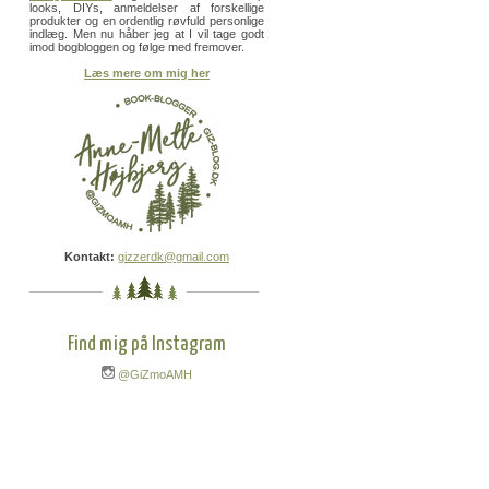
looks, DIYs, anmeldelser af forskellige
produkter og en ordentlig røvfuld personlige
indlæg. Men nu håber jeg at I vil tage godt
imod bogbloggen og følge med fremover.
Læs mere om mig her
Kontakt:
gizzerdk@gmail.com
Find mig på Instagram
@GiZmoAMH