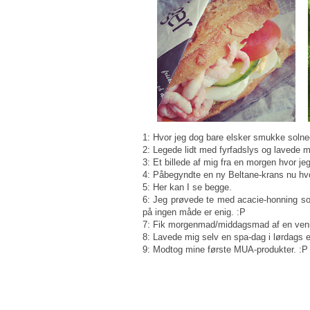
1: Hvor jeg dog bare elsker smukke soln
2: Legede lidt med fyrfadslys og lavede mig 
3: Et billede af mig fra en morgen hvor jeg
4: Påbegyndte en ny Beltane-krans nu hvor
5: Her kan I se begge.
6: Jeg prøvede te med acacie-honning so
på ingen måde er enig. :P
7: Fik morgenmad/middagsmad af en venin
8: Lavede mig selv en spa-dag i lørdags e
9: Modtog mine første MUA-produkter. :P 