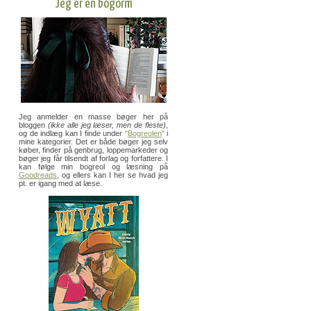
Jeg er en bogorm
Jeg anmelder en masse bøger her på
bloggen
(ikke alle jeg læser, men de fleste)
,
og de indlæg kan I finde under
"
Bogreolen
"
i
mine kategorier. Det er både bøger jeg selv
køber, finder på genbrug, loppemarkeder og
bøger jeg får tilsendt af forlag og forfattere. I
kan følge min bogreol og læsning på
Goodreads
, og ellers kan I her se hvad jeg
pt. er igang med at læse.