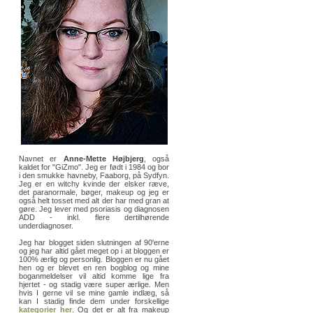
Navnet er
Anne-Mette Højbjerg
, også
kaldet for "GiZmo". Jeg er født i 1984 og bor
i den smukke havneby, Faaborg, på Sydfyn.
Jeg er en witchy kvinde der elsker ræve,
det paranormale, bøger, makeup og jeg er
også helt tosset med alt der har med gran at
gøre. Jeg lever med psoriasis og diagnosen
ADD - inkl. flere dertilhørende
underdiagnoser.
Jeg har blogget siden slutningen af 90'erne
og jeg har altid gået meget op i at bloggen er
100% ærlig og personlig. Bloggen er nu gået
hen og er blevet en ren bogblog og mine
boganmeldelser vil altid komme lige fra
hjertet - og stadig være super ærlige. Men
hvis I gerne vil se mine gamle indlæg, så
kan I stadig finde dem under forskellige
kategorier her
. Og det er alt fra makeup