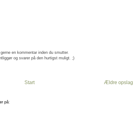
gerne en kommentar inden du smutter.
tliggør og svarer på den hurtigst muligt. ;)
Start
Ældre opslag
er på:
Kommentarer til indlægget (Atom)