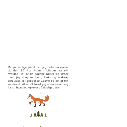
Min personlige profil hvor jeg deler en masse
blandet. Så her finder I billeder fra min
hverdag, lidt af de skønne bøger jeg læser,
hvad jeg shopper hjem, looks og makeup
produkter, lidt billeder af Cosmo og lidt af min
kreativitet. Altså alt hvad jeg interesserer mig
for og hvad jeg oplever på dagligt basis.