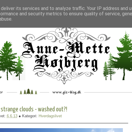
deliver its services and to analyze traffic. Your IP address and 
formance and security metrics to ensure quality of service, gen
___
_.
__
__
_
___
abuse.
 strange clouds - washed out?!
vet:
6.6.13
● Kategori:
Hverdagslivet