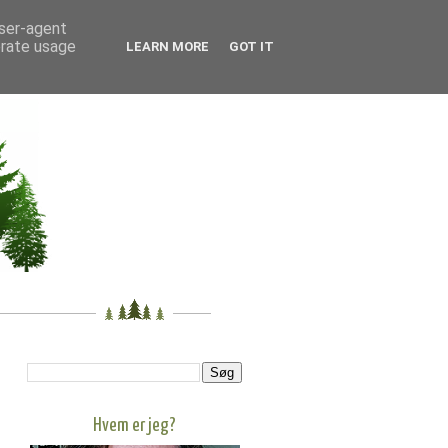
user-agent
erate usage
LEARN MORE
GOT IT
Hvem er jeg?