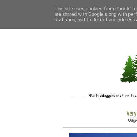
This site uses cookies from Google to 
are shared with Google along with per
statistics, and to detect and address 
Very
Udgi