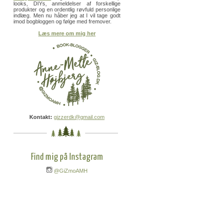
looks, DIYs, anmeldelser af forskellige
produkter og en ordentlig røvfuld personlige
indlæg. Men nu håber jeg at I vil tage godt
imod bogbloggen og følge med fremover.
Læs mere om mig her
Kontakt:
gizzerdk@gmail.com
Find mig på Instagram
@GiZmoAMH