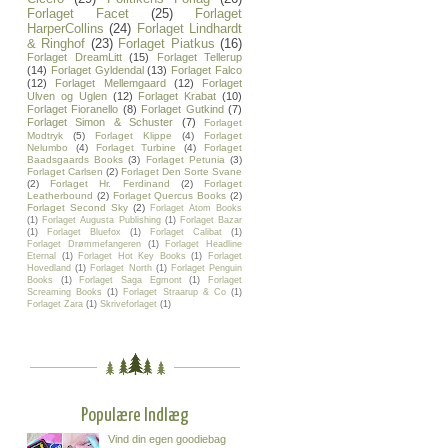
Forlaget Facet
(25)
Forlaget
HarperCollins
(24)
Forlaget Lindhardt
& Ringhof
(23)
Forlaget Piatkus
(16)
Forlaget DreamLitt
(15)
Forlaget Tellerup
(14)
Forlaget Gyldendal
(13)
Forlaget Falco
(12)
Forlaget Mellemgaard
(12)
Forlaget
Ulven og Uglen
(12)
Forlaget Krabat
(10)
Forlaget Fioranello
(8)
Forlaget Gutkind
(7)
Forlaget Simon & Schuster
(7)
Forlaget
Modtryk
(5)
Forlaget Klippe
(4)
Forlaget
Nelumbo
(4)
Forlaget Turbine
(4)
Forlaget
Baadsgaards Books
(3)
Forlaget Petunia
(3)
Forlaget Carlsen
(2)
Forlaget Den Sorte Svane
(2)
Forlaget Hr. Ferdinand
(2)
Forlaget
Leatherbound
(2)
Forlaget Quercus Books
(2)
Forlaget Second Sky
(2)
Forlaget Atom Books
(1)
Forlaget Augusta Publishing
(1)
Forlaget Bazar
(1)
Forlaget Bluefox
(1)
Forlaget Calibat
(1)
Forlaget Drømmefangeren
(1)
Forlaget Headline
Eternal
(1)
Forlaget Hot Key Books
(1)
Forlaget
Hovedland
(1)
Forlaget North
(1)
Forlaget Penguin
Books
(1)
Forlaget Saga Egmont
(1)
Forlaget
Screaming Books
(1)
Forlaget Straarup & Co
(1)
Forlaget Zara
(1)
Skriveforlaget
(1)
Populære Indlæg
Vind din egen goodiebag