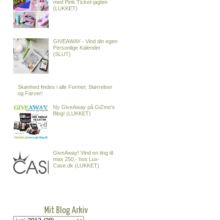
med Pink Ticket-jagten
(LUKKET)
GIVEAWAY - Vind din egen
Personlige Kalender
(SLUT)
Skønhed findes i alle Former, Størrelser
og Farver!
Ny GiveAway på GiZmo's
Blog! (LUKKET)
GiveAway! Vind en ting til
max 250,- hos Lux-
Case.dk (LUKKET)
Mit Blog Arkiv