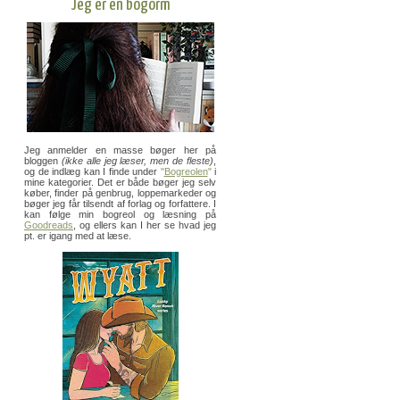
Jeg er en bogorm
Jeg anmelder en masse bøger her på
bloggen
(ikke alle jeg læser, men de fleste)
,
og de indlæg kan I finde under
"
Bogreolen
"
i
mine kategorier. Det er både bøger jeg selv
køber, finder på genbrug, loppemarkeder og
bøger jeg får tilsendt af forlag og forfattere. I
kan følge min bogreol og læsning på
Goodreads
, og ellers kan I her se hvad jeg
pt. er igang med at læse.