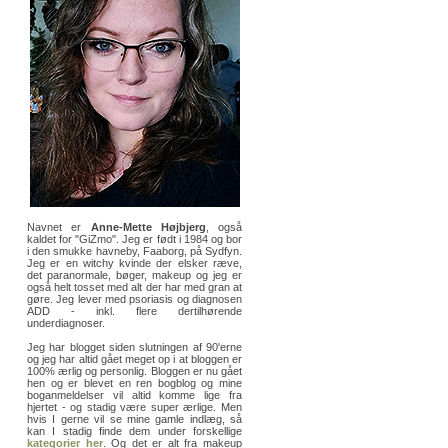
Navnet er
Anne-Mette Højbjerg
, også
kaldet for "GiZmo". Jeg er født i 1984 og bor
i den smukke havneby, Faaborg, på Sydfyn.
Jeg er en witchy kvinde der elsker ræve,
det paranormale, bøger, makeup og jeg er
også helt tosset med alt der har med gran at
gøre. Jeg lever med psoriasis og diagnosen
ADD - inkl. flere dertilhørende
underdiagnoser.
Jeg har blogget siden slutningen af 90'erne
og jeg har altid gået meget op i at bloggen er
100% ærlig og personlig. Bloggen er nu gået
hen og er blevet en ren bogblog og mine
boganmeldelser vil altid komme lige fra
hjertet - og stadig være super ærlige. Men
hvis I gerne vil se mine gamle indlæg, så
kan I stadig finde dem under forskellige
kategorier her
. Og det er alt fra makeup