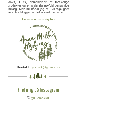
looks, DIYs, anmeldelser af forskellige
produkter og en ordentlig røvfuld personlige
indlæg. Men nu håber jeg at I vil tage godt
imod bogbloggen og følge med fremover.
Læs mere om mig her
Kontakt:
gizzerdk@gmail.com
Find mig på Instagram
@GiZmoAMH