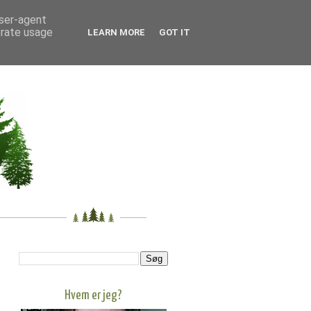
user-agent
erate usage
LEARN MORE
GOT IT
Hvem er jeg?