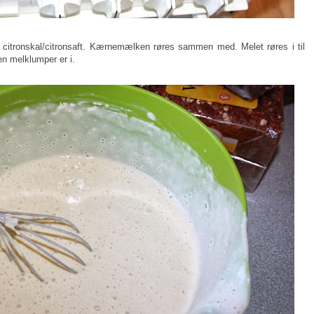
citronskal/citronsaft. Kærnemælken røres sammen med. Melet røres i til
en melklumper er i.