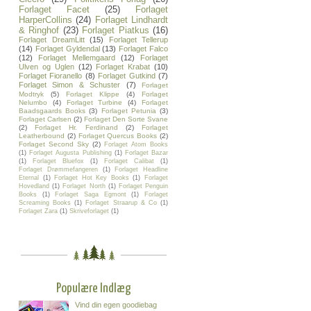
Forlaget Facet
(25)
Forlaget
HarperCollins
(24)
Forlaget Lindhardt
& Ringhof
(23)
Forlaget Piatkus
(16)
Forlaget DreamLitt
(15)
Forlaget Tellerup
(14)
Forlaget Gyldendal
(13)
Forlaget Falco
(12)
Forlaget Mellemgaard
(12)
Forlaget
Ulven og Uglen
(12)
Forlaget Krabat
(10)
Forlaget Fioranello
(8)
Forlaget Gutkind
(7)
Forlaget Simon & Schuster
(7)
Forlaget
Modtryk
(5)
Forlaget Klippe
(4)
Forlaget
Nelumbo
(4)
Forlaget Turbine
(4)
Forlaget
Baadsgaards Books
(3)
Forlaget Petunia
(3)
Forlaget Carlsen
(2)
Forlaget Den Sorte Svane
(2)
Forlaget Hr. Ferdinand
(2)
Forlaget
Leatherbound
(2)
Forlaget Quercus Books
(2)
Forlaget Second Sky
(2)
Forlaget Atom Books
(1)
Forlaget Augusta Publishing
(1)
Forlaget Bazar
(1)
Forlaget Bluefox
(1)
Forlaget Calibat
(1)
Forlaget Drømmefangeren
(1)
Forlaget Headline
Eternal
(1)
Forlaget Hot Key Books
(1)
Forlaget
Hovedland
(1)
Forlaget North
(1)
Forlaget Penguin
Books
(1)
Forlaget Saga Egmont
(1)
Forlaget
Screaming Books
(1)
Forlaget Straarup & Co
(1)
Forlaget Zara
(1)
Skriveforlaget
(1)
Populære Indlæg
Vind din egen goodiebag