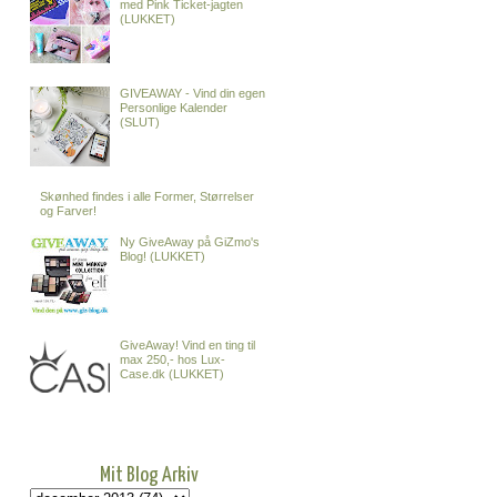
med Pink Ticket-jagten
(LUKKET)
GIVEAWAY - Vind din egen
Personlige Kalender
(SLUT)
Skønhed findes i alle Former, Størrelser
og Farver!
Ny GiveAway på GiZmo's
Blog! (LUKKET)
GiveAway! Vind en ting til
max 250,- hos Lux-
Case.dk (LUKKET)
Mit Blog Arkiv