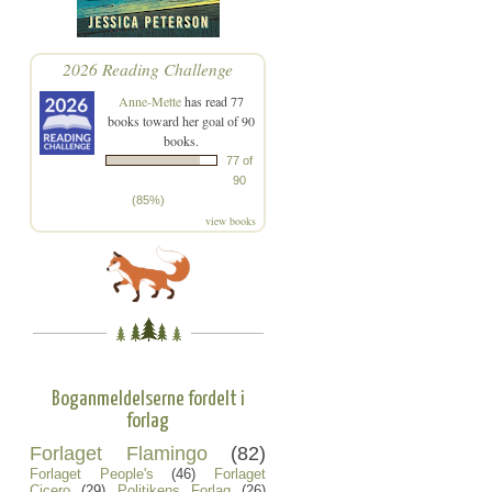
2026 Reading Challenge
Anne-Mette
has read 77
books toward her goal of 90
books.
77 of
90
(85%)
view books
Boganmeldelserne fordelt i
forlag
Forlaget Flamingo
(82)
Forlaget People's
(46)
Forlaget
Cicero
(29)
Politikens Forlag
(26)