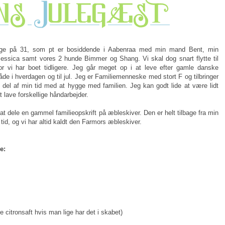
ige på 31, som pt er bosiddende i Aabenraa med min mand Bent, min
Jessica samt vores 2 hunde Bimmer og Shang. Vi skal dog snart flytte til
r vi har boet tidligere. Jeg går meget op i at leve efter gamle danske
 både i hverdagen og til jul. Jeg er Familiemenneske med stort F og tilbringer
 del af min tid med at hygge med familien. Jeg kan godt lide at være lidt
t lave forskellige håndarbejder.
 at dele en gammel familieopskrift på æbleskiver. Den er helt tilbage fra min
tid, og vi har altid kaldt den Farmors æbleskiver.
e:
e citronsaft hvis man lige har det i skabet)