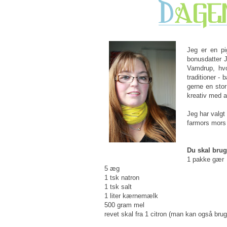
Jeg er en p
bonusdatter 
Vamdrup, hvo
traditioner -
gerne en stor
kreativ med a
Jeg har valgt
farmors mors 
Du skal brug
1 pakke gær
5 æg
1 tsk natron
1 tsk salt
1 liter kærnemælk
500 gram mel
revet skal fra 1 citron (man kan også brug