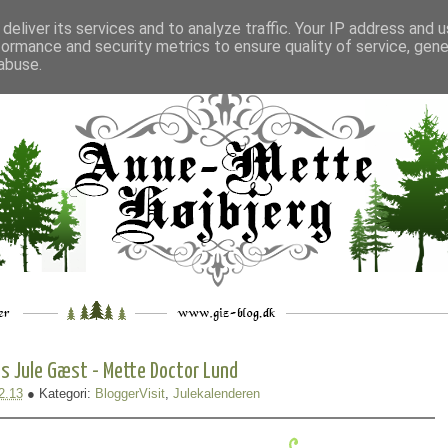
deliver its services and to analyze traffic. Your IP address and 
formance and security metrics to ensure quality of service, gen
___
_.
__
__
_
___
abuse.
s Jule Gæst - Mette Doctor Lund
2.13
● Kategori:
BloggerVisit
,
Julekalenderen