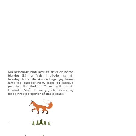
Min personlige profil hvor jeg deler en masse
blandet. Så her finder I billeder fra min
hverdag, lidt af de skønne bøger jeg læser,
hvad jeg shopper hjem, looks og makeup
produkter, lidt billeder af Cosmo og lidt af min
kreativitet. Altså alt hvad jeg interesserer mig
for og hvad jeg oplever på dagligt basis.