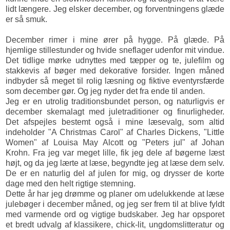
lidt længere. Jeg elsker december, og forventningens glæde
er så smuk.
December rimer i mine ører på hygge. På glæde. På
hjemlige stillestunder og hvide sneflager udenfor mit vindue.
Det tidlige mørke udnyttes med tæpper og te, julefilm og
stakkevis af bøger med dekorative forsider. Ingen måned
indbyder så meget til rolig læsning og fiktive eventyrsfærde
som december gør. Og jeg nyder det fra ende til anden.
Jeg er en utrolig traditionsbundet person, og naturligvis er
december skemalagt med juletraditioner og finurligheder.
Det afspejles bestemt også i mine læsevalg, som altid
indeholder "A Christmas Carol" af Charles Dickens, "Little
Women" af Louisa May Alcott og "Peters jul" af Johan
Krohn. Fra jeg var meget lille, fik jeg dele af bøgerne læst
højt, og da jeg lærte at læse, begyndte jeg at læse dem selv.
De er en naturlig del af julen for mig, og drysser de korte
dage med den helt rigtige stemning.
Dette år har jeg drømme og planer om udelukkende at læse
julebøger i december måned, og jeg ser frem til at blive fyldt
med varmende ord og vigtige budskaber. Jeg har opsporet
et bredt udvalg af klassikere, chick-lit, ungdomslitteratur og