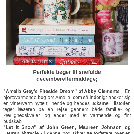
Perfekte bøger til snefulde
decembereftermiddage;
"Amelia Grey's Fireside Dream" af Abby Clements
- En
hjertevarmende bog om Amelia, som så inderligt ønsker sig
en vintervarm hytte til hende og hendes udkårne. Historien
tager læseren på en rejse gennem både familie- og
kærlighedskvaler, og ender med et varmende og fint
budskab.
"Let It Snow" af John Green, Maureen Johnson og
Lauren Myracle
- I denne bog skiver tre forfattere hver en