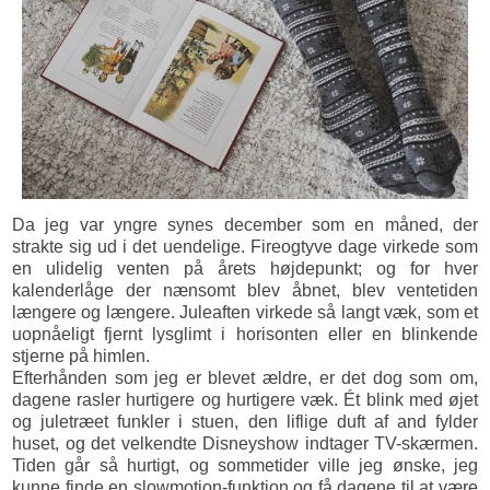
Da jeg var yngre synes december som en måned, der
strakte sig ud i det uendelige. Fireogtyve dage virkede som
en ulidelig venten på årets højdepunkt; og for hver
kalenderlåge der nænsomt blev åbnet, blev ventetiden
længere og længere. Juleaften virkede så langt væk, som et
uopnåeligt fjernt lysglimt i horisonten eller en blinkende
stjerne på himlen.
Efterhånden som jeg er blevet ældre, er det dog som om,
dagene rasler hurtigere og hurtigere væk. Ét blink med øjet
og juletræet funkler i stuen, den liflige duft af and fylder
huset, og det velkendte Disneyshow indtager TV-skærmen.
Tiden går så hurtigt, og sommetider ville jeg ønske, jeg
kunne finde en slowmotion-funktion og få dagene til at være