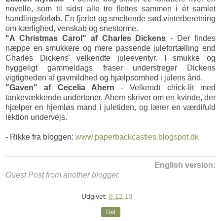
novelle, som til sidst alle tre flettes sammen i ét samlet
handlingsforløb. En fjerlet og smeltende sød vinterberetning
om kærlighed, venskab og snestorme.
"A Christmas Carol" af Charles Dickens
- Der findes
næppe en smukkere og mere passende julefortælling end
Charles Dickens' velkendte juleeventyr. I smukke og
hyggeligt gammeldags fraser understreger Dickens
vigtigheden af gavmildhed og hjælpsomhed i julens ånd.
"Gaven" af Cecelia Ahern
- Velkendt chick-lit med
tankevækkende undertoner. Ahern skriver om en kvinde, der
hjælper en hjemløs mand i juletiden, og lærer en værdifuld
lektion undervejs.
- Rikke fra bloggen:
www.paperbackcastles.blogspot.dk
English version:
Guest Post from another blogger.
Udgivet:
8.12.13
Del