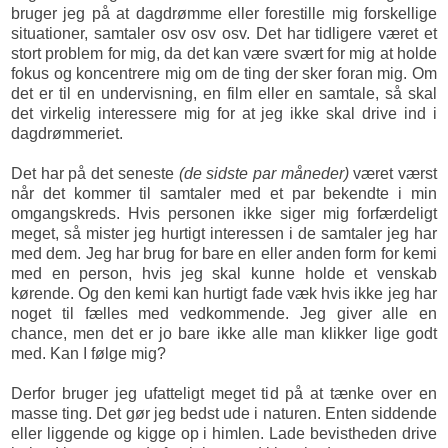
bruger jeg på at dagdrømme eller forestille mig forskellige
situationer, samtaler osv osv osv. Det har tidligere været et
stort problem for mig, da det kan være svært for mig at holde
fokus og koncentrere mig om de ting der sker foran mig. Om
det er til en undervisning, en film eller en samtale, så skal
det virkelig interessere mig for at jeg ikke skal drive ind i
dagdrømmeriet.
Det har på det seneste
(de sidste par måneder)
været værst
når det kommer til samtaler med et par bekendte i min
omgangskreds. Hvis personen ikke siger mig forfærdeligt
meget, så mister jeg hurtigt interessen i de samtaler jeg har
med dem. Jeg har brug for bare en eller anden form for kemi
med en person, hvis jeg skal kunne holde et venskab
kørende. Og den kemi kan hurtigt fade væk hvis ikke jeg har
noget til fælles med vedkommende. Jeg giver alle en
chance, men det er jo bare ikke alle man klikker lige godt
med. Kan I følge mig?
Derfor bruger jeg ufatteligt meget tid på at tænke over en
masse ting. Det gør jeg bedst ude i naturen. Enten siddende
eller liggende og kigge op i himlen. Lade bevistheden drive