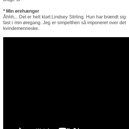
* Min ørehænger
Åhhh... Det er helt klart Lindsey Stirling. Hun har brændt sig
fast i min øregang. Jeg er simpelthen så imponeret over det
kvindemenneske.