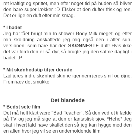
ret kraftigt og sprittet, men efter noget tid på huden så bliver
den bare super lækker. :D Elsker at den dufter frisk og ren.
Det er lige en duft efter min smag.
* I badet
Jeg har fået brugt min In-shower Body Milk meget, og efter
min skoldning anskaffede jeg mig også den i after sun-
versionen, som bare har den
SKØNNESTE
duft! Hvis ikke
det var fordi den er så dyr, så brugte jeg den satme dagligt i
badet. :P
* Mit skønhedstip til jer derude
Lad jeres indre skønhed skinne igennem jeres smil og øjne.
Fremhæv det smukke.
Det blandede
* Bedst sete film
Det må helt klart være "Bad Teacher". Så den ved et tilfælde
på TV og jeg må sige at den er fantastisk sjov. *Hehe* Jeg
skal i hvert fald have skaffet den så jeg kan hygge med den
en aften hvor jeg vil se en underholdende film.