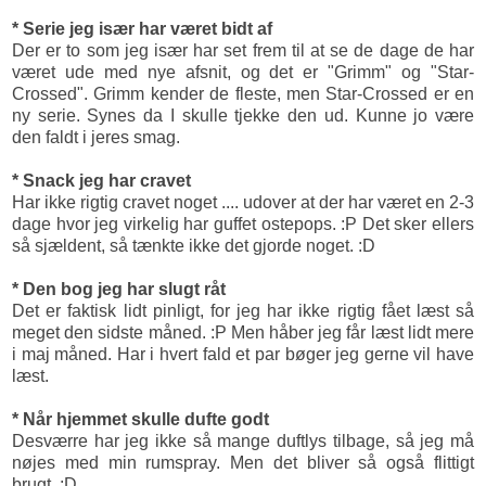
* Serie jeg især har været bidt af
Der er to som jeg især har set frem til at se de dage de har
været ude med nye afsnit, og det er "Grimm" og "Star-
Crossed". Grimm kender de fleste, men Star-Crossed er en
ny serie. Synes da I skulle tjekke den ud. Kunne jo være
den faldt i jeres smag.
* Snack jeg har cravet
Har ikke rigtig cravet noget .... udover at der har været en 2-3
dage hvor jeg virkelig har guffet ostepops. :P Det sker ellers
så sjældent, så tænkte ikke det gjorde noget. :D
* Den bog jeg har slugt råt
Det er faktisk lidt pinligt, for jeg har ikke rigtig fået læst så
meget den sidste måned. :P Men håber jeg får læst lidt mere
i maj måned. Har i hvert fald et par bøger jeg gerne vil have
læst.
* Når hjemmet skulle dufte godt
Desværre har jeg ikke så mange duftlys tilbage, så jeg må
nøjes med min rumspray. Men det bliver så også flittigt
brugt. :D