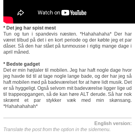
* Det jeg har spist mest
Tun og tun i spandevis næsten. *Hahahahaha* Der har
været tilbud på det i en kort periode og der købte jeg et par
dåser. Så den har stået på tunmousse i rigtig mange dage i
april måned.
* Bedste gadget
Det er min højtaler til mobilen. Jeg har haft nogle dage hvor
jeg havde tid til at tage nogle lange bade, og der har jeg så
haft mobilen med på badeværelset for at høre lidt musik. Det
er så hyggeligt. Også selvom mit badeværelse ligger lige ud
til trappeopgangen, så de kan høre ALT derude. Så har nok
skræmt et par stykker væk med min skønsang.
*Hahahahahah*
English version:
Translate the post from the option in the sidemenu.