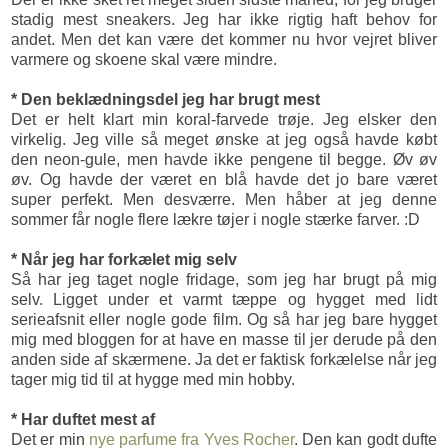
stadig mest sneakers. Jeg har ikke rigtig haft behov for
andet. Men det kan være det kommer nu hvor vejret bliver
varmere og skoene skal være mindre.
* Den beklædningsdel jeg har brugt mest
Det er helt klart min koral-farvede trøje. Jeg elsker den
virkelig. Jeg ville så meget ønske at jeg også havde købt
den neon-gule, men havde ikke pengene til begge. Øv øv
øv. Og havde der været en blå havde det jo bare været
super perfekt. Men desværre. Men håber at jeg denne
sommer får nogle flere lækre tøjer i nogle stærke farver. :D
* Når jeg har forkælet mig selv
Så har jeg taget nogle fridage, som jeg har brugt på mig
selv. Ligget under et varmt tæppe og hygget med lidt
serieafsnit eller nogle gode film. Og så har jeg bare hygget
mig med bloggen for at have en masse til jer derude på den
anden side af skærmene. Ja det er faktisk forkælelse når jeg
tager mig tid til at hygge med min hobby.
* Har duftet mest af
Det er min
nye parfume fra Yves Rocher
. Den kan godt dufte