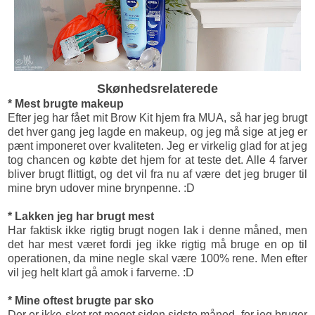
Skønhedsrelaterede
* Mest brugte makeup
Efter jeg har fået mit Brow Kit hjem fra MUA, så har jeg brugt
det hver gang jeg lagde en makeup, og jeg må sige at jeg er
pænt imponeret over kvaliteten. Jeg er virkelig glad for at jeg
tog chancen og købte det hjem for at teste det. Alle 4 farver
bliver brugt flittigt, og det vil fra nu af være det jeg bruger til
mine bryn udover mine brynpenne. :D
* Lakken jeg har brugt mest
Har faktisk ikke rigtig brugt nogen lak i denne måned, men
det har mest været fordi jeg ikke rigtig må bruge en op til
operationen, da mine negle skal være 100% rene. Men efter
vil jeg helt klart gå amok i farverne. :D
* Mine oftest brugte par sko
Der er ikke sket ret meget siden sidste måned, for jeg bruger