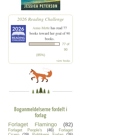
2026 Reading Challenge
Anne-Mette
has read 77
books toward her goal of 90
books.
77 of
90
(85%)
view books
Boganmeldelserne fordelt i
forlag
Forlaget Flamingo
(82)
Forlaget People's
(46)
Forlaget
Cicero
(29)
Politikens Forlag
(26)