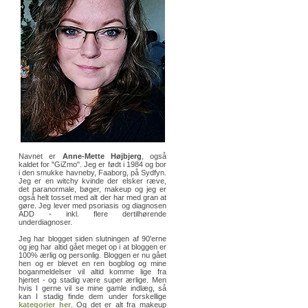
Navnet er
Anne-Mette Højbjerg
, også
kaldet for "GiZmo". Jeg er født i 1984 og bor
i den smukke havneby, Faaborg, på Sydfyn.
Jeg er en witchy kvinde der elsker ræve,
det paranormale, bøger, makeup og jeg er
også helt tosset med alt der har med gran at
gøre. Jeg lever med psoriasis og diagnosen
ADD - inkl. flere dertilhørende
underdiagnoser.
Jeg har blogget siden slutningen af 90'erne
og jeg har altid gået meget op i at bloggen er
100% ærlig og personlig. Bloggen er nu gået
hen og er blevet en ren bogblog og mine
boganmeldelser vil altid komme lige fra
hjertet - og stadig være super ærlige. Men
hvis I gerne vil se mine gamle indlæg, så
kan I stadig finde dem under forskellige
kategorier her
. Og det er alt fra makeup