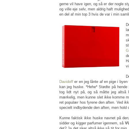
gerne vil have igen, og så er der nogle st
og ville eje selv, men aldrig haft mulighe
en del af min top 3 hvis de var i min saml
D
l
m
s
t
G
d
H
v
D
Davidoff
er en jeg lånte af en pige i bye
kan jeg huske. *Hehe* Stødte på hende 
tog lidt nyt på, og så måtte jeg altså 
mærkelig, men kunne slet ikke komme mi
ret populær hos fyrene den aften. Ved ik
specielt indbydende den aften, men hold d
Kunne faktisk ikke huske navnet på den
sidder og kigger parfumer igennem, så
VU
det? Ja det sker altså ikke så tit for mig, 