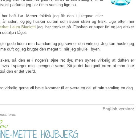
favorit-parfume jeg har i min samling lige nu.
ar haft før. Mener faktisk jeg fik den i julegave eller
 år siden, og jeg husker duften som super skøn og frisk. Lige efter min
rket Laura Biagiotti
jeg her tænker på. Flasken er super fin og jeg elsker
detalje i låget.
gle gode tider i min barndom og jeg savner den virkelig. Jeg kan huske jeg
 duft og jeg brugte den meget til når jeg skulle i byen.
asken, så den er i nogen's øjne ret dyr, men synes virkelig at duften er
 - hvis I spørger mig - pengene værd. Så ja det kan godt være at man ikke
tså den er det værd.
g virkelig gerne vil have kommer til at være en del af min samling en dag.
English version:
 sidemenu.