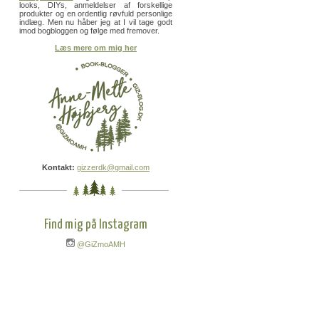
looks, DIYs, anmeldelser af forskellige
produkter og en ordentlig røvfuld personlige
indlæg. Men nu håber jeg at I vil tage godt
imod bogbloggen og følge med fremover.
Læs mere om mig her
Kontakt:
gizzerdk@gmail.com
Find mig på Instagram
@GiZmoAMH