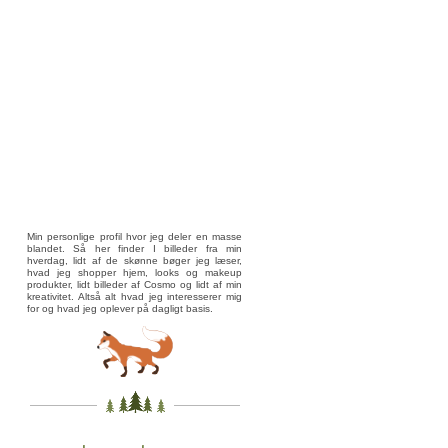
Min personlige profil hvor jeg deler en masse
blandet. Så her finder I billeder fra min
hverdag, lidt af de skønne bøger jeg læser,
hvad jeg shopper hjem, looks og makeup
produkter, lidt billeder af Cosmo og lidt af min
kreativitet. Altså alt hvad jeg interesserer mig
for og hvad jeg oplever på dagligt basis.