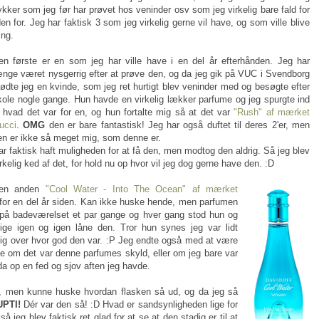
ykker som jeg før har prøvet hos veninder osv som jeg virkelig bare fald for
den for. Jeg har faktisk 3 som jeg virkelig gerne vil have, og som ville blive
ing.
en første er en som jeg har ville have i en del år efterhånden. Jeg har
ænge været nysgerrig efter at prøve den, og da jeg gik på VUC i Svendborg
ødte jeg en kvinde, som jeg ret hurtigt blev veninder med og besøgte efter
kole nogle gange. Hun havde en virkelig lækker parfume og jeg spurgte ind
il hvad det var for en, og hun fortalte mig så at det var
"Rush" af mærket
ucci
.
OMG
den er bare fantastisk! Jeg har også duftet til deres 2'er, men
en er ikke så meget mig, som denne er.
ar faktisk haft muligheden for at få den, men modtog den aldrig. Så jeg blev
irkelig ked af det, for hold nu op hvor vil jeg dog gerne have den. :D
en anden
"Cool Water - Into The Ocean" af mærket
n for en del år siden. Kan ikke huske hende, men parfumen
på badeværelset et par gange og hver gang stod hun og
lige igen og igen låne den. Tror hun synes jeg var lidt
g over hvor god den var. :P Jeg endte også med at være
ke om det var denne parfumes skyld, eller om jeg bare var
a op en fed og sjov aften jeg havde.
, men kunne huske hvordan flasken så ud, og da jeg så
PTI!
Dér var den så! :D Hvad er sandsynligheden lige for
så jeg blev faktisk ret glad for at se at den stadig er til at