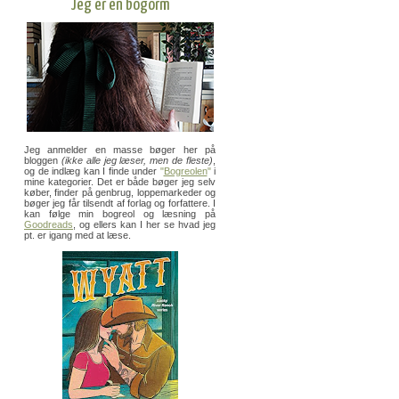
Jeg er en bogorm
Jeg anmelder en masse bøger her på
bloggen
(ikke alle jeg læser, men de fleste)
,
og de indlæg kan I finde under
"
Bogreolen
"
i
mine kategorier. Det er både bøger jeg selv
køber, finder på genbrug, loppemarkeder og
bøger jeg får tilsendt af forlag og forfattere. I
kan følge min bogreol og læsning på
Goodreads
, og ellers kan I her se hvad jeg
pt. er igang med at læse.