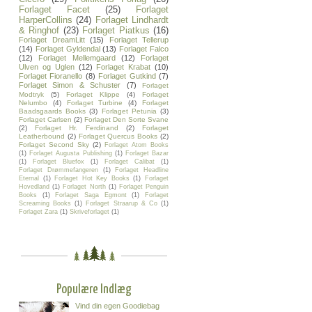
Forlaget Facet
(25)
Forlaget
HarperCollins
(24)
Forlaget Lindhardt
& Ringhof
(23)
Forlaget Piatkus
(16)
Forlaget DreamLitt
(15)
Forlaget Tellerup
(14)
Forlaget Gyldendal
(13)
Forlaget Falco
(12)
Forlaget Mellemgaard
(12)
Forlaget
Ulven og Uglen
(12)
Forlaget Krabat
(10)
Forlaget Fioranello
(8)
Forlaget Gutkind
(7)
Forlaget Simon & Schuster
(7)
Forlaget
Modtryk
(5)
Forlaget Klippe
(4)
Forlaget
Nelumbo
(4)
Forlaget Turbine
(4)
Forlaget
Baadsgaards Books
(3)
Forlaget Petunia
(3)
Forlaget Carlsen
(2)
Forlaget Den Sorte Svane
(2)
Forlaget Hr. Ferdinand
(2)
Forlaget
Leatherbound
(2)
Forlaget Quercus Books
(2)
Forlaget Second Sky
(2)
Forlaget Atom Books
(1)
Forlaget Augusta Publishing
(1)
Forlaget Bazar
(1)
Forlaget Bluefox
(1)
Forlaget Calibat
(1)
Forlaget Drømmefangeren
(1)
Forlaget Headline
Eternal
(1)
Forlaget Hot Key Books
(1)
Forlaget
Hovedland
(1)
Forlaget North
(1)
Forlaget Penguin
Books
(1)
Forlaget Saga Egmont
(1)
Forlaget
Screaming Books
(1)
Forlaget Straarup & Co
(1)
Forlaget Zara
(1)
Skriveforlaget
(1)
Populære Indlæg
Vind din egen Goodiebag