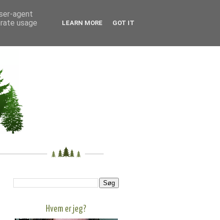
user-agent
erate usage
LEARN MORE
GOT IT
Hvem er jeg?