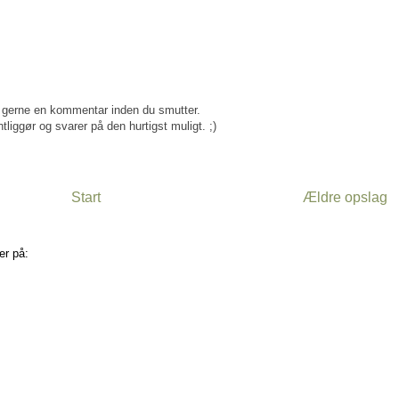
gerne en kommentar inden du smutter.
tliggør og svarer på den hurtigst muligt. ;)
Start
Ældre opslag
er på:
Kommentarer til indlægget (Atom)