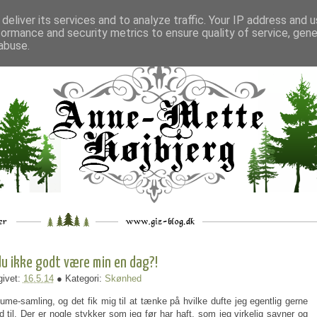
deliver its services and to analyze traffic. Your IP address and 
formance and security metrics to ensure quality of service, gen
___
_.
__
__
_
___
abuse.
 du ikke godt være min en dag?!
ivet:
16.5.14
● Kategori:
Skønhed
ume-samling, og det fik mig til at tænke på hvilke dufte jeg egentlig gerne
d til. Der er nogle stykker som jeg før har haft, som jeg virkelig savner og