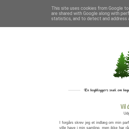
This site uses cookies from Google to 
are shared with Google along with per
statistics, and to detect and address 
Vil
Udg
I forgårs skrev jeg et indlæg om min parf
ville have i min samling, men ikke har rå