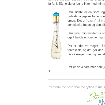
få fat i. Så heldig er jeg jo ikke med min 
Den sidste er en som jeg h
fødselsdagsgave for en del
smag. Det er
"Laura" af mæ
den slanke facon og den blå 
Den giver mig minder fra no
også havde en creme i samme
Der er ikke ret meget i fl
fantastisk, og det gør den
får så meget, men synes al
Det er de 3 parfumer som je
:D
Translate the post from the option in the