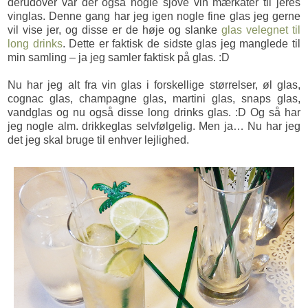
derudover var der også nogle sjove vin mærkater til jeres
vinglas. Denne gang har jeg igen nogle fine glas jeg gerne
vil vise jer, og disse er de høje og slanke
glas velegnet til
long drinks
. Dette er faktisk de sidste glas jeg manglede til
min samling – ja jeg samler faktisk på glas. :D
Nu har jeg alt fra vin glas i forskellige størrelser, øl glas,
cognac glas, champagne glas, martini glas, snaps glas,
vandglas og nu også disse long drinks glas. :D Og så har
jeg nogle alm. drikkeglas selvfølgelig. Men ja… Nu har jeg
det jeg skal bruge til enhver lejlighed.