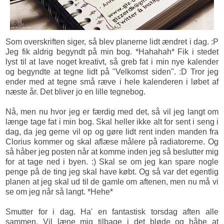
Som overskriften siger, så blev planerne lidt ændret i dag. :P
Jeg fik aldrig begyndt på min bog. *Hahahah* Fik i stedet
lyst til at lave noget kreativt, så greb fat i min nye kalender
og begyndte at tegne lidt på "Velkomst siden". :D Tror jeg
ender med at tegne små ræve i hele kalenderen i løbet af
næste år. Det bliver jo en lille tegnebog.
Nå, men nu hvor jeg er færdig med det, så vil jeg langt om
længe tage fat i min bog. Skal heller ikke alt for sent i seng i
dag, da jeg gerne vil op og gøre lidt rent inden manden fra
Clorius kommer og skal aflæse målere på radiatorerne. Og
så håber jeg posten når at komme inden jeg så beslutter mig
for at tage ned i byen. :) Skal se om jeg kan spare nogle
penge på de ting jeg skal have købt. Og så var det egentlig
planen at jeg skal ud til de gamle om aftenen, men nu må vi
se om jeg når så langt. *Hehe*
Smutter for i dag. Ha' en fantastisk torsdag aften alle
sammen. Vil læne mig tilbage i det bløde og håbe at