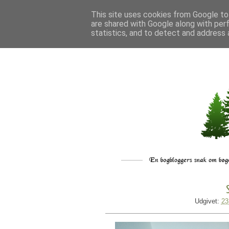
This site uses cookies from Google to 
are shared with Google along with per
statistics, and to detect and address 
Udgivet:
23