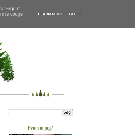
user-agent
erate usage
LEARN MORE
GOT IT
Hvem er jeg?