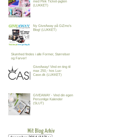
med Pink Ticket-jagten
(LUKKET)
Ny GiveAway på GiZmo's
Blog! (LUKKET)
Skønhed findes i alle Former, Størrelser
og Farver!
GiveAway! Vind en ting til
max 250,- hos Lux-
Case.dk (LUKKET)
GIVEAWAY - Vind din egen
Personlige Kalender
(SLUT)
Mit Blog Arkiv