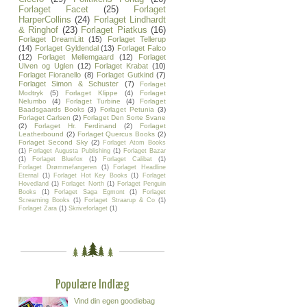
Forlaget Facet
(25)
Forlaget
HarperCollins
(24)
Forlaget Lindhardt
& Ringhof
(23)
Forlaget Piatkus
(16)
Forlaget DreamLitt
(15)
Forlaget Tellerup
(14)
Forlaget Gyldendal
(13)
Forlaget Falco
(12)
Forlaget Mellemgaard
(12)
Forlaget
Ulven og Uglen
(12)
Forlaget Krabat
(10)
Forlaget Fioranello
(8)
Forlaget Gutkind
(7)
Forlaget Simon & Schuster
(7)
Forlaget
Modtryk
(5)
Forlaget Klippe
(4)
Forlaget
Nelumbo
(4)
Forlaget Turbine
(4)
Forlaget
Baadsgaards Books
(3)
Forlaget Petunia
(3)
Forlaget Carlsen
(2)
Forlaget Den Sorte Svane
(2)
Forlaget Hr. Ferdinand
(2)
Forlaget
Leatherbound
(2)
Forlaget Quercus Books
(2)
Forlaget Second Sky
(2)
Forlaget Atom Books
(1)
Forlaget Augusta Publishing
(1)
Forlaget Bazar
(1)
Forlaget Bluefox
(1)
Forlaget Calibat
(1)
Forlaget Drømmefangeren
(1)
Forlaget Headline
Eternal
(1)
Forlaget Hot Key Books
(1)
Forlaget
Hovedland
(1)
Forlaget North
(1)
Forlaget Penguin
Books
(1)
Forlaget Saga Egmont
(1)
Forlaget
Screaming Books
(1)
Forlaget Straarup & Co
(1)
Forlaget Zara
(1)
Skriveforlaget
(1)
Populære Indlæg
Vind din egen goodiebag