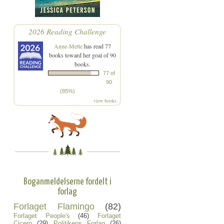
2026 Reading Challenge
Anne-Mette
has read 77
books toward her goal of 90
books.
77 of
90
(85%)
view books
Boganmeldelserne fordelt i
forlag
Forlaget Flamingo
(82)
Forlaget People's
(46)
Forlaget
Cicero
(29)
Politikens Forlag
(26)