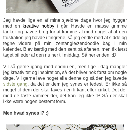
Jeg havde lige en af mine sjældne dage hvor jeg hygger
med en
kreative hobby
i går. Havde en masse grimme
tanker og havde brug for at komme af med noget af al den
frustration jeg havde i fingrene, så jeg endte med at sidde og
tegne videre på min zentangle/zendoodle bag i min
kalender. Blev færdig med den sent på aftenen, men fik først
taget billeder af den nu her til middag. Så her er den. :D
Vil så gerne igang med endnu en, men lige i dag mangler
jeg kreativitet og inspiration, så det bliver nok først om nogle
dage. Vil gerne lave noget alla denne og så den jeg lavede
sidste gang
, da det er dem jeg synes er fedest. Er ikke så
meget til dem der skal laves i en firkant eller cirkel. Det der
med de faste rammer der, det kan jeg ikke :P Så der skal
ikke være nogen bestemt form.
Men hvad synes I? :)