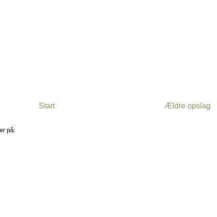
Start
Ældre opslag
er på:
Kommentarer til indlægget (Atom)