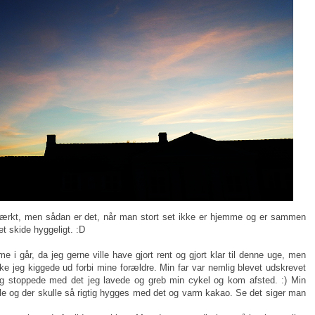
ærkt, men sådan er det, når man stort set ikke er hjemme og er sammen
t skide hyggeligt. :D
 i går, da jeg gerne ville have gjort rent og gjort klar til denne uge, men
kke jeg kiggede ud forbi mine forældre. Min far var nemlig blevet udskrevet
eg stoppede med det jeg lavede og greb min cykel og kom afsted. :) Min
le og der skulle så rigtig hygges med det og varm kakao. Se det siger man