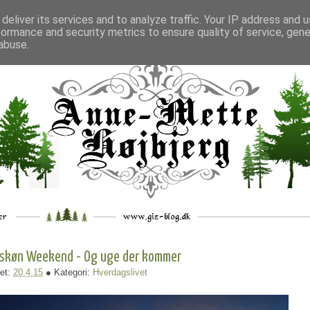
deliver its services and to analyze traffic. Your IP address and 
formance and security metrics to ensure quality of service, gen
___
_.
__
__
_
___
abuse.
 skøn Weekend - Og uge der kommer
et:
20.4.15
● Kategori:
Hverdagslivet