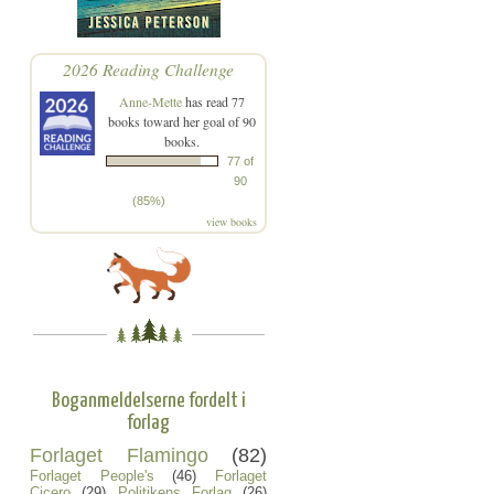
2026 Reading Challenge
Anne-Mette
has read 77
books toward her goal of 90
books.
77 of
90
(85%)
view books
Boganmeldelserne fordelt i
forlag
Forlaget Flamingo
(82)
Forlaget People's
(46)
Forlaget
Cicero
(29)
Politikens Forlag
(26)