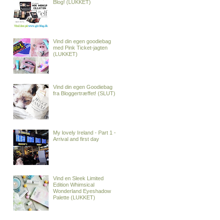
Blog! (LUKKET)
Vind din egen goodiebag
med Pink Ticket-jagten
(LUKKET)
Vind din egen Goodiebag
fra Bloggertræffet! (SLUT)
My lovely Ireland - Part 1 -
Arrival and first day
Vind en Sleek Limited
Edition Whimsical
Wonderland Eyeshadow
Palette (LUKKET)