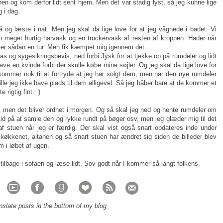
n og kom derfor lidt sent hjem. Men det var stadig lyst, så jeg kunne lige
g i dag.
lå og læste i nat. Men jeg skal da lige love for at jeg vågnede i badet. Vi
 meget hurtig hårvask og en truckervask af resten af kroppen. Hader når
fter sådan en tur. Men fik kæmpet mig igennem det.
as og sygesikringsbevis, ned forbi Jysk for at tjekke op på rumdeler og lidt
ve en kvinde forbi der skulle købe mine søjler. Og jeg skal da lige love for
ommer nok til at fortryde at jeg har solgt dem, men når den nye rumdeler
lle jeg ikke have plads til dem alligevel. Så jeg håber bare at de kommer et
rigtig fint. :)
, men det bliver ordnet i morgen. Og så skal jeg ned og hente rumdeler om
id på at samle den og rykke rundt på bøger osv, men jeg glæder mig til det
 af stuen når jeg er færdig. Der skal vist også snart opdateres inde under
køkkenet, altanen og så snart stuen har ændret sig siden de billeder blev
m i løbet af ugen.
tilbage i sofaen og læse lidt. Sov godt når I kommer så langt folkens.
nslate posts in the bottom of my blog