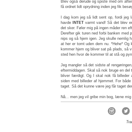
Blev også derude og spiste med om aftene
få ordnet lidt oprydning inden jeg fik besø
I dag kom jeg så lidt sent op, fordi jeg 
havde
INTET
varmt vand! Så det blev en
det sker. Føler mig på ingen måder ren e
Derefter gik turen ned forbi banken med p
nips og så hjem igen. Jeg skulle nemlig ha
at her er tomt uden dem nu. *Hehe* Og k
kommer hjem og bliver sat på plads, så vi
sted hen hvor de kommer til at stå og pynte 
Jeg mangler så det sidste af rengøringen
eftermiddagen. Skal så nok bruge en del t
bliver færdigt. Og I skal nok få billeder
siden med billeder af hjemmet. For både 
taget. Så det kunne være jeg får taget de
Nå... men jeg vil gribe min bog, læne mig 
Tra