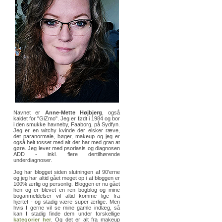
Navnet er
Anne-Mette Højbjerg
, også
kaldet for "GiZmo". Jeg er født i 1984 og bor
i den smukke havneby, Faaborg, på Sydfyn.
Jeg er en witchy kvinde der elsker ræve,
det paranormale, bøger, makeup og jeg er
også helt tosset med alt der har med gran at
gøre. Jeg lever med psoriasis og diagnosen
ADD - inkl. flere dertilhørende
underdiagnoser.
Jeg har blogget siden slutningen af 90'erne
og jeg har altid gået meget op i at bloggen er
100% ærlig og personlig. Bloggen er nu gået
hen og er blevet en ren bogblog og mine
boganmeldelser vil altid komme lige fra
hjertet - og stadig være super ærlige. Men
hvis I gerne vil se mine gamle indlæg, så
kan I stadig finde dem under forskellige
kategorier her
. Og det er alt fra makeup