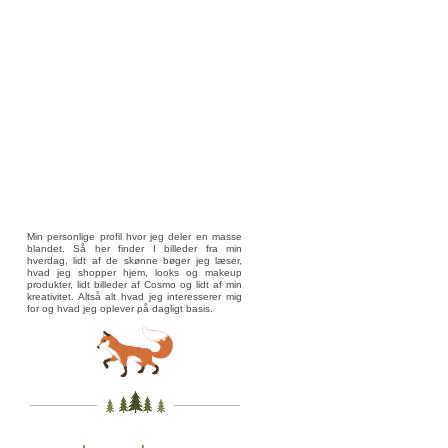
Min personlige profil hvor jeg deler en masse
blandet. Så her finder I billeder fra min
hverdag, lidt af de skønne bøger jeg læser,
hvad jeg shopper hjem, looks og makeup
produkter, lidt billeder af Cosmo og lidt af min
kreativitet. Altså alt hvad jeg interesserer mig
for og hvad jeg oplever på dagligt basis.