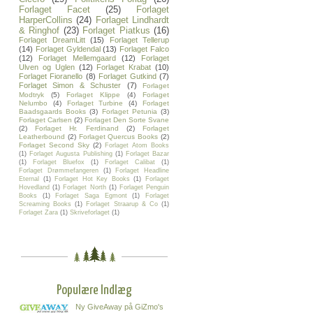
Forlaget Facet
(25)
Forlaget
HarperCollins
(24)
Forlaget Lindhardt
& Ringhof
(23)
Forlaget Piatkus
(16)
Forlaget DreamLitt
(15)
Forlaget Tellerup
(14)
Forlaget Gyldendal
(13)
Forlaget Falco
(12)
Forlaget Mellemgaard
(12)
Forlaget
Ulven og Uglen
(12)
Forlaget Krabat
(10)
Forlaget Fioranello
(8)
Forlaget Gutkind
(7)
Forlaget Simon & Schuster
(7)
Forlaget
Modtryk
(5)
Forlaget Klippe
(4)
Forlaget
Nelumbo
(4)
Forlaget Turbine
(4)
Forlaget
Baadsgaards Books
(3)
Forlaget Petunia
(3)
Forlaget Carlsen
(2)
Forlaget Den Sorte Svane
(2)
Forlaget Hr. Ferdinand
(2)
Forlaget
Leatherbound
(2)
Forlaget Quercus Books
(2)
Forlaget Second Sky
(2)
Forlaget Atom Books
(1)
Forlaget Augusta Publishing
(1)
Forlaget Bazar
(1)
Forlaget Bluefox
(1)
Forlaget Calibat
(1)
Forlaget Drømmefangeren
(1)
Forlaget Headline
Eternal
(1)
Forlaget Hot Key Books
(1)
Forlaget
Hovedland
(1)
Forlaget North
(1)
Forlaget Penguin
Books
(1)
Forlaget Saga Egmont
(1)
Forlaget
Screaming Books
(1)
Forlaget Straarup & Co
(1)
Forlaget Zara
(1)
Skriveforlaget
(1)
Populære Indlæg
Ny GiveAway på GiZmo's