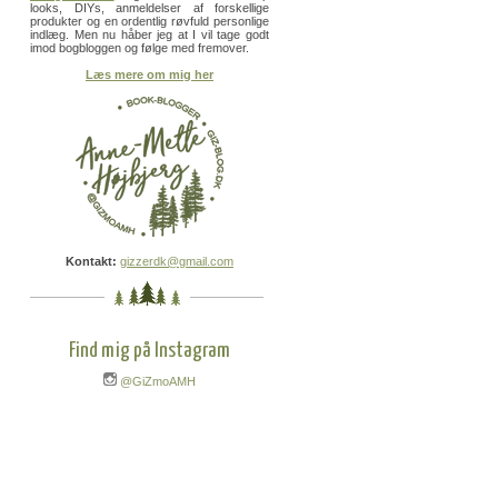
looks, DIYs, anmeldelser af forskellige
produkter og en ordentlig røvfuld personlige
indlæg. Men nu håber jeg at I vil tage godt
imod bogbloggen og følge med fremover.
Læs mere om mig her
Kontakt:
gizzerdk@gmail.com
Find mig på Instagram
@GiZmoAMH