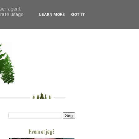
user-agent
erate usage
LEARN MORE
GOT IT
Hvem er jeg?