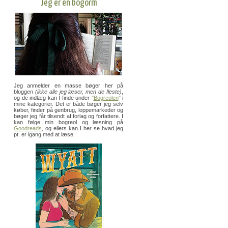
Jeg er en bogorm
Jeg anmelder en masse bøger her på
bloggen
(ikke alle jeg læser, men de fleste)
,
og de indlæg kan I finde under
"
Bogreolen
"
i
mine kategorier. Det er både bøger jeg selv
køber, finder på genbrug, loppemarkeder og
bøger jeg får tilsendt af forlag og forfattere. I
kan følge min bogreol og læsning på
Goodreads
, og ellers kan I her se hvad jeg
pt. er igang med at læse.