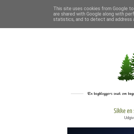
This site uses cookies from Google to 
are shared with Google along with per
statistics, and to detect and address 
Sikke en
Udgiv