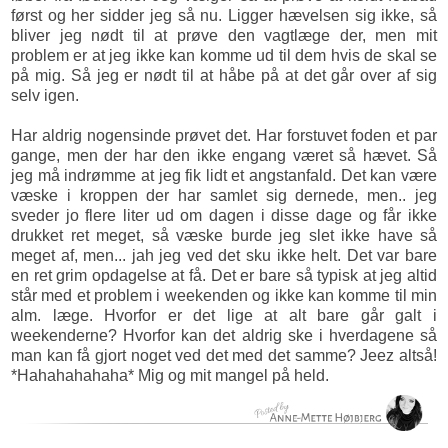
først og her sidder jeg så nu. Ligger hævelsen sig ikke, så
bliver jeg nødt til at prøve den vagtlæge der, men mit
problem er at jeg ikke kan komme ud til dem hvis de skal se
på mig. Så jeg er nødt til at håbe på at det går over af sig
selv igen.
Har aldrig nogensinde prøvet det. Har forstuvet foden et par
gange, men der har den ikke engang været så hævet. Så
jeg må indrømme at jeg fik lidt et angstanfald. Det kan være
væske i kroppen der har samlet sig dernede, men.. jeg
sveder jo flere liter ud om dagen i disse dage og får ikke
drukket ret meget, så væske burde jeg slet ikke have så
meget af, men... jah jeg ved det sku ikke helt. Det var bare
en ret grim opdagelse at få. Det er bare så typisk at jeg altid
står med et problem i weekenden og ikke kan komme til min
alm. læge. Hvorfor er det lige at alt bare går galt i
weekenderne? Hvorfor kan det aldrig ske i hverdagene så
man kan få gjort noget ved det med det samme? Jeez altså!
*Hahahahahaha* Mig og mit mangel på held.