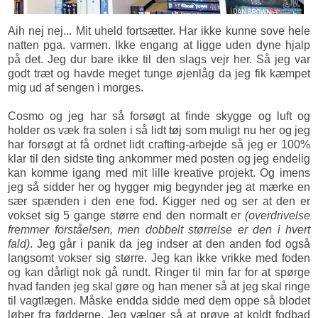
Aih nej nej... Mit uheld fortsætter. Har ikke kunne sove hele
natten pga. varmen. Ikke engang at ligge uden dyne hjalp
på det. Jeg dur bare ikke til den slags vejr her. Så jeg var
godt træt og havde meget tunge øjenlåg da jeg fik kæmpet
mig ud af sengen i morges.
Cosmo og jeg har så forsøgt at finde skygge og luft og
holder os væk fra solen i så lidt
tøj
som muligt nu her og jeg
har forsøgt at få ordnet lidt crafting-arbejde så jeg er 100%
klar til den sidste ting ankommer med posten og jeg endelig
kan komme igang med mit lille kreative projekt. Og imens
jeg så sidder her og hygger mig begynder jeg at mærke en
sær spænden i den ene fod. Kigger ned og ser at den er
vokset sig 5 gange større end den normalt er
(overdrivelse
fremmer forståelsen, men dobbelt størrelse er den i hvert
fald)
. Jeg går i panik da jeg indser at den anden fod også
langsomt vokser sig større. Jeg kan ikke vrikke med foden
og kan dårligt nok gå rundt. Ringer til min far for at spørge
hvad fanden jeg skal gøre og han mener så at jeg skal ringe
til vagtlægen. Måske endda sidde med dem oppe så blodet
løber fra fødderne. Jeg vælger så at prøve at koldt fodbad