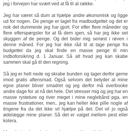
jeg i forvejen har svært ved at få til at række.
Jeg har været så dum at hjælpe andre økonomisk og ligge
ud for nogen. De penge er taget fra madbudgettet og det er
nok det dummeste jeg har gjort. For efter flere måneder og
flere efterspørgsler for at få dem igen, så har jeg ikke set
skyggen af de penge. Og det bider mig seriøst i røven i
denne måned. For jeg har ikke råd til at tage penge fra
budgettet da jeg skal finde en masse penge til min
indboforsikring d. 1 Januar. Så alt hvad jeg kan skabe
sammen skal gå til den regning.
Så jeg er helt nede og skrabe bunden og tager derfor gerne
imod gratis aftensmad. Også selvom det betyder at mine
egne planer bliver smadret og jeg derfor må overbooke
andre dage for at nå det hele. Det stresser mig og jeg har en
masse rysteture og river meget i mine neglebånd pga. en
masse frustrationer, men.. jeg kan heller ikke pille nogle af
tingene fra da det ikke vil hjælpe på det. Det vil jo også
ødelægge mine planer. Så det er valget mellem pest eller
kolera.