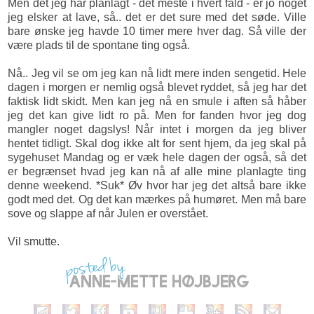
Men det jeg har planlagt - det meste i hvert fald - er jo noget
jeg elsker at lave, så.. det er det sure med det søde. Ville
bare ønske jeg havde 10 timer mere hver dag. Så ville der
være plads til de spontane ting også.
Nå.. Jeg vil se om jeg kan nå lidt mere inden sengetid. Hele
dagen i morgen er nemlig også blevet ryddet, så jeg har det
faktisk lidt skidt. Men kan jeg nå en smule i aften så håber
jeg det kan give lidt ro på. Men for fanden hvor jeg dog
mangler noget dagslys! Når intet i morgen da jeg bliver
hentet tidligt. Skal dog ikke alt for sent hjem, da jeg skal på
sygehuset Mandag og er væk hele dagen der også, så det
er begrænset hvad jeg kan nå af alle mine planlagte ting
denne weekend. *Suk* Øv hvor har jeg det altså bare ikke
godt med det. Og det kan mærkes på humøret. Men må bare
sove og slappe af når Julen er overstået.
Vil smutte.