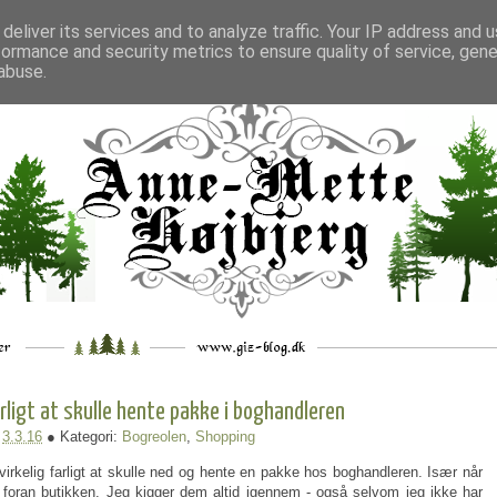
deliver its services and to analyze traffic. Your IP address and 
formance and security metrics to ensure quality of service, gen
___
_.
__
__
_
___
abuse.
rligt at skulle hente pakke i boghandleren
:
3.3.16
● Kategori:
Bogreolen
,
Shopping
irkelig farligt at skulle ned og hente en pakke hos boghandleren. Især når
 foran butikken. Jeg kigger dem altid igennem - også selvom jeg ikke har