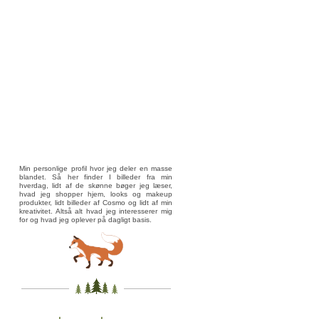
Min personlige profil hvor jeg deler en masse
blandet. Så her finder I billeder fra min
hverdag, lidt af de skønne bøger jeg læser,
hvad jeg shopper hjem, looks og makeup
produkter, lidt billeder af Cosmo og lidt af min
kreativitet. Altså alt hvad jeg interesserer mig
for og hvad jeg oplever på dagligt basis.