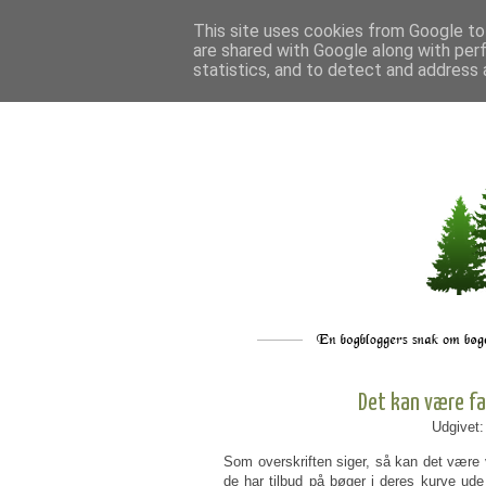
This site uses cookies from Google to 
are shared with Google along with per
statistics, and to detect and address 
Det kan være fa
Udgivet
Som overskriften siger, så kan det være v
de har tilbud på bøger i deres kurve ude