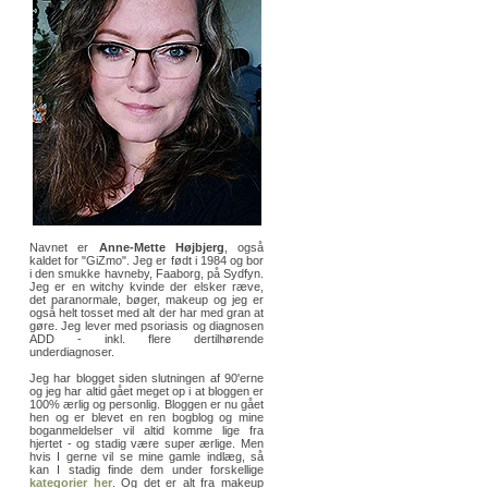
Navnet er
Anne-Mette Højbjerg
, også
kaldet for "GiZmo". Jeg er født i 1984 og bor
i den smukke havneby, Faaborg, på Sydfyn.
Jeg er en witchy kvinde der elsker ræve,
det paranormale, bøger, makeup og jeg er
også helt tosset med alt der har med gran at
gøre. Jeg lever med psoriasis og diagnosen
ADD - inkl. flere dertilhørende
underdiagnoser.
Jeg har blogget siden slutningen af 90'erne
og jeg har altid gået meget op i at bloggen er
100% ærlig og personlig. Bloggen er nu gået
hen og er blevet en ren bogblog og mine
boganmeldelser vil altid komme lige fra
hjertet - og stadig være super ærlige. Men
hvis I gerne vil se mine gamle indlæg, så
kan I stadig finde dem under forskellige
kategorier her
. Og det er alt fra makeup