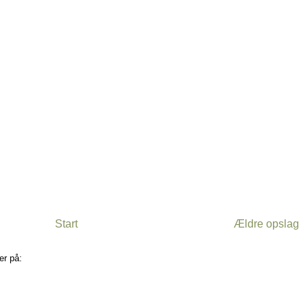
Start
Ældre opslag
er på:
Kommentarer til indlægget (Atom)