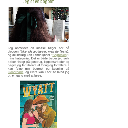
Jeg er en bogorm
Jeg anmelder en masse bøger her på
bloggen
(ikke alle jeg læser, men de fleste)
,
og de indlæg kan I finde under
"
Bogreolen
"
i
mine kategorier. Det er både bøger jeg selv
køber, finder på genbrug, loppemarkeder og
bøger jeg får tilsendt af forlag og forfattere. I
kan følge min bogreol og læsning på
Goodreads
, og ellers kan I her se hvad jeg
pt. er igang med at læse.