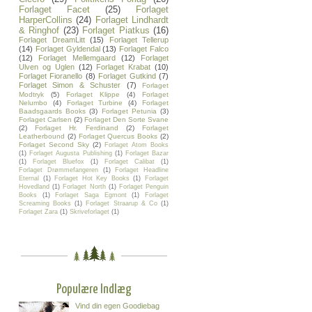
Forlaget Facet
(25)
Forlaget
HarperCollins
(24)
Forlaget Lindhardt
& Ringhof
(23)
Forlaget Piatkus
(16)
Forlaget DreamLitt
(15)
Forlaget Tellerup
(14)
Forlaget Gyldendal
(13)
Forlaget Falco
(12)
Forlaget Mellemgaard
(12)
Forlaget
Ulven og Uglen
(12)
Forlaget Krabat
(10)
Forlaget Fioranello
(8)
Forlaget Gutkind
(7)
Forlaget Simon & Schuster
(7)
Forlaget
Modtryk
(5)
Forlaget Klippe
(4)
Forlaget
Nelumbo
(4)
Forlaget Turbine
(4)
Forlaget
Baadsgaards Books
(3)
Forlaget Petunia
(3)
Forlaget Carlsen
(2)
Forlaget Den Sorte Svane
(2)
Forlaget Hr. Ferdinand
(2)
Forlaget
Leatherbound
(2)
Forlaget Quercus Books
(2)
Forlaget Second Sky
(2)
Forlaget Atom Books
(1)
Forlaget Augusta Publishing
(1)
Forlaget Bazar
(1)
Forlaget Bluefox
(1)
Forlaget Calibat
(1)
Forlaget Drømmefangeren
(1)
Forlaget Headline
Eternal
(1)
Forlaget Hot Key Books
(1)
Forlaget
Hovedland
(1)
Forlaget North
(1)
Forlaget Penguin
Books
(1)
Forlaget Saga Egmont
(1)
Forlaget
Screaming Books
(1)
Forlaget Straarup & Co
(1)
Forlaget Zara
(1)
Skriveforlaget
(1)
Populære Indlæg
Vind din egen Goodiebag