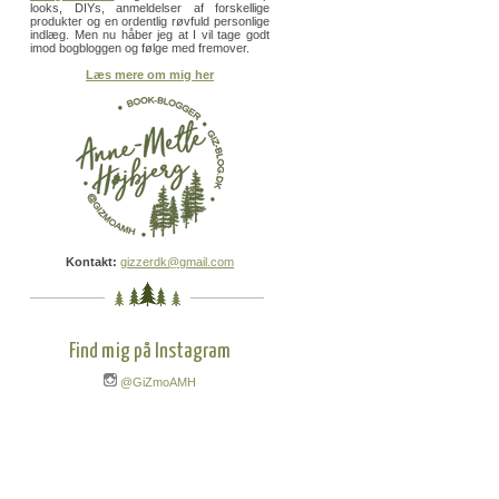
looks, DIYs, anmeldelser af forskellige
produkter og en ordentlig røvfuld personlige
indlæg. Men nu håber jeg at I vil tage godt
imod bogbloggen og følge med fremover.
Læs mere om mig her
Kontakt:
gizzerdk@gmail.com
Find mig på Instagram
@GiZmoAMH