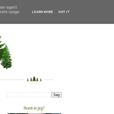
user-agent
erate usage
LEARN MORE
GOT IT
Hvem er jeg?