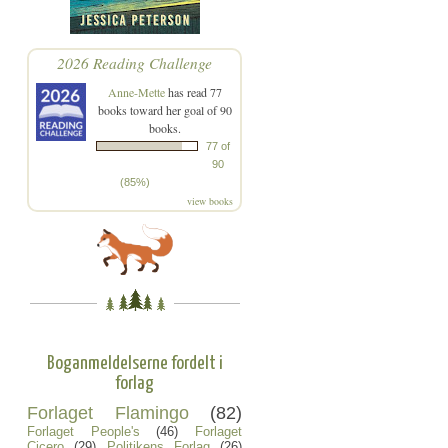
2026 Reading Challenge
Anne-Mette
has read 77
books toward her goal of 90
books.
77 of
90
(85%)
view books
Boganmeldelserne fordelt i
forlag
Forlaget Flamingo
(82)
Forlaget People's
(46)
Forlaget
Cicero
(29)
Politikens Forlag
(26)