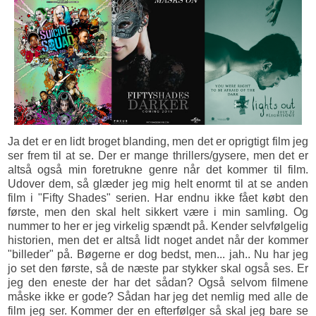
Ja det er en lidt broget blanding, men det er oprigtigt film jeg
ser frem til at se. Der er mange thrillers/gysere, men det er
altså også min foretrukne genre når det kommer til film.
Udover dem, så glæder jeg mig helt enormt til at se anden
film i "Fifty Shades" serien. Har endnu ikke fået købt den
første, men den skal helt sikkert være i min samling. Og
nummer to her er jeg virkelig spændt på. Kender selvfølgelig
historien, men det er altså lidt noget andet når der kommer
"billeder" på. Bøgerne er dog bedst, men... jah.. Nu har jeg
jo set den første, så de næste par stykker skal også ses. Er
jeg den eneste der har det sådan? Også selvom filmene
måske ikke er gode? Sådan har jeg det nemlig med alle de
film jeg ser. Kommer der en efterfølger så skal jeg bare se