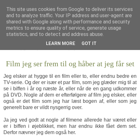
This site uses cookies from Google to deliver its services
and to analyze traffic. Your IP address and user-agent are
shared with Google along with performance and security
metrics to ensure quality of service, generate usage
statistics, and to detect and address abuse.
LEARN MORE
GOT IT
Film jeg ser frem til og håber at jeg får set
Jeg elsker at
hygge til en film
eller to, eller endnu bedre en
TV-serie. Og der er især et par film, som jeg glæder mig til at
se i biffen i år og næste år, eller når de en gang udkommer
på DVD. Nogle af dem er efterfølgere af film jeg elsker, eller
også er det film som jeg har læst bogen af, eller som jeg
generelt bare er vildt nysgerrig over.
Ja jeg ved godt at nogle af filmene allerede har været eller
er i biffen i øjeblikket, men har endnu ikke fået dem set.
Derfor nævner jeg dem også her.