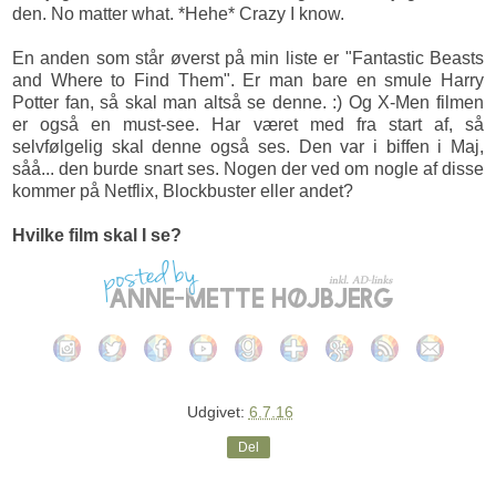
den. No matter what. *Hehe* Crazy I know.
En anden som står øverst på min liste er "Fantastic Beasts
and Where to Find Them". Er man bare en smule Harry
Potter fan, så skal man altså se denne. :) Og X-Men filmen
er også en must-see. Har været med fra start af, så
selvfølgelig skal denne også ses. Den var i biffen i Maj,
såå... den burde snart ses. Nogen der ved om nogle af disse
kommer på Netflix, Blockbuster eller andet?
Hvilke film skal I se?
Udgivet:
6.7.16
Del