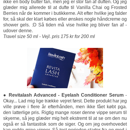
ikke en body butter fan, men jeg er stor fan af duften. Og jeg
glæder mig allerede til at dufte til Vanilla Chai og Frosted
Berries når de kommer i butikkerne. Alt efter hvilke jeg falder
for, så skal der klart købes eller ønskes nogle håndcreme og
shower gels. :D Så tiden må vise hvilke jeg bliver fan af -
udover denne.
Travel size 50 ml - Vejl. pris 175 kr for 200 ml
● Revitalash Advanced - Eyelash Conditioner Serum
-
Okay... Lad mig lige trække vejret først. Dette produkt har jeg
ville prøve i flere år efterhånden, men ikke fået købt pga.
den latterlige pris. Rigtig mange roser denne vippe serum til
skyerne, så jeg glæder mig helt ekstremt til at se om den nu
også er så fantastisk som de siger. Og om jeg overhovedet
kan redde mine vipper. Så test-perioden starter fra og med i