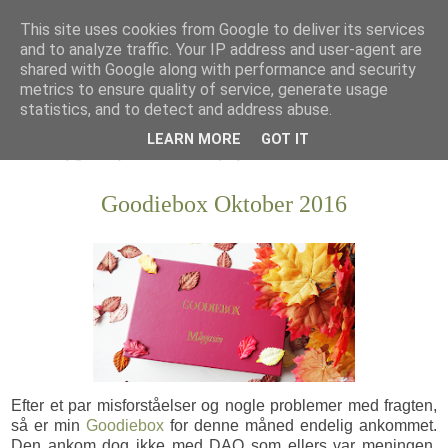
This site uses cookies from Google to deliver its services
and to analyze traffic. Your IP address and user-agent are
shared with Google along with performance and security
metrics to ensure quality of service, generate usage
statistics, and to detect and address abuse.
LEARN MORE
GOT IT
Goodiebox Oktober 2016
Efter et par misforståelser og nogle problemer med fragten,
så er min
Goodiebox
for denne måned endelig ankommet.
Den ankom dog ikke med DAO som ellers var meningen,