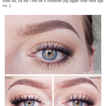
indtil da, så ser I her de 6 modeller jeg ligger inde med lige
nu. ;)