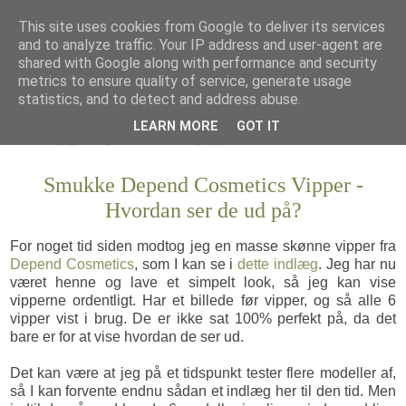
This site uses cookies from Google to deliver its services
and to analyze traffic. Your IP address and user-agent are
shared with Google along with performance and security
metrics to ensure quality of service, generate usage
statistics, and to detect and address abuse.
LEARN MORE
GOT IT
Smukke Depend Cosmetics Vipper -
Hvordan ser de ud på?
For noget tid siden modtog jeg en masse skønne vipper fra
Depend Cosmetics
, som I kan se i
dette indlæg
. Jeg har nu
været henne og lave et simpelt look, så jeg kan vise
vipperne ordentligt. Har et billede før vipper, og så alle 6
vipper vist i brug. De er ikke sat 100% perfekt på, da det
bare er for at vise hvordan de ser ud.
Det kan være at jeg på et tidspunkt tester flere modeller af,
så I kan forvente endnu sådan et indlæg her til den tid. Men