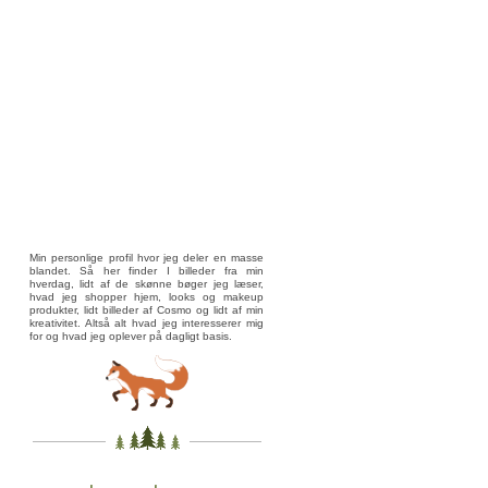
Min personlige profil hvor jeg deler en masse
blandet. Så her finder I billeder fra min
hverdag, lidt af de skønne bøger jeg læser,
hvad jeg shopper hjem, looks og makeup
produkter, lidt billeder af Cosmo og lidt af min
kreativitet. Altså alt hvad jeg interesserer mig
for og hvad jeg oplever på dagligt basis.