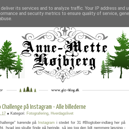
deliver its services and to analyze traffic. Your IP address and 
formance and security metrics to ensure quality of service, gen
___
_.
__
__
_
___
abuse.
Challenge på Instagram - Alle billederne
1.17
● Kategori:
Fotografering
,
Hverdagslivet
Challenge" kørende på
Instagram
i stedet for 31 #Blogtober-indlæg her på
t. hvad jeg skulle finde på herinde, så jeg tog den lidt nemmere løsning -