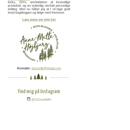
looks, DIYs, anmeldelser af forskellige
produkter og en ordentlig røvfuld personlige
indlæg. Men nu håber jeg at I vil tage godt
imod bogbloggen og følge med fremover.
Læs mere om mig her
Kontakt:
gizzerdk@gmail.com
Find mig på Instagram
@GiZmoAMH