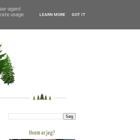
user-agent
erate usage
LEARN MORE
GOT IT
Hvem er jeg?