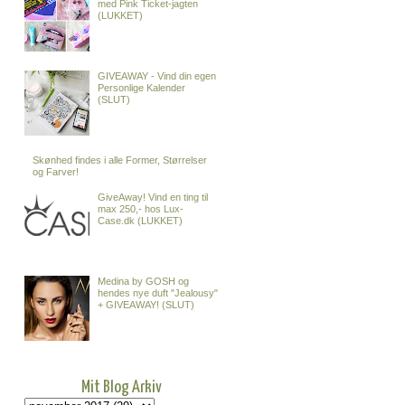
med Pink Ticket-jagten
(LUKKET)
GIVEAWAY - Vind din egen
Personlige Kalender
(SLUT)
Skønhed findes i alle Former, Størrelser
og Farver!
GiveAway! Vind en ting til
max 250,- hos Lux-
Case.dk (LUKKET)
Medina by GOSH og
hendes nye duft "Jealousy"
+ GIVEAWAY! (SLUT)
Mit Blog Arkiv