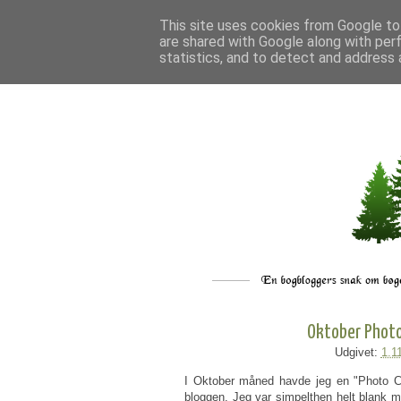
This site uses cookies from Google to 
are shared with Google along with per
statistics, and to detect and address 
Oktober Photo 
Udgivet:
1.1
I Oktober måned havde jeg en "Photo 
bloggen. Jeg var simpelthen helt blank mh