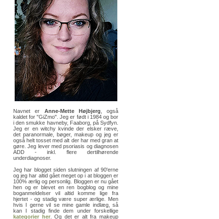
Navnet er
Anne-Mette Højbjerg
, også
kaldet for "GiZmo". Jeg er født i 1984 og bor
i den smukke havneby, Faaborg, på Sydfyn.
Jeg er en witchy kvinde der elsker ræve,
det paranormale, bøger, makeup og jeg er
også helt tosset med alt der har med gran at
gøre. Jeg lever med psoriasis og diagnosen
ADD - inkl. flere dertilhørende
underdiagnoser.
Jeg har blogget siden slutningen af 90'erne
og jeg har altid gået meget op i at bloggen er
100% ærlig og personlig. Bloggen er nu gået
hen og er blevet en ren bogblog og mine
boganmeldelser vil altid komme lige fra
hjertet - og stadig være super ærlige. Men
hvis I gerne vil se mine gamle indlæg, så
kan I stadig finde dem under forskellige
kategorier her
. Og det er alt fra makeup