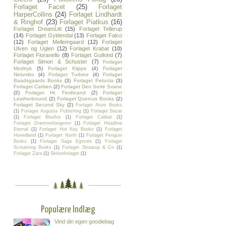
Forlaget Facet
(25)
Forlaget
HarperCollins
(24)
Forlaget Lindhardt
& Ringhof
(23)
Forlaget Piatkus
(16)
Forlaget DreamLitt
(15)
Forlaget Tellerup
(14)
Forlaget Gyldendal
(13)
Forlaget Falco
(12)
Forlaget Mellemgaard
(12)
Forlaget
Ulven og Uglen
(12)
Forlaget Krabat
(10)
Forlaget Fioranello
(8)
Forlaget Gutkind
(7)
Forlaget Simon & Schuster
(7)
Forlaget
Modtryk
(5)
Forlaget Klippe
(4)
Forlaget
Nelumbo
(4)
Forlaget Turbine
(4)
Forlaget
Baadsgaards Books
(3)
Forlaget Petunia
(3)
Forlaget Carlsen
(2)
Forlaget Den Sorte Svane
(2)
Forlaget Hr. Ferdinand
(2)
Forlaget
Leatherbound
(2)
Forlaget Quercus Books
(2)
Forlaget Second Sky
(2)
Forlaget Atom Books
(1)
Forlaget Augusta Publishing
(1)
Forlaget Bazar
(1)
Forlaget Bluefox
(1)
Forlaget Calibat
(1)
Forlaget Drømmefangeren
(1)
Forlaget Headline
Eternal
(1)
Forlaget Hot Key Books
(1)
Forlaget
Hovedland
(1)
Forlaget North
(1)
Forlaget Penguin
Books
(1)
Forlaget Saga Egmont
(1)
Forlaget
Screaming Books
(1)
Forlaget Straarup & Co
(1)
Forlaget Zara
(1)
Skriveforlaget
(1)
Populære Indlæg
Vind din egen goodiebag