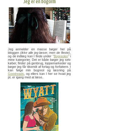
Jeg er en bogorm
Jeg anmelder en masse bøger her på
bloggen
(ikke alle jeg læser, men de fleste)
,
og de indlæg kan I finde under
"
Bogreolen
"
i
mine kategorier. Det er både bøger jeg selv
køber, finder på genbrug, loppemarkeder og
bøger jeg får tilsendt af forlag og forfattere. I
kan følge min bogreol og læsning på
Goodreads
, og ellers kan I her se hvad jeg
pt. er igang med at læse.