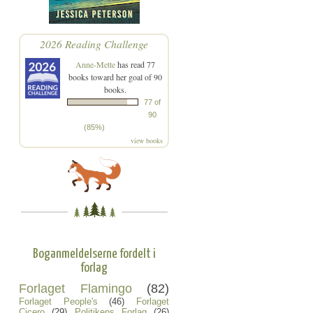
2026 Reading Challenge
Anne-Mette
has read 77
books toward her goal of 90
books.
77 of
90
(85%)
view books
Boganmeldelserne fordelt i
forlag
Forlaget Flamingo
(82)
Forlaget People's
(46)
Forlaget
Cicero
(29)
Politikens Forlag
(26)