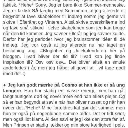
faktisk. *Hehe* Sorry. Jeg er bare ikke Sommer-menneske.
Jeg er faktisk
SÅ
færdig med Sommeren, at jeg allerede er
begyndt at lave skabeloner til indlæg somm jeg gerne vil
skrive i Efteråret og Vinteren. Altså skrive overskrifterne ind
og lave små stikord i selve skabelonen som jeg kan bruge
når den tid kommer. Jeg savner Efterår og jeg savner kulde.
Derfor har jeg perioder hvor jeg brainstormer idéer til de
indlæg. Jeg tror også at jeg allerede nu har taget en
beslutning ang. #Blogtober og Julekalenderen her på
bloggen. Hvad bliver der tid til? Hvad kan jeg finde
inspiration til? Osv osv osv... Det bliver altså en smule
anderledes i år, men jeg håber alligevel at I vil tage godt
imod det. :)
● Jeg kan godt mærke på Cosmo at han ikke er så ung
længere.
Han har stadig en masse energi, men han går
langt hurtigere død og sover mere end han ellers plejer. Og
så er han begyndt at savle når han bliver nusset og når han
nyder det. *Hehe* Mine forældres kat gør det samme, men
hun er også på nogenlunde samme alder. Det er lidt sødt,
men også lidt klamt. Al den savl er jeg ikke den store fan af.
Men Prinsen er stadig lækker og min store kærlighed i pels.