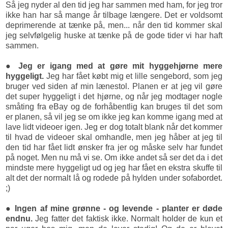
Så jeg nyder al den tid jeg har sammen med ham, for jeg tror
ikke han har så mange år tilbage længere. Det er voldsomt
deprimerende at tænke på, men... når den tid kommer skal
jeg selvfølgelig huske at tænke på de gode tider vi har haft
sammen.
● Jeg er igang med at gøre mit hyggehjørne mere
hyggeligt.
Jeg har fået købt mig et lille sengebord, som jeg
bruger ved siden af min lænestol. Planen er at jeg vil gøre
det super hyggeligt i det hjørne, og når jeg modtager nogle
småting fra eBay og de forhåbentlig kan bruges til det som
er planen, så vil jeg se om ikke jeg kan komme igang med at
lave lidt videoer igen. Jeg er dog totalt blank når det kommer
til hvad de videoer skal omhandle, men jeg håber at jeg til
den tid har fået lidt ønsker fra jer og måske selv har fundet
på noget. Men nu må vi se. Om ikke andet så ser det da i det
mindste mere hyggeligt ud og jeg har fået en ekstra skuffe til
alt det der normalt lå og rodede på hylden under sofabordet.
;)
● Ingen af mine grønne - og levende - planter er døde
endnu.
Jeg fatter det faktisk ikke. Normalt holder de kun et