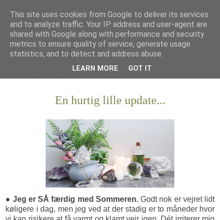
This site uses cookies from Google to deliver its services
and to analyze traffic. Your IP address and user-agent are
shared with Google along with performance and security
metrics to ensure quality of service, generate usage
statistics, and to detect and address abuse.
LEARN MORE
GOT IT
En hurtig lille update...
● Jeg er SÅ færdig med Sommeren.
Godt nok er vejret lidt
køligere i dag, men jeg ved at der stadig er to måneder hvor
vi kan risikere at få varmt og klamt vejr igen. Dét irriterer mig