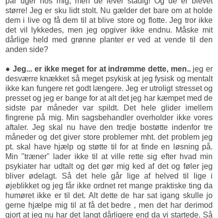
par uger hos mig, men de lever stadig! Og de er blevet
større! Jeg er sku lidt stolt. Nu gælder det bare om at holde
dem i live og få dem til at blive store og flotte. Jeg tror ikke
det vil lykkedes, men jeg opgiver ikke endnu. Måske mit
dårlige held med grønne planter er ved at vende til den
anden side?
● Jeg... er ikke meget for at indrømme dette, men..
jeg er
desværre knækket så meget psykisk at jeg fysisk og mentalt
ikke kan fungere ret godt længere. Jeg er utroligt stresset og
presset og jeg er bange for at alt det jeg har kæmpet med de
sidste par måneder var spildt. Det hele glider imellem
fingrene på mig. Min sagsbehandler overholder ikke vores
aftaler. Jeg skal nu have den tredje bostøtte indenfor tre
måneder og det giver store problemer mht. det problem jeg
pt. skal have hjælp og støtte til for at finde en løsning på.
Min "træner" lader ikke til at ville rette sig efter hvad min
psykiater har udtalt og det gør mig ked af det og føler jeg
bliver ødelagt. Så det hele går lige af helved til lige i
øjeblikket og jeg får ikke ordnet ret mange praktiske ting da
humøret ikke er til det. Alt dette de har sat igang skulle jo
gerne hjælpe mig til at få det bedre , men det har derimod
gjort at jeg nu har det langt dårligere end da vi startede. Så