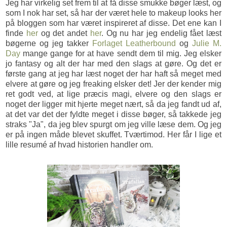
Jeg har virkelig set frem til at få disse smukke bøger læst, og
som I nok har set, så har der været hele to makeup looks her
på bloggen som har været inspireret af disse. Det ene kan I
finde
her
og det andet
her
. Og nu har jeg endelig fået læst
bøgerne og jeg takker
Forlaget Leatherbound
og
Julie M.
Day
mange gange for at have sendt dem til mig. Jeg elsker
jo fantasy og alt der har med den slags at gøre. Og det er
første gang at jeg har læst noget der har haft så meget med
elvere at gøre og jeg freaking elsker det! Jer der kender mig
ret godt ved, at lige præcis magi, elvere og den slags er
noget der ligger mit hjerte meget nært, så da jeg fandt ud af,
at det var det der fyldte meget i disse bøger, så takkede jeg
straks "Ja", da jeg blev spurgt om jeg ville læse dem. Og jeg
er på ingen måde blevet skuffet. Tværtimod. Her får I lige et
lille resumé af hvad historien handler om.