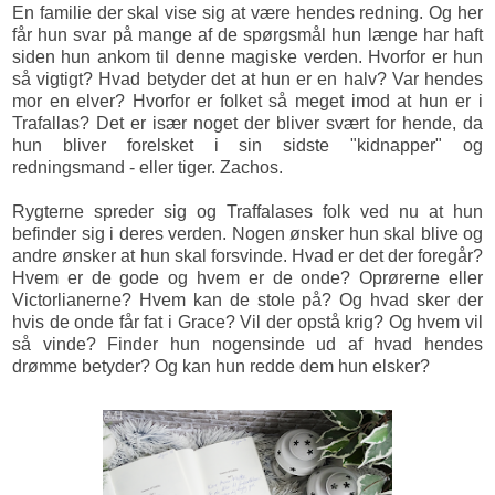
En familie der skal vise sig at være hendes redning. Og her
får hun svar på mange af de spørgsmål hun længe har haft
siden hun ankom til denne magiske verden. Hvorfor er hun
så vigtigt? Hvad betyder det at hun er en halv? Var hendes
mor en elver? Hvorfor er folket så meget imod at hun er i
Trafallas? Det er især noget der bliver svært for hende, da
hun bliver forelsket i sin sidste "kidnapper" og
redningsmand - eller tiger. Zachos.
Rygterne spreder sig og Traffalases folk ved nu at hun
befinder sig i deres verden. Nogen ønsker hun skal blive og
andre ønsker at hun skal forsvinde. Hvad er det der foregår?
Hvem er de gode og hvem er de onde? Oprørerne eller
Victorlianerne? Hvem kan de stole på? Og hvad sker der
hvis de onde får fat i Grace? Vil der opstå krig? Og hvem vil
så vinde? Finder hun nogensinde ud af hvad hendes
drømme betyder? Og kan hun redde dem hun elsker?