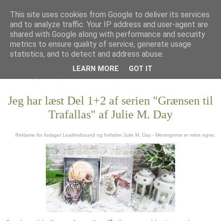
This site uses cookies from Google to deliver its services
and to analyze traffic. Your IP address and user-agent are
shared with Google along with performance and security
metrics to ensure quality of service, generate usage
statistics, and to detect and address abuse.
LEARN MORE
GOT IT
Jeg har læst Del 1+2 af serien "Grænsen til
Trafallas" af Julie M. Day
Reklame for forlaget Leatherbound og forfatter Julie M. Day - Meningerne er mine egne.