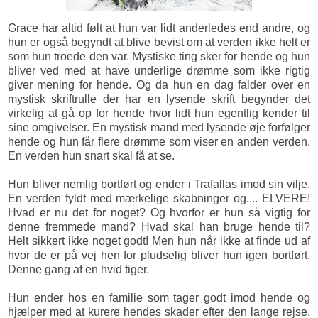
Grace har altid følt at hun var lidt anderledes end andre, og
hun er også begyndt at blive bevist om at verden ikke helt er
som hun troede den var. Mystiske ting sker for hende og hun
bliver ved med at have underlige drømme som ikke rigtig
giver mening for hende. Og da hun en dag falder over en
mystisk skriftrulle der har en lysende skrift begynder det
virkelig at gå op for hende hvor lidt hun egentlig kender til
sine omgivelser. En mystisk mand med lysende øje forfølger
hende og hun får flere drømme som viser en anden verden.
En verden hun snart skal få at se.
Hun bliver nemlig bortført og ender i Trafallas imod sin vilje.
En verden fyldt med mærkelige skabninger og.... ELVERE!
Hvad er nu det for noget? Og hvorfor er hun så vigtig for
denne fremmede mand? Hvad skal han bruge hende til?
Helt sikkert ikke noget godt! Men hun når ikke at finde ud af
hvor de er på vej hen for pludselig bliver hun igen bortført.
Denne gang af en hvid tiger.
Hun ender hos en familie som tager godt imod hende og
hjælper med at kurere hendes skader efter den lange rejse.