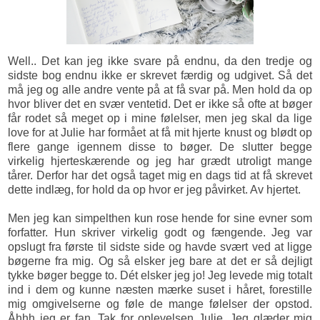
Well.. Det kan jeg ikke svare på endnu, da den tredje og
sidste bog endnu ikke er skrevet færdig og udgivet. Så det
må jeg og alle andre vente på at få svar på. Men hold da op
hvor bliver det en svær ventetid. Det er ikke så ofte at bøger
får rodet så meget op i mine følelser, men jeg skal da lige
love for at Julie har formået at få mit hjerte knust og blødt op
flere gange igennem disse to bøger. De slutter begge
virkelig hjerteskærende og jeg har grædt utroligt mange
tårer. Derfor har det også taget mig en dags tid at få skrevet
dette indlæg, for hold da op hvor er jeg påvirket. Av hjertet.
Men jeg kan simpelthen kun rose hende for sine evner som
forfatter. Hun skriver virkelig godt og fængende. Jeg var
opslugt fra første til sidste side og havde svært ved at ligge
bøgerne fra mig. Og så elsker jeg bare at det er så dejligt
tykke bøger begge to. Dét elsker jeg jo! Jeg levede mig totalt
ind i dem og kunne næsten mærke suset i håret, forestille
mig omgivelserne og føle de mange følelser der opstod.
Åhhh jeg er fan. Tak for oplevelsen Julie. Jeg glæder mig