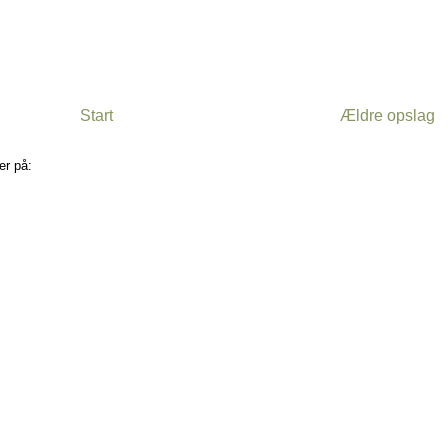
Start
Ældre opslag
er på:
Kommentarer til indlægget (Atom)