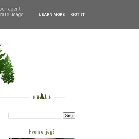
user-agent
erate usage
LEARN MORE
GOT IT
Hvem er jeg?