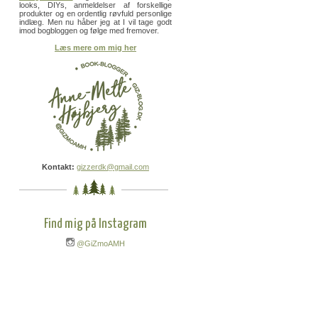
looks, DIYs, anmeldelser af forskellige
produkter og en ordentlig røvfuld personlige
indlæg. Men nu håber jeg at I vil tage godt
imod bogbloggen og følge med fremover.
Læs mere om mig her
Kontakt:
gizzerdk@gmail.com
Find mig på Instagram
@GiZmoAMH