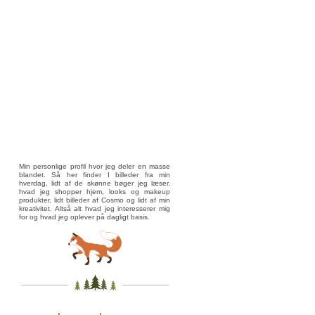
Min personlige profil hvor jeg deler en masse
blandet. Så her finder I billeder fra min
hverdag, lidt af de skønne bøger jeg læser,
hvad jeg shopper hjem, looks og makeup
produkter, lidt billeder af Cosmo og lidt af min
kreativitet. Altså alt hvad jeg interesserer mig
for og hvad jeg oplever på dagligt basis.