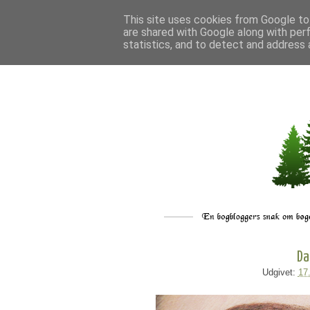
This site uses cookies from Google to 
are shared with Google along with per
statistics, and to detect and address 
Da
Udgivet:
17