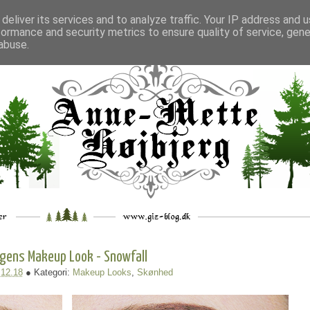
deliver its services and to analyze traffic. Your IP address and 
formance and security metrics to ensure quality of service, gen
___
_.
__
__
_
___
abuse.
gens Makeup Look - Snowfall
.12.18
● Kategori:
Makeup Looks
,
Skønhed