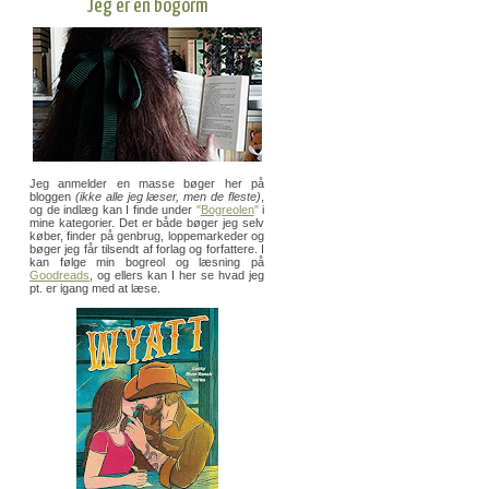
Jeg er en bogorm
Jeg anmelder en masse bøger her på
bloggen
(ikke alle jeg læser, men de fleste)
,
og de indlæg kan I finde under
"
Bogreolen
"
i
mine kategorier. Det er både bøger jeg selv
køber, finder på genbrug, loppemarkeder og
bøger jeg får tilsendt af forlag og forfattere. I
kan følge min bogreol og læsning på
Goodreads
, og ellers kan I her se hvad jeg
pt. er igang med at læse.