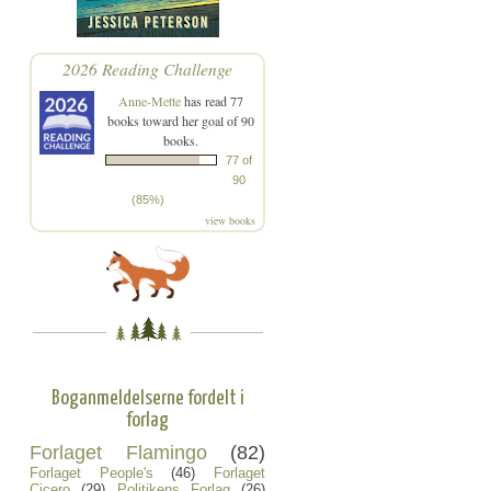
2026 Reading Challenge
Anne-Mette
has read 77
books toward her goal of 90
books.
77 of
90
(85%)
view books
Boganmeldelserne fordelt i
forlag
Forlaget Flamingo
(82)
Forlaget People's
(46)
Forlaget
Cicero
(29)
Politikens Forlag
(26)