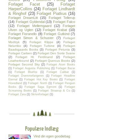
Forlaget Facet
(25)
Forlaget
HarperCollins
(24)
Forlaget Lindhardt
& Ringhof
(23)
Forlaget Piatkus
(16)
Forlaget DreamLitt
(15)
Forlaget Tellerup
(14)
Forlaget Gyldendal
(13)
Forlaget Falco
(12)
Forlaget Mellemgaard
(12)
Forlaget
Ulven og Uglen
(12)
Forlaget Krabat
(10)
Forlaget Fioranello
(8)
Forlaget Gutkind
(7)
Forlaget Simon & Schuster
(7)
Forlaget
Modtryk
(5)
Forlaget Klippe
(4)
Forlaget
Nelumbo
(4)
Forlaget Turbine
(4)
Forlaget
Baadsgaards Books
(3)
Forlaget Petunia
(3)
Forlaget Carlsen
(2)
Forlaget Den Sorte Svane
(2)
Forlaget Hr. Ferdinand
(2)
Forlaget
Leatherbound
(2)
Forlaget Quercus Books
(2)
Forlaget Second Sky
(2)
Forlaget Atom Books
(1)
Forlaget Augusta Publishing
(1)
Forlaget Bazar
(1)
Forlaget Bluefox
(1)
Forlaget Calibat
(1)
Forlaget Drømmefangeren
(1)
Forlaget Headline
Eternal
(1)
Forlaget Hot Key Books
(1)
Forlaget
Hovedland
(1)
Forlaget North
(1)
Forlaget Penguin
Books
(1)
Forlaget Saga Egmont
(1)
Forlaget
Screaming Books
(1)
Forlaget Straarup & Co
(1)
Forlaget Zara
(1)
Skriveforlaget
(1)
Populære Indlæg
Vind din egen goodiebag