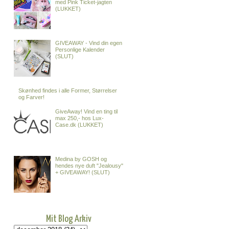
med Pink Ticket-jagten
(LUKKET)
GIVEAWAY - Vind din egen
Personlige Kalender
(SLUT)
Skønhed findes i alle Former, Størrelser
og Farver!
GiveAway! Vind en ting til
max 250,- hos Lux-
Case.dk (LUKKET)
Medina by GOSH og
hendes nye duft "Jealousy"
+ GIVEAWAY! (SLUT)
Mit Blog Arkiv