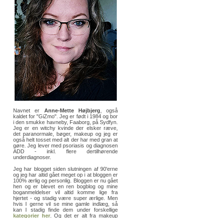
Navnet er
Anne-Mette Højbjerg
, også
kaldet for "GiZmo". Jeg er født i 1984 og bor
i den smukke havneby, Faaborg, på Sydfyn.
Jeg er en witchy kvinde der elsker ræve,
det paranormale, bøger, makeup og jeg er
også helt tosset med alt der har med gran at
gøre. Jeg lever med psoriasis og diagnosen
ADD - inkl. flere dertilhørende
underdiagnoser.
Jeg har blogget siden slutningen af 90'erne
og jeg har altid gået meget op i at bloggen er
100% ærlig og personlig. Bloggen er nu gået
hen og er blevet en ren bogblog og mine
boganmeldelser vil altid komme lige fra
hjertet - og stadig være super ærlige. Men
hvis I gerne vil se mine gamle indlæg, så
kan I stadig finde dem under forskellige
kategorier her
. Og det er alt fra makeup