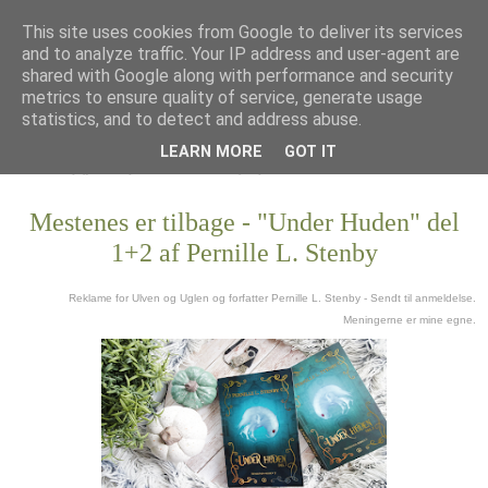
This site uses cookies from Google to deliver its services
and to analyze traffic. Your IP address and user-agent are
shared with Google along with performance and security
metrics to ensure quality of service, generate usage
statistics, and to detect and address abuse.
LEARN MORE
GOT IT
Mestenes er tilbage - "Under Huden" del
1+2 af Pernille L. Stenby
Reklame for Ulven og Uglen og forfatter Pernille L. Stenby - Sendt til anmeldelse.
Meningerne er mine egne.