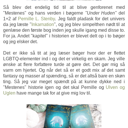
Så blev det endelig tid til at blive genforenet med
"Mestenes" og hans verden i bøgerne
"Under Huden"
del
1+2 af
Pernille L. Stenby
. Jeg faldt pladask for det univers
da jeg læste "
Inkarnation
", og jeg blev simpelthen nødt til at
genlæse den første bog inden jeg skulle igang med disse to.
For ja. Andet "kapitel" i historien er blevet delt op i to bøger
og jeg elsker det.
Det er ikke så tit at jeg læser bøger hvor der er flettet
LGBTQ-elementer ind i og det er virkelig en skam. Jeg ville
ønske at flere forfattere turde at gøre det. Det gør mig så
varm om hjertet. Og når det så er et godt mix af det samt
fantasy og masser af spænding, så er det altså bare en skøn
ting. Så jeg var meget spændt på at kunne dykke ned i
"Mestenes" historie igen og det skal Pernille og
Ulven og
Uglen
have mange tak for at give mig lov til.