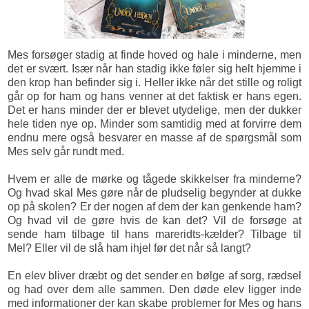
Mes forsøger stadig at finde hoved og hale i minderne, men
det er svært. Især når han stadig ikke føler sig helt hjemme i
den krop han befinder sig i. Heller ikke når det stille og roligt
går op for ham og hans venner at det faktisk er hans egen.
Det er hans minder der er blevet utydelige, men der dukker
hele tiden nye op. Minder som samtidig med at forvirre dem
endnu mere også besvarer en masse af de spørgsmål som
Mes selv går rundt med.
Hvem er alle de mørke og tågede skikkelser fra minderne?
Og hvad skal Mes gøre når de pludselig begynder at dukke
op på skolen? Er der nogen af dem der kan genkende ham?
Og hvad vil de gøre hvis de kan det? Vil de forsøge at
sende ham tilbage til hans mareridts-kælder? Tilbage til
Mel? Eller vil de slå ham ihjel før det når så langt?
En elev bliver dræbt og det sender en bølge af sorg, rædsel
og had over dem alle sammen. Den døde elev ligger inde
med informationer der kan skabe problemer for Mes og hans