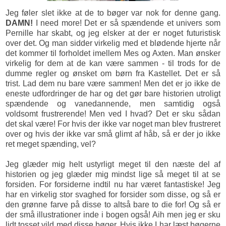
Jeg føler slet ikke at de to bøger var nok for denne gang.
DAMN!
I need more! Det er så spændende et univers som
Pernille har skabt, og jeg elsker at der er noget futuristisk
over det. Og man sidder virkelig med et blødende hjerte når
det kommer til forholdet imellem Mes og Axten. Man ønsker
virkelig for dem at de kan være sammen - til trods for de
dumme regler og ønsket om børn fra Kastellet. Det er så
trist. Lad dem nu bare være sammen! Men det er jo ikke de
eneste udfordringer de har og det gør bare historien utroligt
spændende og vanedannende, men samtidig også
voldsomt frustrerende! Men ved I hvad? Det er sku sådan
det skal være! For hvis der ikke var noget man blev frustreret
over og hvis der ikke var små glimt af håb, så er der jo ikke
ret meget spænding, vel?
Jeg glæder mig helt ustyrligt meget til den næste del af
historien og jeg glæder mig mindst lige så meget til at se
forsiden. For forsiderne indtil nu har været fantastiske! Jeg
har en virkelig stor svaghed for forsider som disse, og så er
den grønne farve på disse to altså bare to die for! Og så er
der små illustrationer inde i bogen også! Aih men jeg er sku
lidt tosset vild med disse bøger. Hvis ikke I har læst bøgerne