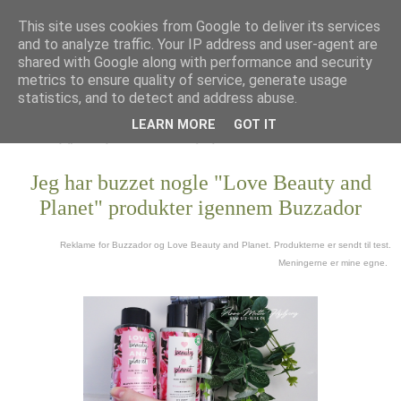
This site uses cookies from Google to deliver its services
and to analyze traffic. Your IP address and user-agent are
shared with Google along with performance and security
metrics to ensure quality of service, generate usage
statistics, and to detect and address abuse.
LEARN MORE
GOT IT
Jeg har buzzet nogle "Love Beauty and
Planet" produkter igennem Buzzador
Reklame for Buzzador og Love Beauty and Planet. Produkterne er sendt til test.
Meningerne er mine egne.