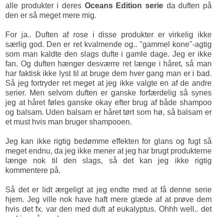
alle produkter i deres
Oceans Edition serie
da duften på
den er så meget mere mig.
For ja.. Duften af rose i disse produkter er virkelig ikke
særlig god. Den er ret kvalmende og.. "gammel kone"-agtig
som man kaldte den slags dufte i gamle dage. Jeg er ikke
fan. Og duften hænger desværre ret længe i håret, så man
har faktisk ikke lyst til at bruge dem hver gang man er i bad.
Så jeg fortryder ret meget at jeg ikke valgte en af de andre
serier. Men selvom duften er ganske forfærdelig så synes
jeg at håret føles ganske okay efter brug af både shampoo
og balsam. Uden balsam er håret tørt som hø, så balsam er
et must hvis man bruger shampooen.
Jeg kan ikke rigtig bedømme effekten for glans og fugt så
meget endnu, da jeg ikke mener at jeg har brugt produkterne
længe nok til den slags, så det kan jeg ikke rigtig
kommentere på.
Så det er lidt ærgeligt at jeg endte med at få denne serie
hjem. Jeg ville nok have haft mere glæde af at prøve dem
hvis det fx. var den med duft af eukalyptus. Ohhh well.. det