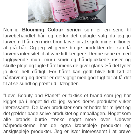
Nemlig
Blooming Colour serien
som er en serie til
farvebehandlet hår, og derfor det oplagte valg da jeg jo
farver mit hår i en mørk brun farve for at skjule mine millioner
af grå hår. Og jeg vil gerne bruge produkter der kan få
farvens intensitet til at vare lidt længere. Denne serie er med
fugtgivende muru muru smør og håndplukkede roser og
skulle pleje og fugte håret imens de giver glans. Så det lyder
jo ikke helt dårligt. For håret kan godt blive lidt tørt af
hårfarvning og derfor er det vigtigt med god fugt for at få det
til at se sundt og pænt ud i længden.
"Love Beauty and Planet" er faktisk et brand som jeg har
kigget på i noget tid da jeg synes deres produkter virker
interessante. De laver produkter som er bedre for miljøet og
det gælder både selve produktet og emballagen. Noget som
alle brands burde tænke noget mere over. Udover
hårprodukterne har de også kropspleje produkter og
ansigtspleje produkter. Jeg er især interesseret i at prøve