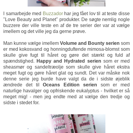
I samarbejde med
Buzzador
har jeg fået lov til at teste disse
"Love Beauty and Planet" produkter. De søgte nemlig nogle
buzzere der ville teste en af de tre serier der var at vælge
imellem og det ville jeg da gerne prøve.
Man kunne vælge imellem
Volume and Bounty serien
som
er med kokosvand og honningduftende mimosa-blomst som
skulle give fugt til håret og gøre det stærkt og fuld af
spændstighed.
Happy and Hydrated serien
som er med
sheasmør og sandeltræolje som skulle give håret ekstra
meget fugt og gøre håret glat og sundt. Det var måske nok
denne serie jeg burde have valgt da de i sidste øjeblik
ændrede det til
Oceans Edition serien
som er med
naturlige havalger og opfriskende eukalyptus - hvilket er så
meget mig! - men jeg endte med at vælge den tredje og
sidste i stedet for.