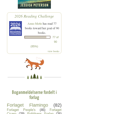
2026 Reading Challenge
Anne-Mette
has read 77
books toward her goal of 90
books.
77 of
90
(85%)
view books
Boganmeldelserne fordelt i
forlag
Forlaget Flamingo
(82)
Forlaget People's
(46)
Forlaget
Cicero
(29)
Politikens Forlag
(26)