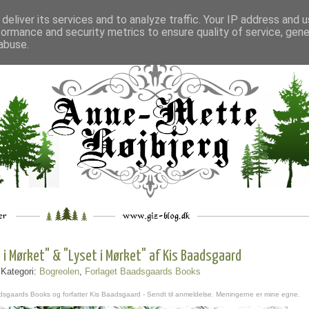
deliver its services and to analyze traffic. Your IP address and 
formance and security metrics to ensure quality of service, gen
___
_.
__
__
_
___
abuse.
 i Mørket" & "Lyset i Mørket" af Kis Baadsgaard
 Kategori:
Bogreolen
,
Forlaget Baadsgaards Books
dsgaards Books og forfatter Kis Baadsgaard - Sendt til anmeldelse. Meningerne er mine egne.