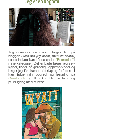
Jeg er en bogorm
Jeg anmelder en masse bøger her på
bloggen
(ikke alle jeg læser, men de fleste)
,
og de indlæg kan I finde under
"
Bogreolen
"
i
mine kategorier. Det er både bøger jeg selv
køber, finder på genbrug, loppemarkeder og
bøger jeg får tilsendt af forlag og forfattere. I
kan følge min bogreol og læsning på
Goodreads
, og ellers kan I her se hvad jeg
pt. er igang med at læse.