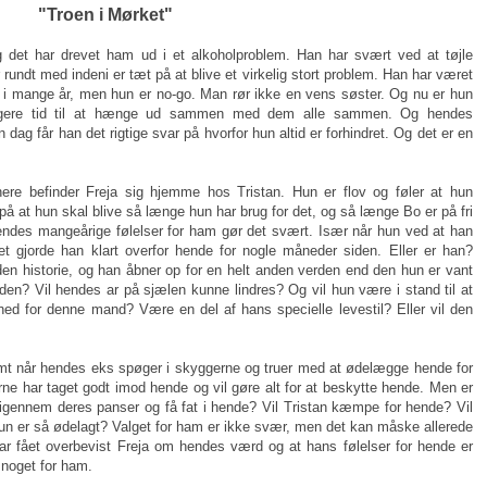
"Troen i Mørket"
og det har drevet ham ud i et alkoholproblem. Han har svært ved at tøjle
rundt med indeni er tæt på at blive et virkelig stort problem. Han har været
r i mange år, men hun er no-go. Man rør ikke en vens søster. Og nu er hun
længere tid til at hænge ud sammen med dem alle sammen. Og hendes
ag får han det rigtige svar på hvorfor hun altid er forhindret. Og det er en
ere befinder Freja sig hjemme hos Tristan. Hun er flov og føler at hun
på at hun skal blive så længe hun har brug for det, og så længe Bo er på fri
endes mangeårige følelser for ham gør det svært. Især når hun ved at han
Det gjorde han klart overfor hende for nogle måneder siden. Eller er han?
en historie, og han åbner op for en helt anden verden end den hun er vant
af den? Vil hendes ar på sjælen kunne lindres? Og vil hun være i stand til at
dt ned for denne mand? Være en del af hans specielle levestil? Eller vil den
emt når hendes eks spøger i skyggerne og truer med at ødelægge hende for
ne har taget godt imod hende og vil gøre alt for at beskytte hende. Men er
e igennem deres panser og få fat i hende? Vil Tristan kæmpe for hende? Vil
hun er så ødelagt? Valget for ham er ikke svær, men det kan måske allerede
r fået overbevist Freja om hendes værd og at hans følelser for hende er
 noget for ham.