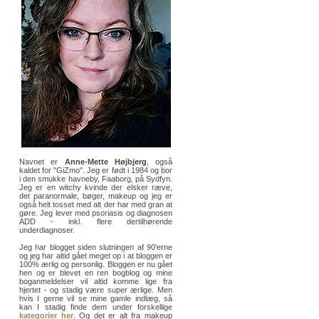
Navnet er
Anne-Mette Højbjerg
, også
kaldet for "GiZmo". Jeg er født i 1984 og bor
i den smukke havneby, Faaborg, på Sydfyn.
Jeg er en witchy kvinde der elsker ræve,
det paranormale, bøger, makeup og jeg er
også helt tosset med alt der har med gran at
gøre. Jeg lever med psoriasis og diagnosen
ADD - inkl. flere dertilhørende
underdiagnoser.
Jeg har blogget siden slutningen af 90'erne
og jeg har altid gået meget op i at bloggen er
100% ærlig og personlig. Bloggen er nu gået
hen og er blevet en ren bogblog og mine
boganmeldelser vil altid komme lige fra
hjertet - og stadig være super ærlige. Men
hvis I gerne vil se mine gamle indlæg, så
kan I stadig finde dem under forskellige
kategorier her
. Og det er alt fra makeup