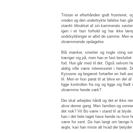
Tristan er efterhånden godt frustreret, 
vreden og den undertrykte følelse han går 
stærkt tiltrukket af sin kammerats søste
igen i et fast forhold og har ikke 
undskyldninger er altid de samme. Men en d
skræmmende opdagelse.
Blå mærker, smerter og nogle sting sen
trænger sig på, men han er fast besluttet 
fod. Hun går med til det. Også selvom h
aldrig ville være interesseret i hende. 
Kyssene og begæret fortæller en helt and
til. Men er hun parat til at blive en del 
ligge kontrollen fra sig og ligge sig fla
skræmme hende væk?
Der skal arbejdes hårdt og det er ikke n
alvor denne gang. Men familien og venner
det nok? Vil Bo være i stand til at bryd
han i det hele taget have hende nu hvor 
være for sent. Da han langt om længe ha
ægte, kan han miste alt hvad der betyder