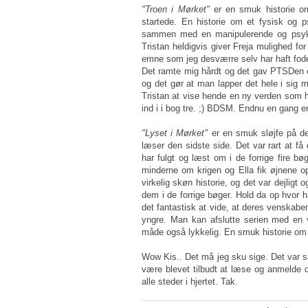
"Troen i Mørket"
er en smuk historie om
startede. En historie om et fysisk og p
sammen med en manipulerende og psyk
Tristan heldigvis giver Freja mulighed fo
emne som jeg desværre selv har haft foden
Det ramte mig hårdt og det gav PTSDen et 
og det gør at man lapper det hele i sig m
Tristan at vise hende en ny verden som h
ind i i bog tre. ;) BDSM. Endnu en gang 
"Lyset i Mørket"
er en smuk sløjfe på de
læser den sidste side. Det var rart at få
har fulgt og læst om i de forrige fire b
minderne om krigen og Ella fik øjnene 
virkelig skøn historie, og det var dejligt 
dem i de forrige bøger. Hold da op hvor 
det fantastisk at vide, at deres venskabe
yngre. Man kan afslutte serien med en v
måde også lykkelig. En smuk historie om 
Wow Kis.. Det må jeg sku sige. Det var s
være blevet tilbudt at læse og anmelde d
alle steder i hjertet. Tak.