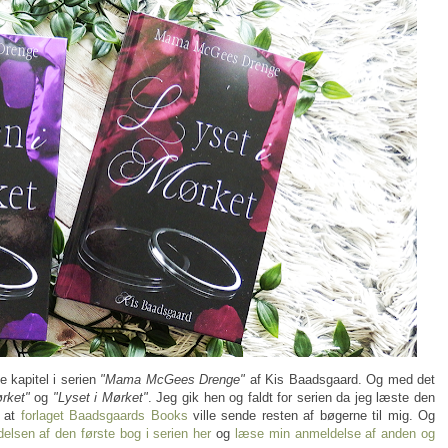
te kapitel i serien
"Mama McGees Drenge"
af Kis Baadsgaard. Og med det
rket"
og
"Lyset i Mørket"
. Jeg gik hen og faldt for serien da jeg læste den
g at
forlaget Baadsgaards Books
ville sende resten af bøgerne til mig. Og
elsen af den første bog i serien her
og
læse min anmeldelse af anden og