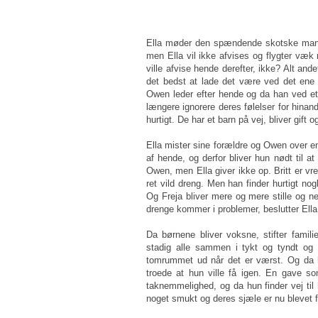
Ella møder den spændende skotske man
men Ella vil ikke afvises og flygter v
ville afvise hende derefter, ikke? Alt ande
det bedst at lade det være ved det e
Owen leder efter hende og da han ved et 
længere ignorere deres følelser for hinand
hurtigt. De har et barn på vej, bliver gif
Ella mister sine forældre og Owen over e
af hende, og derfor bliver hun nødt til 
Owen, men Ella giver ikke op. Britt er vre
ret vild dreng. Men han finder hurtigt nog
Og Freja bliver mere og mere stille og ne
drenge kommer i problemer, beslutter Ella s
Da børnene bliver voksne, stifter famili
stadig alle sammen i tykt og tyndt og 
tomrummet ud når det er værst. Og da 
troede at hun ville få igen. En gave s
taknemmelighed, og da hun finder vej ti
noget smukt og deres sjæle er nu blevet f