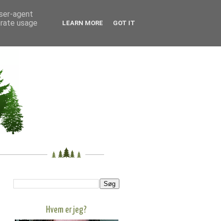
user-agent
erate usage
LEARN MORE
GOT IT
Hvem er jeg?