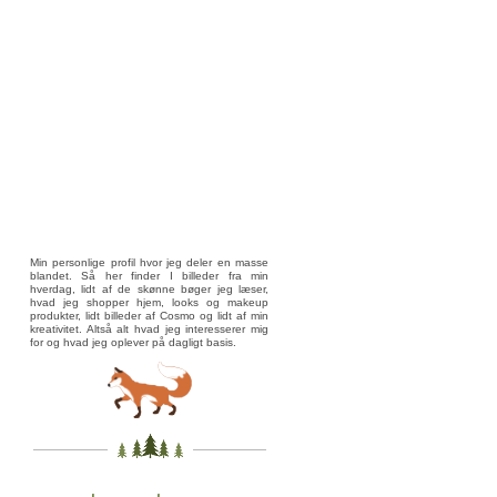
Min personlige profil hvor jeg deler en masse
blandet. Så her finder I billeder fra min
hverdag, lidt af de skønne bøger jeg læser,
hvad jeg shopper hjem, looks og makeup
produkter, lidt billeder af Cosmo og lidt af min
kreativitet. Altså alt hvad jeg interesserer mig
for og hvad jeg oplever på dagligt basis.