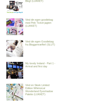
Blog! (LUKKET)
Vind din egen goodiebag
med Pink Ticket-jagten
(LUKKET)
Vind din egen Goodiebag
fra Bloggertræffet! (SLUT)
My lovely Ireland - Part 1 -
Arrival and first day
Vind en Sleek Limited
Edition Whimsical
Wonderland Eyeshadow
Palette (LUKKET)