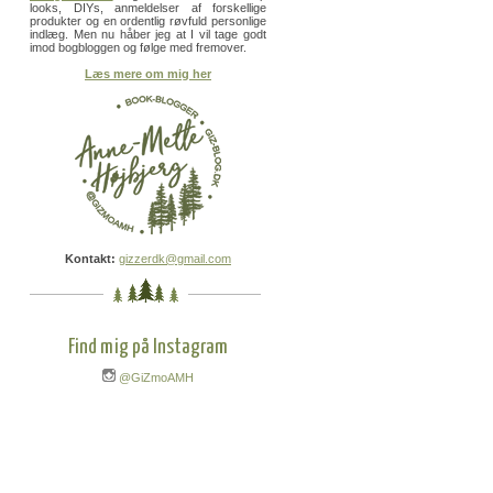
looks, DIYs, anmeldelser af forskellige
produkter og en ordentlig røvfuld personlige
indlæg. Men nu håber jeg at I vil tage godt
imod bogbloggen og følge med fremover.
Læs mere om mig her
Kontakt:
gizzerdk@gmail.com
Find mig på Instagram
@GiZmoAMH