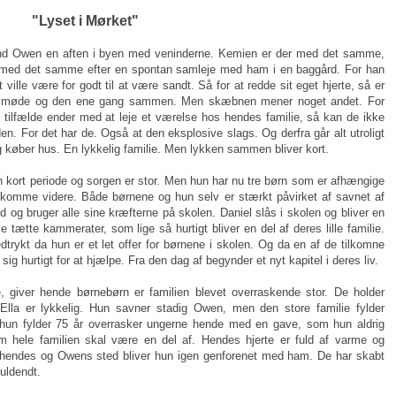
"Lyset i Mørket"
d Owen en aften i byen med veninderne. Kemien er der med det samme,
æk med det samme efter en spontan samleje med ham i en baggård. For han
t ville være for godt til at være sandt. Så for at redde sit eget hjerte, så er
ne møde og den ene gang sammen. Men skæbnen mener noget andet. For
tilfælde ender med at leje et værelse hos hendes familie, så kan de ikke
en. For det har de. Også at den eksplosive slags. Og derfra går alt utroligt
t og køber hus. En lykkelig familie. Men lykken sammen bliver kort.
n kort periode og sorgen er stor. Men hun har nu tre børn som er afhængige
at komme videre. Både børnene og hun selv er stærkt påvirket af savnet af
d og bruger alle sine kræfterne på skolen. Daniel slås i skolen og bliver en
le tætte kammerater, som lige så hurtigt bliver en del af deres lille familie.
dtrykt da hun er et let offer for børnene i skolen. Og da en af de tilkomne
ig hurtigt for at hjælpe. Fra den dag af begynder et nyt kapitel i deres liv.
e, giver hende børnebørn er familien blevet overraskende stor. De holder
Ella er lykkelig. Hun savner stadig Owen, men den store familie fylder
hun fylder 75 år overrasker ungerne hende med en gave, som hun aldrig
om hele familien skal være en del af. Hendes hjerte er fuld af varme og
l hendes og Owens sted bliver hun igen genforenet med ham. De har skabt
uldendt.