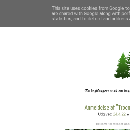
This site uses cookies from Google to 
are shared with Google along with per
statistics, and to detect and address 
Anmeldelse af "Troen
Udgivet:
24.4.22
●
Reklame for forlaget Baa