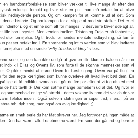
 en barndomsforelskelse som bliver vækket til live mange år efter den
sykisk voldeligt forhold og hvor stor en pris man må betale for at blive
isk nedbrydende person. Og om kampen for at komme ud af det. Som
r i denne historie. Og om kampen for at slippe af med sin stalker. Det er et
 indenfor i, og et emne som alt for manges liv desværre bliver ødelagt af.
lille hop i brystet. Men kemien imellem Tristan og Freja er så fantastisk,
ed stor fornøjelse. Og til trods for hendes mentale nedbrydning, så formår
un passer pefekt ind i. En spænende og intim verden som vi blev inviteret
en fornøjelse med en smule
"Fifty Shades of Grey"
-vibes.
nne serie, og den kan ikke undgå at give en lille klump i halsen når man
 et indblik i Ellas og Owens liv, som førte til de skønne mennesker som vi
øger. Og ikke mindst at møde Owen for første gang. Owen var på flugt fra
op for den ægte kærlighed som kunne overleve alt hvad livet bød dem. En
også lige at få indblik i hvordan det går de fire par efter at vi tog afsked med
har de haft tavlt! :P Der kom satme mange børnebørn ud af det. Og hvor er
r og sammenhold er lige så stærkt i deres voksne liv som det var da de var
arm følelse indeni. Også selvom slutningen er super trist, men... på en
store tab, dyb sorg, men også om evig kærlighed. ;)
atme en smuk serie du har fået skrevet her. Jeg fortryder på ingen måde at
en. Den har været alle læsetimerne værd. En serie der går ind og berører