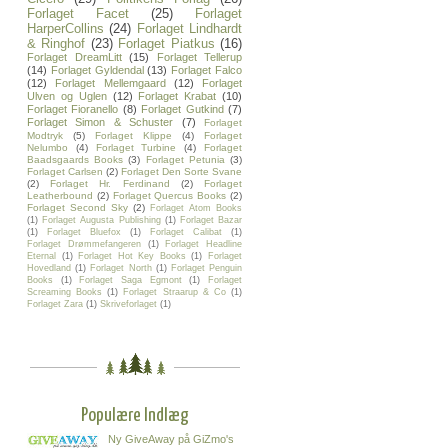
Forlaget Facet
(25)
Forlaget
HarperCollins
(24)
Forlaget Lindhardt
& Ringhof
(23)
Forlaget Piatkus
(16)
Forlaget DreamLitt
(15)
Forlaget Tellerup
(14)
Forlaget Gyldendal
(13)
Forlaget Falco
(12)
Forlaget Mellemgaard
(12)
Forlaget
Ulven og Uglen
(12)
Forlaget Krabat
(10)
Forlaget Fioranello
(8)
Forlaget Gutkind
(7)
Forlaget Simon & Schuster
(7)
Forlaget
Modtryk
(5)
Forlaget Klippe
(4)
Forlaget
Nelumbo
(4)
Forlaget Turbine
(4)
Forlaget
Baadsgaards Books
(3)
Forlaget Petunia
(3)
Forlaget Carlsen
(2)
Forlaget Den Sorte Svane
(2)
Forlaget Hr. Ferdinand
(2)
Forlaget
Leatherbound
(2)
Forlaget Quercus Books
(2)
Forlaget Second Sky
(2)
Forlaget Atom Books
(1)
Forlaget Augusta Publishing
(1)
Forlaget Bazar
(1)
Forlaget Bluefox
(1)
Forlaget Calibat
(1)
Forlaget Drømmefangeren
(1)
Forlaget Headline
Eternal
(1)
Forlaget Hot Key Books
(1)
Forlaget
Hovedland
(1)
Forlaget North
(1)
Forlaget Penguin
Books
(1)
Forlaget Saga Egmont
(1)
Forlaget
Screaming Books
(1)
Forlaget Straarup & Co
(1)
Forlaget Zara
(1)
Skriveforlaget
(1)
Populære Indlæg
Ny GiveAway på GiZmo's